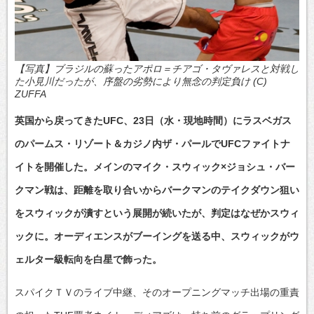
【写真】ブラジルの蘇ったアポロ＝チアゴ・タヴァレスと対戦し
た小見川だったが、序盤の劣勢により無念の判定負け (C)
ZUFFA
英国から戻ってきたUFC、23日（水・現地時間）にラスベガス
のパームス・リゾート＆カジノ内ザ・パールでUFCファイトナ
イトを開催した。メインのマイク・スウィック×ジョシュ・バー
クマン戦は、距離を取り合いからバークマンのテイクダウン狙い
をスウィックが潰すという展開が続いたが、判定はなぜかスウィ
ックに。オーディエンスがブーイングを送る中、スウィックがウ
ェルター級転向を白星で飾った。
スパイクＴＶのライブ中継、そのオープニングマッチ出場の重責