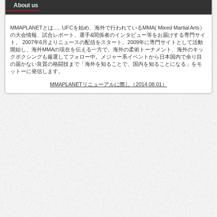
About us
MMAPLANETとは..... UFCを始め、海外で行われているMMA( Mixed Martial Arts）
の大会情報、試合レポート、選手&関係者のインタビュー等をお届けする専門サイ
ト。 2007年6月よりニュースの配信をスタート。2009年に専門サイトとして活動
開始し、海外MMAの現在を伝える一方で、海外の柔術トーナメント、海外のキッ
クボクシングも厳選してフォロー中。メジャー系イベントから日本国内で余り目
の届かない良質の格闘技まで「海外を知ることで、国内を知ることになる」をモ
ットーに発信します。
MMAPLANETリニューアルに際し（2014.08.01）