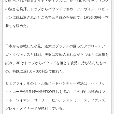
の担ったTUF覇者ネイト・ディアズは、持ち前のグラップリング
の強さを発揮。トップからパウンドで攻め、アルヴィン・ロビン
ソンに跳ね返されたところで三角絞めを極めて、1R3分39秒一本
勝ちを収めた。
日本から参戦した小見川道大はブラジルの蘇ったアポロ＝チア
ゴ・タヴァレスと対戦。序盤は攻め込まれながらも徐々に反撃を
試み、3Rはトップからパウンドを落とす攻勢に持ち込んだもの
の、時既に遅し0－3の判定で敗れた。
セミファイナルのミドル級ハードパンチャー対決は、パトリッ
ク・コーテが1R1分44秒TKO勝ちを収め、このほかの試合はマ
ット・ワイマン、コーリー・ヒル、ジェレミー・ステファンズ、
グレイ・メイナードが勝利している。