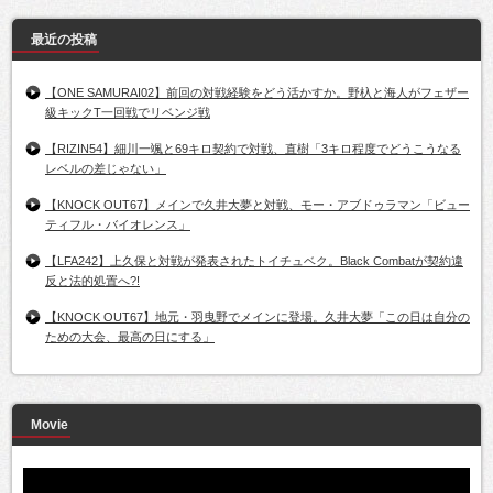
最近の投稿
【ONE SAMURAI02】前回の対戦経験をどう活かすか。野杁と海人がフェザー
級キックT一回戦でリベンジ戦
【RIZIN54】細川一颯と69キロ契約で対戦、直樹「3キロ程度でどうこうなる
レベルの差じゃない」
【KNOCK OUT67】メインで久井大夢と対戦、モー・アブドゥラマン「ビュー
ティフル・バイオレンス」
【LFA242】上久保と対戦が発表されたトイチュベク。Black Combatが契約違
反と法的処置へ?!
【KNOCK OUT67】地元・羽曳野でメインに登場。久井大夢「この日は自分の
ための大会、最高の日にする」
Movie