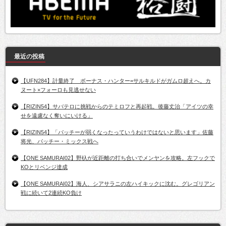
最近の投稿
【UFN284】計量終了 ボーナス・ハンター=サルキルドがガムロ超えへ。カ
ヌート×フォーロも見逃せない
【RIZIN54】サバテロに挑戦からのテミロフと再起戦。後藤丈治「アイツの幸
せを遠慮なく奪いにいける」
【RIZIN54】「パッチーが弱くなったっていうわけではないと思います」佐藤
将光、パッチー・ミックス戦へ
【ONE SAMURAI02】野杁が近距離の打ち合いでメンヤンを攻略。左フックで
KOとリベンジ達成
【ONE SAMURAI02】海人、シアサラニの左ハイキックに沈む。グレゴリアン
戦に続いて2連続KO負け