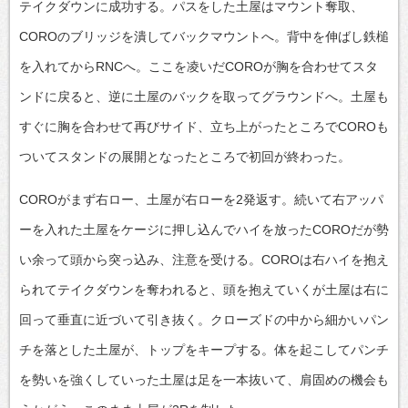
テイクダウンに成功する。パスをした土屋はマウント奪取、
COROのブリッジを潰してバックマウントへ。背中を伸ばし鉄槌
を入れてからRNCへ。ここを凌いだCOROが胸を合わせてスタ
ンドに戻ると、逆に土屋のバックを取ってグラウンドへ。土屋も
すぐに胸を合わせて再びサイド、立ち上がったところでCOROも
ついてスタンドの展開となったところで初回が終わった。
COROがまず右ロー、土屋が右ローを2発返す。続いて右アッパ
ーを入れた土屋をケージに押し込んでハイを放ったCOROだが勢
い余って頭から突っ込み、注意を受ける。COROは右ハイを抱え
られてテイクダウンを奪われると、頭を抱えていくが土屋は右に
回って垂直に近づいて引き抜く。クローズドの中から細かいパン
チを落とした土屋が、トップをキープする。体を起こしてパンチ
を勢いを強くしていった土屋は足を一本抜いて、肩固めの機会も