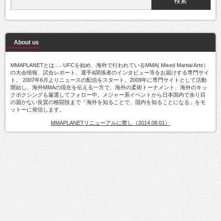
About us
MMAPLANETとは..... UFCを始め、海外で行われているMMA( Mixed Martial Arts）
の大会情報、試合レポート、選手&関係者のインタビュー等をお届けする専門サイ
ト。 2007年6月よりニュースの配信をスタート。2009年に専門サイトとして活動
開始し、海外MMAの現在を伝える一方で、海外の柔術トーナメント、海外のキッ
クボクシングも厳選してフォロー中。メジャー系イベントから日本国内で余り目
の届かない良質の格闘技まで「海外を知ることで、国内を知ることになる」をモ
ットーに発信します。
MMAPLANETリニューアルに際し（2014.08.01）