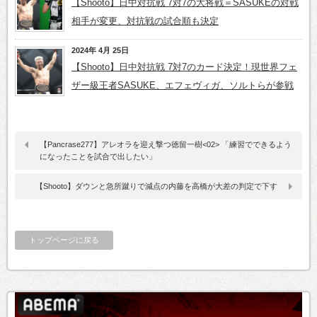
【Shooto】日中対抗戦 7対7の大将戦＝SASUKEの対戦
相手が変更、対抗戦の試合順も決定
2024年 4月 25日
【Shooto】日中対抗戦 7対7のカード決定！現世界フェ
ザー級王者SASUKE、エフェヴィガ、ソルトらが参戦
【Pancrase277】アレオラを迎え撃つ徳留一樹<02> 「練習でできるよう
になったことを試合で出したい」
【Shooto】ダウンと急所蹴りで減点の内藤を高橋が大差の判定で下す
トップページに戻る