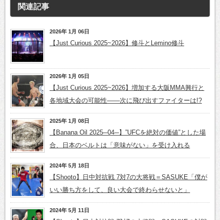
関連記事
2026年 1月 06日
【Just Curious 2025~2026】修斗とLemino修斗
2026年 1月 05日
【Just Curious 2025~2026】増加する大阪MMA興行と
各地域大会の可能性——次に飛び出すファイターは!?
2025年 1月 08日
【Banana Oil 2025─04─】”UFCを絶対の価値”とした場
合、日本のベルトは「意味がない」を受け入れる
2024年 5月 18日
【Shooto】日中対抗戦 7対7の大将戦＝SASUKE「僕が
いい勝ち方をして、良い大会で終わらせないと」
2024年 5月 11日