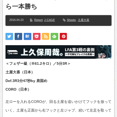
ら一本勝ち
2016.04.23
Report
J-CAGE
Shooto
,
土屋大喜
＜フェザー級（※61.2キロ）／5分3R＞
土屋大喜（日本）
Def.3R3分47秒by 肩固め
CORO（日本）
左ローを入れるCOROが、回る土屋を追いかけてフックを放って
いく。土屋も正面から右フックと左ジャブ、続いて左足を取って