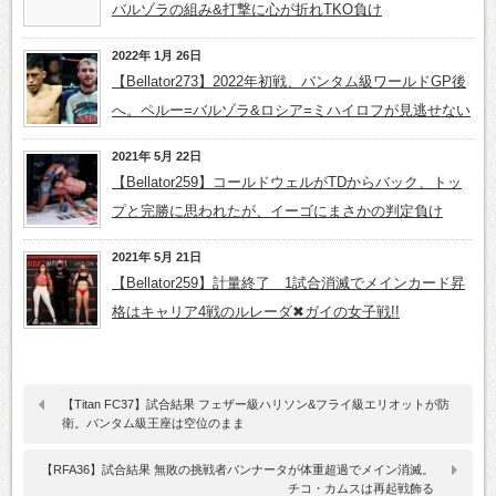
バルゾラの組み&打撃に心が折れTKO負け
2022年 1月 26日
【Bellator273】2022年初戦、バンタム級ワールドGP後
へ。ペルー=バルゾラ&ロシア=ミハイロフが見逃せない
2021年 5月 22日
【Bellator259】コールドウェルがTDからバック、トッ
プと完勝に思われたが、イーゴにまさかの判定負け
2021年 5月 21日
【Bellator259】計量終了 1試合消滅でメインカード昇
格はキャリア4戦のルレーダ✖ガイの女子戦!!
【Titan FC37】試合結果 フェザー級ハリソン&フライ級エリオットが防
衛。バンタム級王座は空位のまま
【RFA36】試合結果 無敗の挑戦者バンナータが体重超過でメイン消滅。
チコ・カムスは再起戦飾る