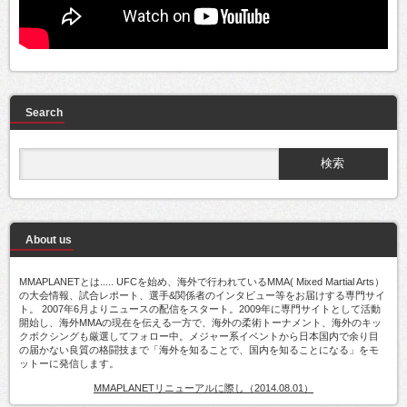
Search
About us
MMAPLANETとは..... UFCを始め、海外で行われているMMA( Mixed Martial Arts）
の大会情報、試合レポート、選手&関係者のインタビュー等をお届けする専門サイ
ト。 2007年6月よりニュースの配信をスタート。2009年に専門サイトとして活動
開始し、海外MMAの現在を伝える一方で、海外の柔術トーナメント、海外のキッ
クボクシングも厳選してフォロー中。メジャー系イベントから日本国内で余り目
の届かない良質の格闘技まで「海外を知ることで、国内を知ることになる」をモ
ットーに発信します。
MMAPLANETリニューアルに際し（2014.08.01）