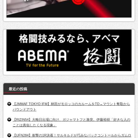
最近の投稿
【JMMAF TOKYO IFM】林田がモロッコのカルームをTD→マウント奪取から
パウンドアウト
【RIZIN54】大晦日出場に向け、ガジャマトフと激突。伊藤裕樹「好きな人の
ことは真似したくなる現象」
【UFN284】衝撃の1R決着！サルキルドが巧みなバックコントールからガムロ