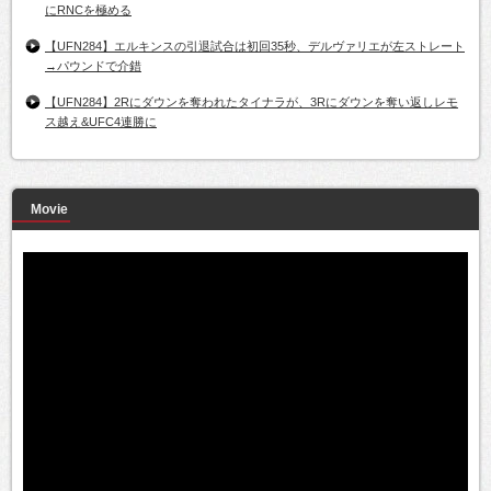
にRNCを極める
【UFN284】エルキンスの引退試合は初回35秒、デルヴァリエが左ストレート
→パウンドで介錯
【UFN284】2Rにダウンを奪われたタイナラが、3Rにダウンを奪い返しレモ
ス越え&UFC4連勝に
Movie