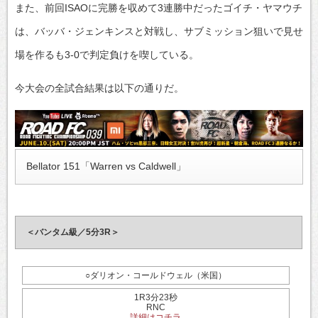
また、前回ISAOに完勝を収めて3連勝中だったゴイチ・ヤマウチ
は、バッバ・ジェンキンスと対戦し、サブミッション狙いで見せ
場を作るも3-0で判定負けを喫している。
今大会の全試合結果は以下の通りだ。
Bellator 151「Warren vs Caldwell」
＜バンタム級／5分3R＞
○ダリオン・コールドウェル（米国）
1R3分23秒
RNC
詳細はコチラ