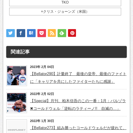
TKO
×クリス・ジョーンズ（米国）
関連記事
2023年 2月 04日
【Bellator290】計量終了 最後の皇帝、最後のファイト
に「キャリアを共にしたファイターたちに感謝」
2022年 2月 02日
【Special】月刊、柏木信吾のこの一番：1月：バルゾラ
✖コールドウェル「逆転のラティーノ!! 自滅の…」
2022年 1月 30日
【Bellator273】組み勝ったコールドウェルだが疲れて、