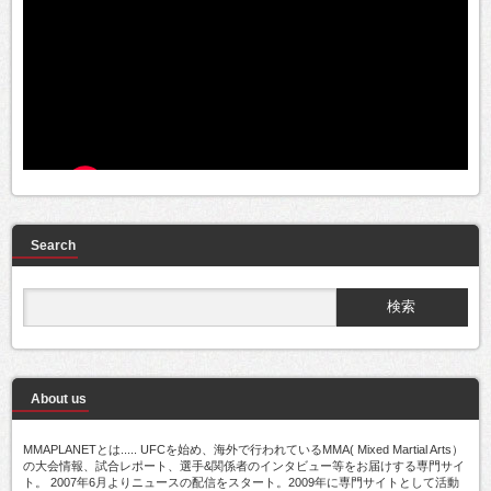
Search
About us
MMAPLANETとは..... UFCを始め、海外で行われているMMA( Mixed Martial Arts）
の大会情報、試合レポート、選手&関係者のインタビュー等をお届けする専門サイ
ト。 2007年6月よりニュースの配信をスタート。2009年に専門サイトとして活動