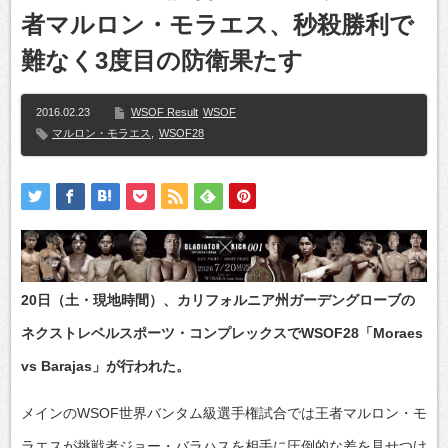
者マルロン・モラエス、秒殺勝利で
難なく3度目の防衛果たす
2016.02.23
WSOF Result
WSOF
マルロン・モラエス
,
WSOF28
20日（土・現地時間）、カリフォルニア州ガーデングローブの
ネクストレベルスポーツ・コンプレックスでWSOF28「Moraes
vs Barajas」が行われた。
メインのWSOF世界バンタム級選手権試合では王者マルロン・モ
ラエスが挑戦者ジョー・バラハスを相手に圧倒的な差を見せつけ