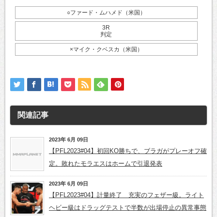
○ファード・ムハメド（米国）
3R
判定
×マイク・クベスカ（米国）
関連記事
2023年 6月 09日
【PFL2023#04】初回KO勝ちで、ブラガがプレーオフ確
定。敗れたモラエスはホームで引退発表
2023年 6月 09日
【PFL2023#04】計量終了 充実のフェザー級。ライト
ヘビー級はドラッグテストで半数が出場停止の異常事態