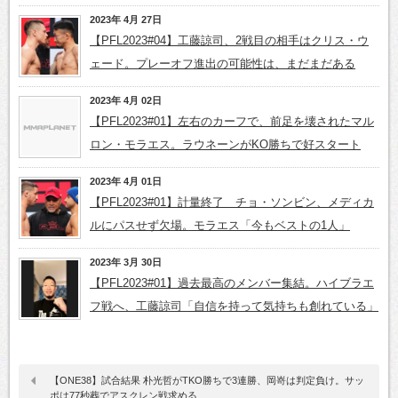
2023年 4月 27日
【PFL2023#04】工藤諒司、2戦目の相手はクリス・ウ
ェード。プレーオフ進出の可能性は、まだまだある
2023年 4月 02日
【PFL2023#01】左右のカーフで、前足を壊されたマル
ロン・モラエス。ラウネーンがKO勝ちで好スタート
2023年 4月 01日
【PFL2023#01】計量終了 チョ・ソンビン、メディカ
ルにパスせず欠場。モラエス「今もベストの1人」
2023年 3月 30日
【PFL2023#01】過去最高のメンバー集結。ハイブラエ
フ戦へ、工藤諒司「自信を持って気持ちも創れている」
【ONE38】試合結果 朴光哲がTKO勝ちで3連勝、岡嵜は判定負け。サッ
ポは77秒葬でアスクレン戦求める