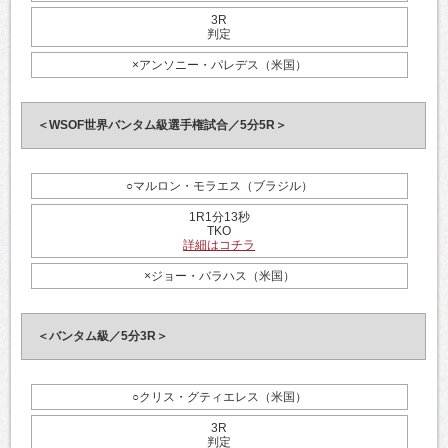
3R
判定
×アンソニー・パレデス（米国）
＜WSOF世界バンタム級選手権試合／5分5R＞
○マルロン・モラエス（ブラジル）
1R1分13秒
TKO
詳細はコチラ
×ジョー・バラハス（米国）
＜バンタム級／5分3R＞
○クリス・グティエレス（米国）
3R
判定