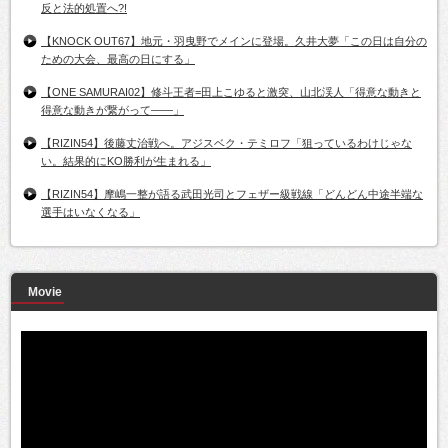
反と法的処置へ?!
【KNOCK OUT67】地元・羽曳野でメインに登場。久井大夢「この日は自分の
ための大会、最高の日にする」
【ONE SAMURAI02】修斗王者=田上こゆると激突、山北渓人「得意な動きと
得意な動きが繋がって――」
【RIZIN54】後藤丈治戦へ。アジスベク・テミロフ「狙っているわけじゃな
い。結果的にKO勝利が生まれる」
【RIZIN54】摩嶋一整が語る武田光司とフェザー級戦線「どんどん中途半端な
選手はいなくなる」
Movie