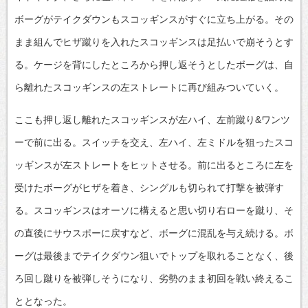
ボーグがテイクダウンもスコッギンスがすぐに立ち上がる。その
まま組んでヒザ蹴りを入れたスコッギンスは足払いで崩そうとす
る。ケージを背にしたところから押し返そうとしたボーグは、自
ら離れたスコッギンスの左ストレートに再び組みついていく。
ここも押し返し離れたスコッギンスが左ハイ、左前蹴り&ワンツ
ーで前に出る。スイッチを交え、左ハイ、左ミドルを狙ったスコ
ッギンスが左ストレートをヒットさせる。前に出るところに左を
受けたボーグがヒザを着き、シングルも切られて打撃を被弾す
る。スコッギンスはオーソに構えると思い切り右ローを蹴り、そ
の直後にサウスポーに戻すなど、ボーグに混乱を与え続ける。ボ
ーグは最後までテイクダウン狙いでトップを取れることなく、後
ろ回し蹴りを被弾しそうになり、劣勢のまま初回を戦い終えるこ
ととなった。