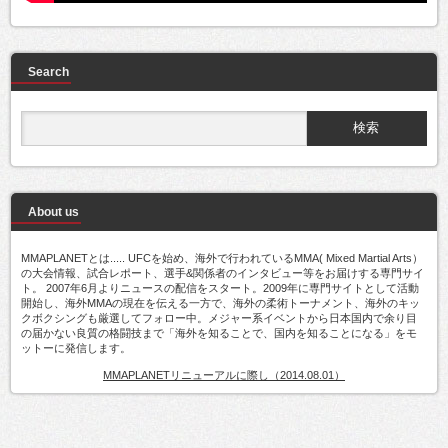
Search
About us
MMAPLANETとは..... UFCを始め、海外で行われているMMA( Mixed Martial Arts）
の大会情報、試合レポート、選手&関係者のインタビュー等をお届けする専門サイ
ト。 2007年6月よりニュースの配信をスタート。2009年に専門サイトとして活動
開始し、海外MMAの現在を伝える一方で、海外の柔術トーナメント、海外のキッ
クボクシングも厳選してフォロー中。メジャー系イベントから日本国内で余り目
の届かない良質の格闘技まで「海外を知ることで、国内を知ることになる」をモ
ットーに発信します。
MMAPLANETリニューアルに際し（2014.08.01）