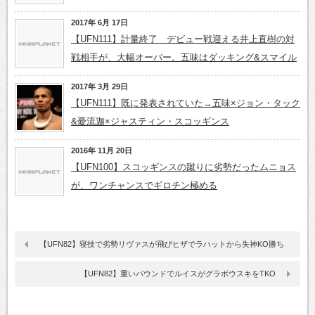
2017年 6月 17日
【UFN111】計量終了 デビュー戦迎える井上直樹の対
戦相手が、大幅オーバー。五味はダッキング&スマイル
2017年 3月 29日
【UFN111】既に発表されていた→五味×ジョン・タック
&憂流迦×ジャスティン・スコッギンス
2016年 11月 20日
【UFN100】スコッギンスの蹴りに劣勢だったムニョス
が、ワンチャンスでギロチン極める
【UFN82】寝技で劣勢リヴァスが飛びヒザでラハットから失神KO勝ち
【UFN82】重いパウンドでルイスがグラボウスキをTKO