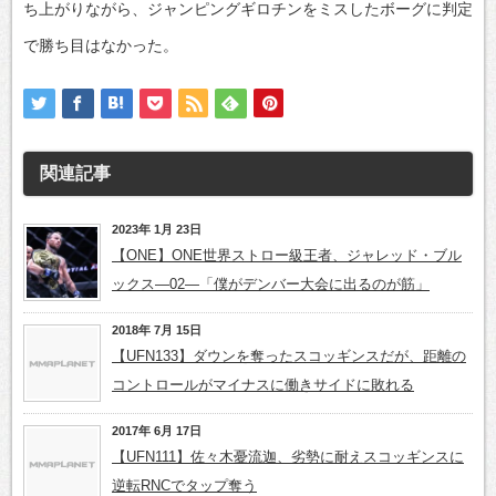
ち上がりながら、ジャンピングギロチンをミスしたボーグに判定
で勝ち目はなかった。
関連記事
2023年 1月 23日
【ONE】ONE世界ストロー級王者、ジャレッド・ブル
ックス―02―「僕がデンバー大会に出るのが筋」
2018年 7月 15日
【UFN133】ダウンを奪ったスコッギンスだが、距離の
コントロールがマイナスに働きサイドに敗れる
2017年 6月 17日
【UFN111】佐々木憂流迦、劣勢に耐えスコッギンスに
逆転RNCでタップ奪う