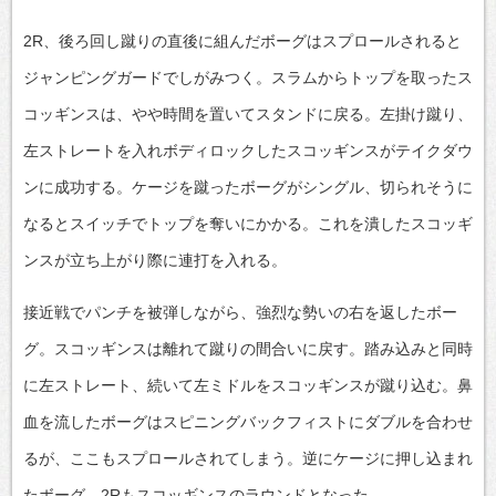
2R、後ろ回し蹴りの直後に組んだボーグはスプロールされると
ジャンピングガードでしがみつく。スラムからトップを取ったス
コッギンスは、やや時間を置いてスタンドに戻る。左掛け蹴り、
左ストレートを入れボディロックしたスコッギンスがテイクダウ
ンに成功する。ケージを蹴ったボーグがシングル、切られそうに
なるとスイッチでトップを奪いにかかる。これを潰したスコッギ
ンスが立ち上がり際に連打を入れる。
接近戦でパンチを被弾しながら、強烈な勢いの右を返したボー
グ。スコッギンスは離れて蹴りの間合いに戻す。踏み込みと同時
に左ストレート、続いて左ミドルをスコッギンスが蹴り込む。鼻
血を流したボーグはスピニングバックフィストにダブルを合わせ
るが、ここもスプロールされてしまう。逆にケージに押し込まれ
たボーグ、2Rもスコッギンスのラウンドとなった。