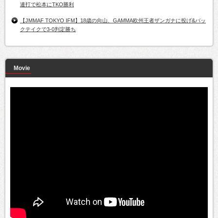
連打で松本にTKO勝利
【JMMAF TOKYO IFM】18歳の向山、GAMMA欧州王者ザンガナに投げ&バッ
クテイクで3-0判定勝ち
Movie