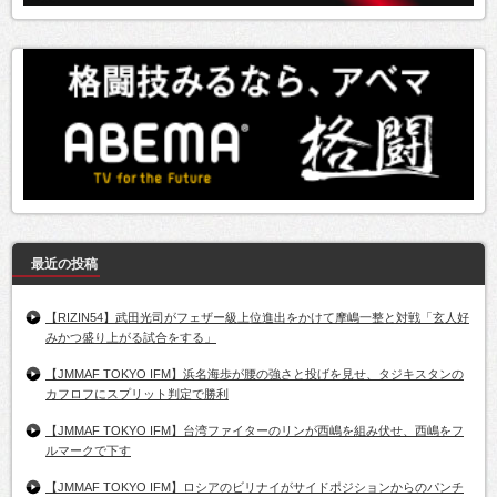
最近の投稿
【RIZIN54】武田光司がフェザー級上位進出をかけて摩嶋一整と対戦「玄人好
みかつ盛り上がる試合をする」
【JMMAF TOKYO IFM】浜名海歩が腰の強さと投げを見せ、タジキスタンの
カフロフにスプリット判定で勝利
【JMMAF TOKYO IFM】台湾ファイターのリンが西嶋を組み伏せ、西嶋をフ
ルマークで下す
【JMMAF TOKYO IFM】ロシアのビリナイがサイドポジションからのパンチ