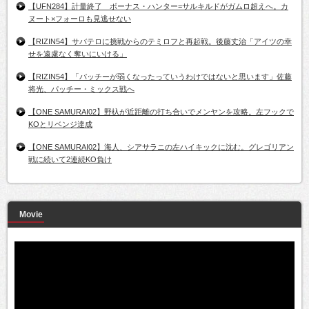
【UFN284】計量終了 ボーナス・ハンター=サルキルドがガムロ超えへ。カ
ヌート×フォーロも見逃せない
【RIZIN54】サバテロに挑戦からのテミロフと再起戦。後藤丈治「アイツの幸
せを遠慮なく奪いにいける」
【RIZIN54】「パッチーが弱くなったっていうわけではないと思います」佐藤
将光、パッチー・ミックス戦へ
【ONE SAMURAI02】野杁が近距離の打ち合いでメンヤンを攻略。左フックで
KOとリベンジ達成
【ONE SAMURAI02】海人、シアサラニの左ハイキックに沈む。グレゴリアン
戦に続いて2連続KO負け
Movie