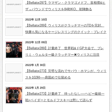
【Bellator297】ラマザン・クラマゴメドフ、首相撲&ヒ
ザ→パウンドでウィリスを84秒KO。初陣飾る
2022年 12月 10日
【Bellator289】ウィリスがクラッチマーのTDを完封、
快勝も気になるケージレスリングのクイック・ブレイク
2022年 12月 09日
【Bellator289】計量終了 世界戦&ドGP大会で、プレ
リミ・ウェルター級クラッチマー✖ウィリスに注目
2022年 1月 30日
【Bellator273】完璧な流れでサバウ・ホマシが、ウィリ
スを102秒──肩固めで仕留める
2022年 1月 29日
【Bellator273】計量終了 待ったなし──ヘビー級統一
戦=ベイダーとモルドフスキーは黙して語らず