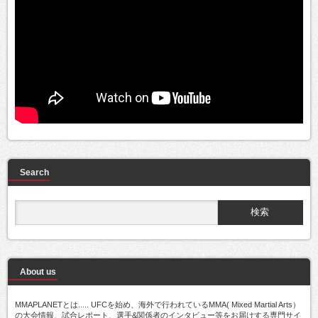
Search
About us
MMAPLANETとは..... UFCを始め、海外で行われているMMA( Mixed Martial Arts）
の大会情報、試合レポート、選手&関係者のインタビュー等をお届けする専門サイ