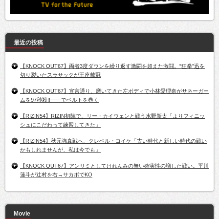
最近の投稿
【KNOCK OUT67】両者3度ダウンを繰り返す激闘を超えた激闘。“狂拳”迅を
切り裂いたスラサックが王座戴冠
【KNOCK OUT67】宣言通り、磨いてきた左ボディで小林愛理奈がサネーガー
ムを97秒殺!!――でベルトを巻く
【RIZIN54】RIZIN初陣で、リー・カイウェンと戦う水野新太「よりフィニッ
シュにこだわって練習してきた」
【RIZIN54】秋元強真戦へ、クレベル・コイケ「古い時代と新しい時代の戦い
かもしれませんが、私は今でも」
【KNOCK OUT67】アンリミとしてけれんみの無い確実性の増した戦い。平川
蓮斗が辻村を右→サカボでKO
Movie