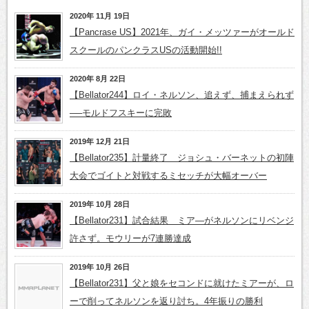
2020年 11月 19日
【Pancrase US】2021年、ガイ・メッツァーがオールド
スクールのパンクラスUSの活動開始!!
2020年 8月 22日
【Bellator244】ロイ・ネルソン、追えず、捕まえられず
──モルドフスキーに完敗
2019年 12月 21日
【Bellator235】計量終了 ジョシュ・バーネットの初陣
大会でゴイトと対戦するミセッチが大幅オーバー
2019年 10月 28日
【Bellator231】試合結果 ミア―がネルソンにリベンジ
許さず。モウリーが7連勝達成
2019年 10月 26日
【Bellator231】父と娘をセコンドに就けたミアーが、ロ
ーで削ってネルソンを返り討ち。4年振りの勝利