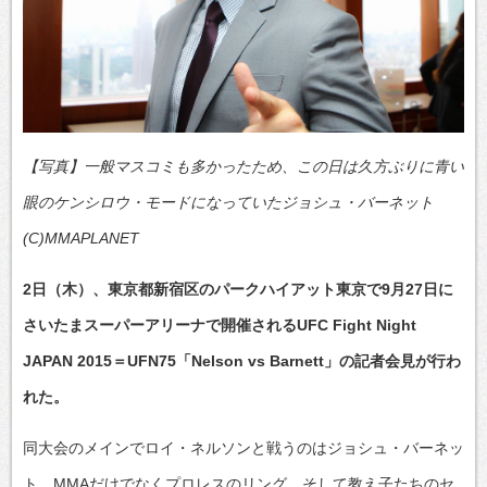
【写真】一般マスコミも多かったため、この日は久方ぶりに青い
眼のケンシロウ・モードになっていたジョシュ・バーネット
(C)MMAPLANET
2日（木）、東京都新宿区のパークハイアット東京で9月27日に
さいたまスーパーアリーナで開催されるUFC Fight Night
JAPAN 2015＝UFN75「Nelson vs Barnett」の記者会見が行わ
れた。
同大会のメインでロイ・ネルソンと戦うのはジョシュ・バーネッ
ト。MMAだけでなくプロレスのリング、そして教え子たちのセ