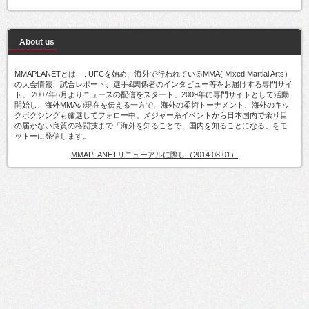
About us
MMAPLANETとは..... UFCを始め、海外で行われているMMA( Mixed Martial Arts）
の大会情報、試合レポート、選手&関係者のインタビュー等をお届けする専門サイ
ト。 2007年6月よりニュースの配信をスタート。2009年に専門サイトとして活動
開始し、海外MMAの現在を伝える一方で、海外の柔術トーナメント、海外のキッ
クボクシングも厳選してフォロー中。メジャー系イベントから日本国内で余り目
の届かない良質の格闘技まで「海外を知ることで、国内を知ることになる」をモ
ットーに発信します。
MMAPLANETリニューアルに際し（2014.08.01）