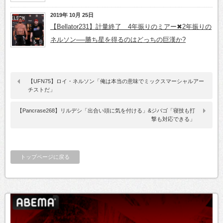
2019年 10月 25日
【Bellator231】計量終了 4年振りのミアー✖2年振りの
ネルソン──勝ち星を得るのはどっちの巨漢か?
【UFN75】ロイ・ネルソン「俺は本当の意味でミックスマーシャルアー
チストだ」
【Pancrase268】リルデシ「出合い頭に気を付ける」&ジバゴ「寝技も打
撃も対応できる」
トップページに戻る