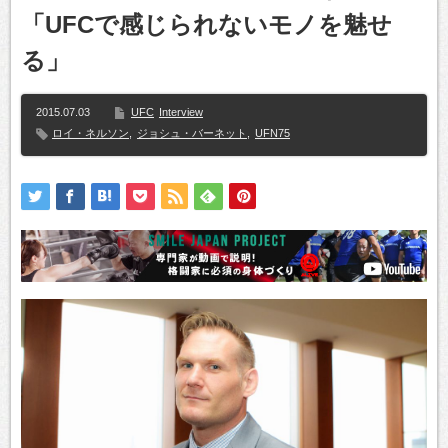
「UFCで感じられないモノを魅せ
る」
2015.07.03
UFC
Interview
ロイ・ネルソン
,
ジョシュ・バーネット
,
UFN75