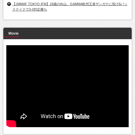
【JMMAF TOKYO IFM】18歳の向山、GAMMA欧州王者ザンガナに投げ&バッ
クテイクで3-0判定勝ち
Movie