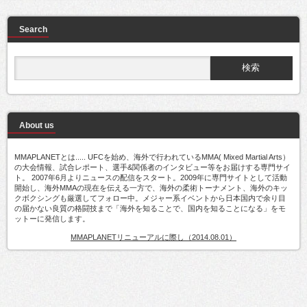
Search
About us
MMAPLANETとは..... UFCを始め、海外で行われているMMA( Mixed Martial Arts）
の大会情報、試合レポート、選手&関係者のインタビュー等をお届けする専門サイ
ト。 2007年6月よりニュースの配信をスタート。2009年に専門サイトとして活動
開始し、海外MMAの現在を伝える一方で、海外の柔術トーナメント、海外のキッ
クボクシングも厳選してフォロー中。メジャー系イベントから日本国内で余り目
の届かない良質の格闘技まで「海外を知ることで、国内を知ることになる」をモ
ットーに発信します。
MMAPLANETリニューアルに際し（2014.08.01）