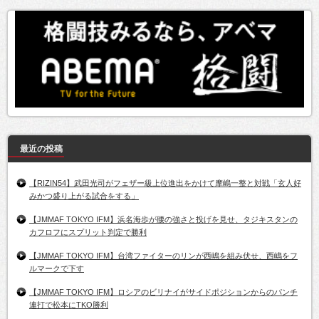
最近の投稿
【RIZIN54】武田光司がフェザー級上位進出をかけて摩嶋一整と対戦「玄人好
みかつ盛り上がる試合をする」
【JMMAF TOKYO IFM】浜名海歩が腰の強さと投げを見せ、タジキスタンの
カフロフにスプリット判定で勝利
【JMMAF TOKYO IFM】台湾ファイターのリンが西嶋を組み伏せ、西嶋をフ
ルマークで下す
【JMMAF TOKYO IFM】ロシアのビリナイがサイドポジションからのパンチ
連打で松本にTKO勝利