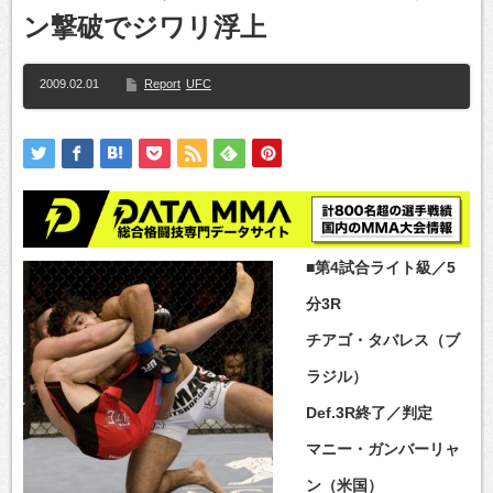
ン撃破でジワリ浮上
2009.02.01
Report
UFC
■第4試合ライト級／5
分3R
チアゴ・タバレス（ブ
ラジル）
Def.3R終了／判定
マニー・ガンバーリャ
ン（米国）