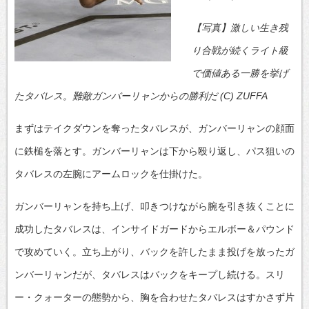
【写真】激しい生き残
り合戦が続くライト級
で価値ある一勝を挙げ
たタバレス。難敵ガンバーリャンからの勝利だ (C) ZUFFA
まずはテイクダウンを奪ったタバレスが、ガンバーリャンの顔面
に鉄槌を落とす。ガンバーリャンは下から殴り返し、パス狙いの
タバレスの左腕にアームロックを仕掛けた。
ガンバーリャンを持ち上げ、叩きつけながら腕を引き抜くことに
成功したタバレスは、インサイドガードからエルボー＆パウンド
で攻めていく。立ち上がり、バックを許したまま投げを放ったガ
ンバーリャンだが、タバレスはバックをキープし続ける。スリ
ー・クォーターの態勢から、胸を合わせたタバレスはすかさず片