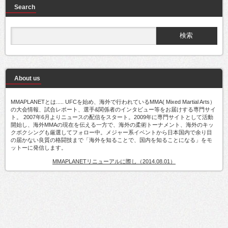
Search
About us
MMAPLANETとは..... UFCを始め、海外で行われているMMA( Mixed Martial Arts）
の大会情報、試合レポート、選手&関係者のインタビュー等をお届けする専門サイ
ト。 2007年6月よりニュースの配信をスタート。2009年に専門サイトとして活動
開始し、海外MMAの現在を伝える一方で、海外の柔術トーナメント、海外のキッ
クボクシングも厳選してフォロー中。メジャー系イベントから日本国内で余り目
の届かない良質の格闘技まで「海外を知ることで、国内を知ることになる」をモ
ットーに発信します。
MMAPLANETリニューアルに際し（2014.08.01）