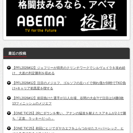
最近の投稿
【PFL2026#12】ジェフリーが得意のクリンチワークでシルヴェイラを攻め続
け、大差の判定勝利を収める
【PFL2026#12】注目のメジエフ、ゴルソフの左ハイで倒れ僅か59秒でTKO負
け=キャリア初黒星を喫する
【PFL2026#12】前回負けた選手が11人出場、谷間の大会?!で注目は14勝0敗
13フィニッシュのメジエフ
【ONE TIC25】2Rにダウンを奪い、アナンの猛攻を耐えたスアキムが2-1で勝
ち「正直、ラッキーだった」
【ONE TIC25】初回にヒジでダヤカエフをふらつかせたスーパーレック、ヒ