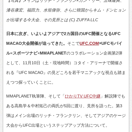
【写真】メインはリッチ・フランリン×カン・リー、五味隆典、
漆谷康宏、福田力、水垣偉弥、さらに韓国からキム・ドンヒョン
が出場する今大会、その見所とは (C) ZUFFA LLC
日本に次ぎ、いよいよアジアで2カ国目のUFC開催となるUFC
MACAO大会開催が迫ってきた。
そこで
UFC.COM
×UFCモバイ
ル
×
スポーツナビ
×
MMAPLANET
のコラボレーション企画第2弾
として、11月10日（土・現地時間）コタイ・アリーナで開催さ
れる『UFC MACAO』の見どころを若干マニアックな視点も踏ま
えつつ探っていくことに。
MMAPLANET執筆陣、そして「
ひかりTV UFC中継
」解説陣でも
ある高島学＆中村拓己の両氏が5回に渡り、見所を語った。第3
弾はメイン出場のリッチ・フランクリン、そしてアジアのケージ
大会からUFC出場というステップアップ方法について。