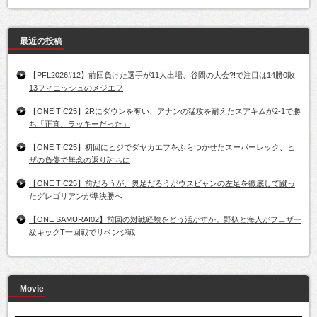
最近の投稿
【PFL2026#12】前回負けた選手が11人出場、谷間の大会?!で注目は14勝0敗
13フィニッシュのメジエフ
【ONE TIC25】2Rにダウンを奪い、アナンの猛攻を耐えたスアキムが2-1で勝
ち「正直、ラッキーだった」
【ONE TIC25】初回にヒジでダヤカエフをふらつかせたスーパーレック、ヒ
ザの負傷で無念の返り討ちに
【ONE TIC25】前だろうが、奥足だろうがウスビャンの左足を徹底して蹴っ
たグレゴリアンが準決勝へ
【ONE SAMURAI02】前回の対戦経験をどう活かすか。野杁と海人がフェザー
級キックT一回戦でリベンジ戦
Movie