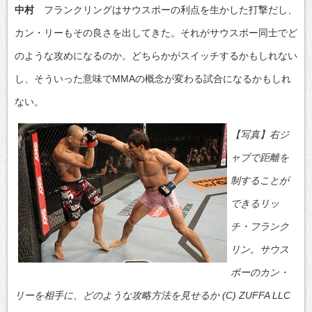
中村
フランクリングはサウスポーの利点を生かした打撃だし、
カン・リーもその良さを出してきた。それがサウスポー同士でど
のような攻めになるのか。どちらかがスイッチするかもしれない
し、そういった意味でMMAの概念が変わる試合になるかもしれ
ない。
【写真】右ジ
ャブで距離を
制することが
できるリッ
チ・フランク
リン。サウス
ポーのカン・
リーを相手に、どのような攻略方法を見せるか (C) ZUFFA LLC