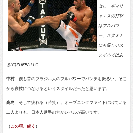
セロ・ギマリ
ャエスの打撃
はフルパワ
ー、スタミナ
にも厳しいス
タイルではあ
る(C)ZUFFA LLC
中村
僕も昔のブラジル人のフルパワーでパンチを振るい、そこ
から寝技につなげるというスタイルだったと思います。
高島
そして疲れる（苦笑）。オープニングファイトに出ている
二人よりも、日本人選手の方がレベルが高いです。
（
この項、続く
）