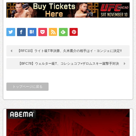
【RFC10】ライト級T準決勝、久米鷹介の相手はイ・ヨンジェに決定!!
【BFC78】ウェルター級T、コレシュコフ×ザロムスキー蹴撃手対決
トップページに戻る