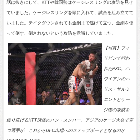
話は抜きにして、KTTや韓国勢はケージレスリングの攻防を見せ
ていました。ケージレスリングを頭に入れて、試合を組み立てて
いました。テイクダウンされても金網まで逃げて立つ、金網を使
って倒す、倒されないという攻防を意識していました。
【写真】フィ
リピンで行わ
れたPXC。ハ
ワイアンのハ
リス・サルミ
エントとケー
ジ際の攻防を
繰り広げるKTT所属のハン・スンハー。アジアのケージ大会で育
つ選手が、これからUFC出場へのステップボードとなるのか