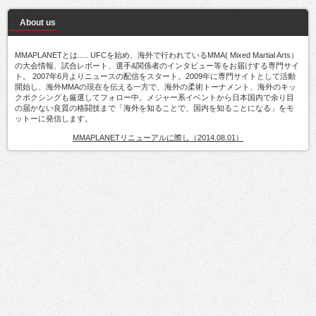
About us
MMAPLANETとは..... UFCを始め、海外で行われているMMA( Mixed Martial Arts）
の大会情報、試合レポート、選手&関係者のインタビュー等をお届けする専門サイ
ト。 2007年6月よりニュースの配信をスタート。2009年に専門サイトとして活動
開始し、海外MMAの現在を伝える一方で、海外の柔術トーナメント、海外のキッ
クボクシングも厳選してフォロー中。メジャー系イベントから日本国内で余り目
の届かない良質の格闘技まで「海外を知ることで、国内を知ることになる」をモ
ットーに発信します。
MMAPLANETリニューアルに際し（2014.08.01）