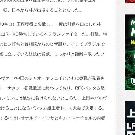
月のURCC出場を優先させたため、ゾロの相手はオー
一転、日本から朴が出場することとなった。
70キロ）王座獲得に失敗し、一度は引退を口にした朴
に1R・KO勝ちしているベテランファイターだ。打撃、特
のヒジ打ちと首相撲からのヒザ蹴り、そしてブラジルで
点に立っている組技は脅威、しっかりと距離を取ったフ
ルヴァー×中国のジャオ・ヤフェイとともに参戦が発表さ
トーナメント初戦敗退に終わっており、RFCバンタム級
ョンミンには絶対に負けられないところだ。上田やパルヴ
受けることになるバンタム級王者も、同大会で決定する。
場するのはレオナルド・イッサとキム・スーチョルの両者