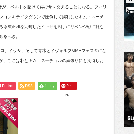
両者が、ベルトを賭けて再び拳を交えることになる。フィリ
ンゴンをテイクダウンで圧倒して勝利したキム・スーチ
る今成正和を完封したイッサを相手にリベンジ戦に挑む
みるべき。
ゾロ、イッサ、そして青木とイヴォルブMMAフェスタにな
が、ここは朴とキム・スーチョルの頑張りにも期待した
Pocket
RSS
feedly
Pin it
PR