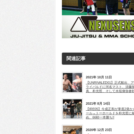
関連記事
2021年 10月 11日
【UNRIVALED01】正式船出、
ライバルドに河名マスト、須藤
真、朴光哲、そして水垣偉弥参
2021年 8月 14日
【IRE05】今成正和が掌底2発か
ール→トーホールドを朴光哲に
め、66秒一本勝ち!!
2020年 12月 23日