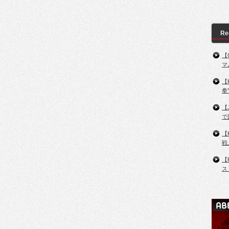
Re
【
マ
【
拳
【
で
【
戦
【
ス