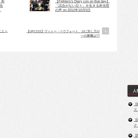
 朴
【Fighters’s Diary con on that day】
生
「試合がない日々」を生きる朴光哲
」
の声 on 2012年10月5日
たこと＝
【UFC152】ヴィトー・ベウフォート、JJに対し万が
一の勝機は??
人
【
ス
【
ク
【