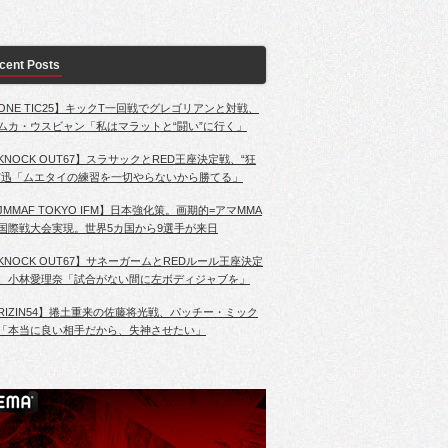
cent Posts
ONE TIC25】キックT一回戦でグレゴリアンと対戦、
ムカ・ウスビャン「私はマラットと“闘い”に行く」
KNOCK OUT67】スラサックとRED王座決定戦、“狂
”迅「ムエタイの練習を一切やらないから勝てる」
JMMAF TOKYO IFM】日本強化策。画期的=アマMMA
国際戦大会実現。世界5カ国から9選手が来日
KNOCK OUT67】サネーガームとREDルール王座決定
、小林愛理奈「試合がない間に左ボディジャブを」
RIZIN54】捲土重来の佐藤将光戦、パッチー・ミック
「本当に良い相手だから、失神させたい」