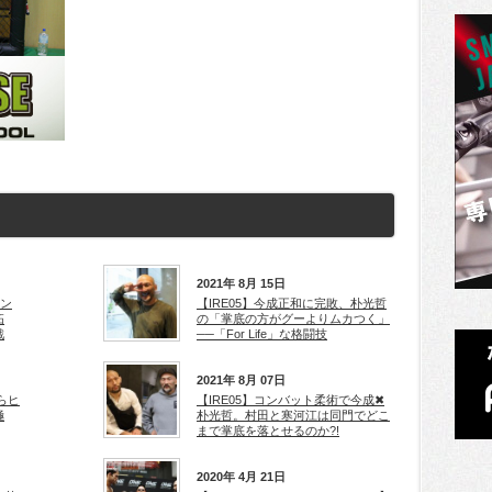
2021年 8月 15日
アン
【IRE05】今成正和に完敗、朴光哲
拓
の「掌底の方がグーよりムカつく」
戦
──「For Life」な格闘技
2021年 8月 07日
らヒ
【IRE05】コンバット柔術で今成✖
極
朴光哲。村田と寒河江は同門でどこ
まで掌底を落とせるのか?!
2020年 4月 21日