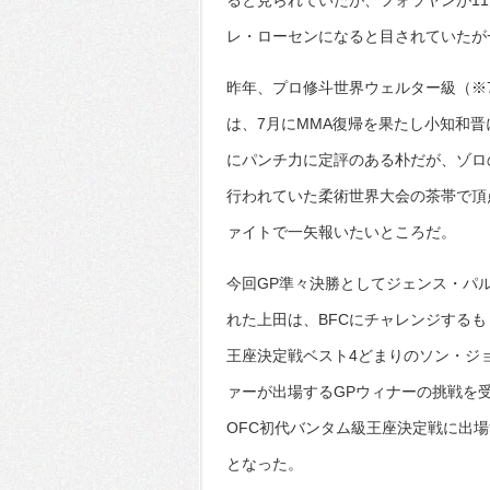
ると見られていたが、フォラヤンが11
レ・ローセンになると目されていたが
昨年、プロ修斗世界ウェルター級（※
は、7月にMMA復帰を果たし小知和晋
にパンチ力に定評のある朴だが、ゾロ
行われていた柔術世界大会の茶帯で頂
ァイトで一矢報いたいところだ。
今回GP準々決勝としてジェンス・パ
れた上田は、BFCにチャレンジするも
王座決定戦ベスト4どまりのソン・ジ
ァーが出場するGPウィナーの挑戦を
OFC初代バンタム級王座決定戦に出
となった。