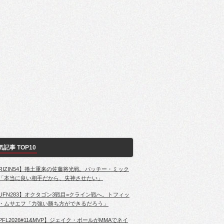
気記事 TOP10
RIZIN54】捲土重来の佐藤将光戦、パッチー・ミック
「本当に良い相手だから、失神させたい」
UFN283】オクタゴン3戦目=クライン戦へ。トフィッ
・ムサエフ「力強い勝ち方ができるだろう」
PFL2026#11&MVP】ジェイク・ポールがMMAでネイ