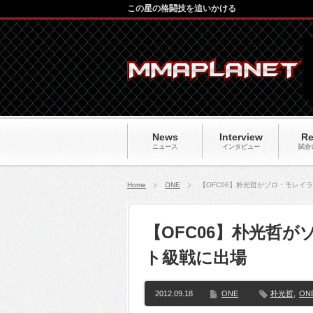
この星の格闘技を追いかける
News
Interview
Re
ニュース
インタビュー
試合
Home
ONE
【OFC06】朴光哲がゾロ・モレイ
【OFC06】朴光哲
ト級戦に出場
2012.09.18
ONE
朴光哲
,
ON