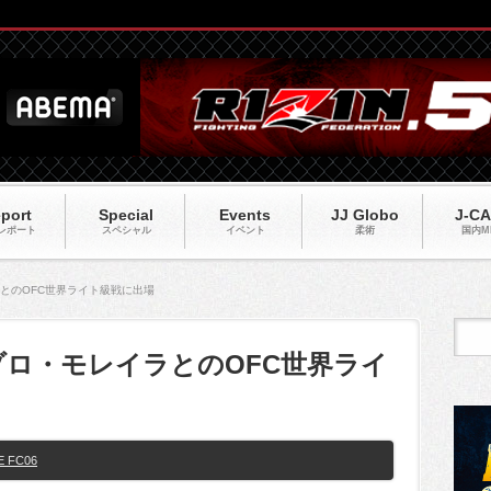
port
Special
Events
JJ Globo
J-C
レポート
スペシャル
イベント
柔術
国内M
ラとのOFC世界ライト級戦に出場
がゾロ・モレイラとのOFC世界ライ
E FC06