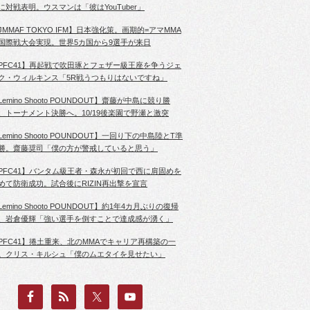
に対戦表明。ウスマンは「彼はYouTuber」
JMMAF TOKYO IFM】日本強化策。画期的=アマMMA
国際戦大会実現。世界5カ国から9選手が来日
PFC41】再起戦で吹田琢とフェザー級王座を争うジェ
ク・ウィルキンス「5R戦うつもりはないですね」
Lemino Shooto POUNDOUT】齋藤が中島に競り勝
、トーナメント決勝へ。10/19後楽園で野瀬と激突
Lemino Shooto POUNDOUT】一回り下の中島陸とT準
勝。齋藤奨司「僕の方が警戒していると思う」
PFC41】バンタム級王者・森永が初回で西に肩固めを
めて防衛成功。試合後にRIZIN再出撃を宣言
Lemino Shooto POUNDOUT】約1年4カ月ぶりの復帰
、岩倉優輝「強い選手を倒すことで達成感が湧く」
PFC41】捲土重来、北のMMAでキャリア再構築の一
。クリス・キルシュ「僕のムエタイを見せたい」