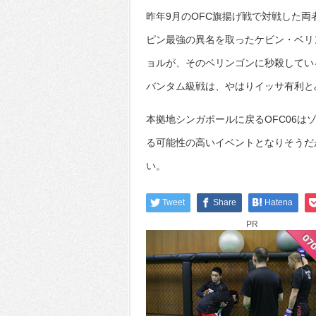
昨年9月のOFC旗揚げ戦で対戦した
ピン最強の異名を取ったケビン・ベリ
ョルが、そのベリンゴンに秒殺してい
バンタム級戦は、やはりイッサ有利と
本拠地シンガポールに戻るOFC06は
る可能性の高いイベントとなりそうだ
い。
Tweet
Share
Hatena
PR