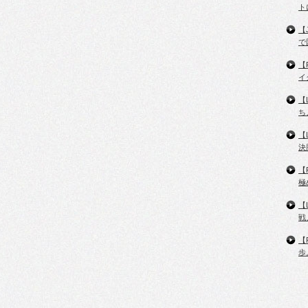
ト
【
で
【
イ
【
ち
【
決
【
極
【
戦
【
歩