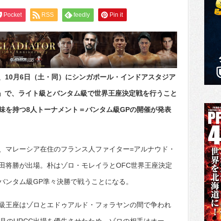
Pocket
RSS
feedly
Pin it
より、10月6日（土・同）にシンガポール・インドアスタジア
Kings」で、ライト級とバンタム級で世界王座決定戦を行うこと
味を持つ8人トーナメント＝バンタム級GPの開催が発表
、マレーシア在住のフランス人ファイター=アルナウド・
田将勝が出場。朴はゾロ・モレイラとOFC世界王座決定
バンタム級GP準々決勝で戦うことになる。
イト級王座はゾロとエドゥアルド・フォラヤンの間で争われ