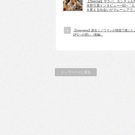
【Special】サラバ、カンチョル!!
光哲引退インタビュー─02─「人
を変える出会いがマレーシアで
【Interview】新生ミノワマンが韓国で感じ
UFCへの想い（後編）
トップページに戻る