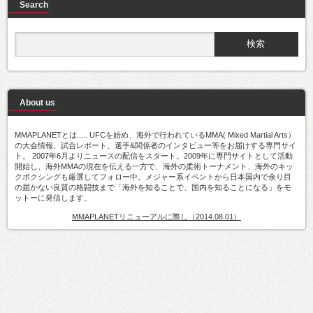
Search
About us
MMAPLANETとは..... UFCを始め、海外で行われているMMA( Mixed Martial Arts）
の大会情報、試合レポート、選手&関係者のインタビュー等をお届けする専門サイ
ト。 2007年6月よりニュースの配信をスタート。2009年に専門サイトとして活動
開始し、海外MMAの現在を伝える一方で、海外の柔術トーナメント、海外のキッ
クボクシングも厳選してフォロー中。メジャー系イベントから日本国内で余り目
の届かない良質の格闘技まで「海外を知ることで、国内を知ることになる」をモ
ットーに発信します。
MMAPLANETリニューアルに際し（2014.08.01）