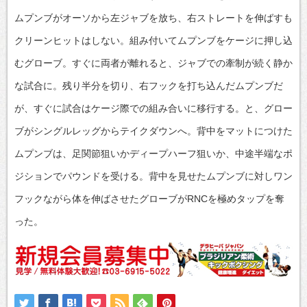
ムプンブがオーソから左ジャブを放ち、右ストレートを伸ばすも
クリーンヒットはしない。組み付いてムプンブをケージに押し込
むグローブ。すぐに両者が離れると、ジャブでの牽制が続く静か
な試合に。残り半分を切り、右フックを打ち込んだムプンブだ
が、すぐに試合はケージ際での組み合いに移行する。と、グロー
ブがシングルレッグからテイクダウンへ。背中をマットにつけた
ムプンブは、足関節狙いかディープハーフ狙いか、中途半端なポ
ジションでパウンドを受ける。背中を見せたムプンブに対しワン
フックながら体を伸ばさせたグローブがRNCを極めタップを奪
った。