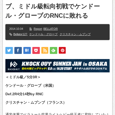
ブ、ミドル級転向初戦でケンドー
ル・グローブのRNCに敗れる
2014.10.04
Report
BELLATOR
Bellator127
,
ケンドール・グローブ
,
クリスチャン・ムプンブ
＜ミドル級／5分3R＞
ケンドール・グローブ（米国）
Def.2R4分14秒by RNC
クリスチャン・ムプンブ（フランス）
通常体重でベラトール世界ライトヘビー級王者に君臨していたム