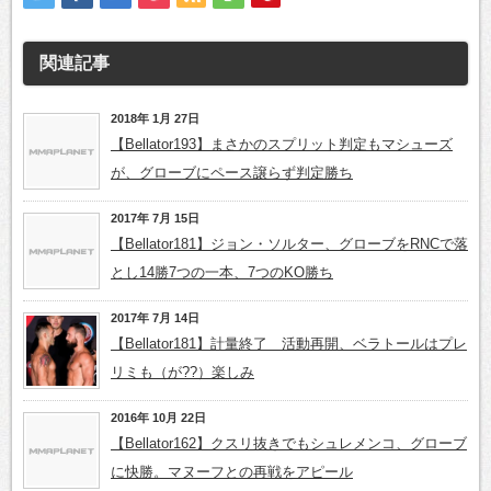
関連記事
2018年 1月 27日
【Bellator193】まさかのスプリット判定もマシューズ
が、グローブにペース譲らず判定勝ち
2017年 7月 15日
【Bellator181】ジョン・ソルター、グローブをRNCで落
とし14勝7つの一本、7つのKO勝ち
2017年 7月 14日
【Bellator181】計量終了 活動再開、ベラトールはプレ
リミも（が??）楽しみ
2016年 10月 22日
【Bellator162】クスリ抜きでもシュレメンコ、グローブ
に快勝。マヌーフとの再戦をアピール