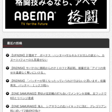
最近の投稿
【UFN284】計量終了 ボーナス・ハンター=サルキルドがガムロ超えへ。カ
ヌート×フォーロも見逃せない
【RIZIN54】サバテロに挑戦からのテミロフと再起戦。後藤丈治「アイツの幸
せを遠慮なく奪いにいける」
【RIZIN54】「パッチーが弱くなったっていうわけではないと思います」佐藤
将光、パッチー・ミックス戦へ
【ONE SAMURAI02】野杁が近距離の打ち合いでメンヤンを攻略。左フックで
KOとリベンジ達成
【ONE SAMURAI02】海人、シアサラニの左ハイキックに沈む。グレゴリアン
戦に続いて2連続KO負け