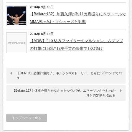
2016年 9月 15日
【Bellator162】加藤久輝が約11カ月振りにベラトールで
MMA戦＝AJ・マシューズと対戦
2016年 8月 13日
【ADW】引き込みファイターのマルシャン、ムプンブ
の打撃に圧倒され左手首の負傷でTKO負け
【UFN53】公開計量終了。ネルソン&ストーリー、ともに170ポンドでパ
ス
【Bellator127】体重を落とせなかったシウバが、エマーソンからしっか
りと判定勝ち収める
トップページに戻る