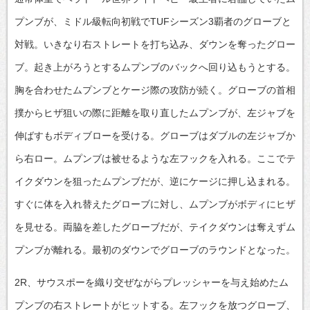
プンブが、ミドル級転向初戦でTUFシーズン3覇者のグローブと
対戦。いきなり右ストレートを打ち込み、ダウンを奪ったグロー
ブ。起き上がろうとするムプンブのバックへ回り込もうとする。
胸を合わせたムプンブとケージ際の攻防が続く。グローブの首相
撲からヒザ狙いの際に距離を取り直したムプンブが、左ジャブを
伸ばすもボディブローを受ける。グローブはダブルの左ジャブか
ら右ロー。ムプンブは被せるような左フックを入れる。ここでテ
イクダウンを狙ったムプンブだが、逆にケージに押し込まれる。
すぐに体を入れ替えたグローブに対し、ムプンブがボディにヒザ
を見せる。両脇を差したグローブだが、テイクダウンは奪えずム
プンブが離れる。最初のダウンでグローブのラウンドとなった。
2R、サウスポーを織り交ぜながらプレッシャーを与え始めたム
プンブの右ストレートがヒットする。左フックを放つグローブ、