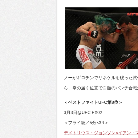
ノーがギロチンでリネケルを破った試
ら、拳の届く位置で白熱のパンチ合戦
＜ベストファイトUFC第8位＞
3月3日@UFC FX02
＜フライ級／5分×3R＞
デメトリウス・ジョンソン×イアン・