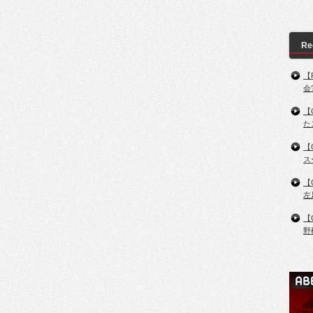
Re
【
会
【
た
【
ス
【
左
【
野