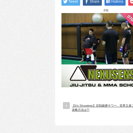
Tweet
Share
Hatena
PR
【It’s Showtime】百戦錬磨サワー、世界王
攻略方法は?!