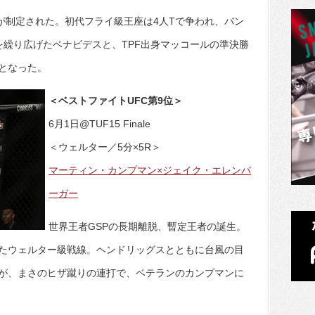
級が制定された。初代フライ級王座は4人Tで争われ、バン
を繰り広げたベナビデスと、TPF出身マッコールの準決勝
となった。
＜ベストファイトUFC第9位＞
6月1日@TUF15 Finale
＜ウェルター／5分×5R＞
マーティン・カンプマン×ジェイク・エレンバ
ーガー
世界王者GSPの長期離脱、暫定王者の誕生。
たウェルター級戦線。ヘンドリッグスとともに台風の目
が、まさのヒザ蹴りの連打で、ベテランのカンプマンに