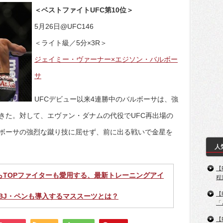
＜ベストファイトUFC第10位＞
5月26日@UFC146
＜ライト級／5分×3R＞
ジェイミー・ヴァーナー×エジソン・バルボー
サ
UFCデビュー以来4連勝中のバルボーサは、強
きた。対して、エヴァン・ダナムの代役でUFC再出場の
ボーサの強烈な蹴り技に屈せず、前に出る戦いで金星を
人
【
らTOPファイターも愛用する、最新トレーニングアイ
程
【
 BJ・ペンも導入するマススーツとは？
「
【