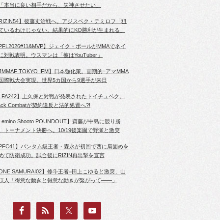
「本当に良い相手だから、失神させたい」
RIZIN54】後藤丈治戦へ。アジスベク・テミロフ「狙
ているわけじゃない。結果的にKO勝利が生まれる」
PFL2026#11&MVP】ジェイク・ポールがMMAでネイ
に対戦表明。ウスマンは「彼はYouTuber」
JMMAF TOKYO IFM】日本強化策。画期的=アマMMA
国際戦大会実現。世界5カ国から9選手が来日
LFA242】上久保と対戦が発表されたトイチュベク。
lack Combatが契約違反と法的処置へ?!
Lemino Shooto POUNDOUT】齋藤が中島に競り勝
、トーナメント決勝へ。10/19後楽園で野瀬と激突
PFC41】バンタム級王者・森永が初回で西に肩固めを
めて防衛成功。試合後にRIZIN再出撃を宣言
ONE SAMURAI02】修斗王者=田上こゆると激突、山
渓人「得意な動きと得意な動きが繋がって――」