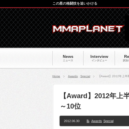
この星の格闘技を追いかける
News
Interview
Re
ニュース
インタビュー
試合
Home
Awards
,
Special
【Award】2012年上
【Award】2012年
～10位
2012.06.30
Awards
Special