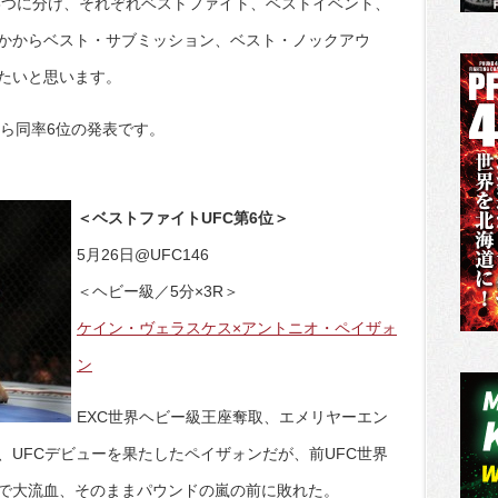
う3つに分け、それぞれベストファイト、ベストイベント、
かからベスト・サブミッション、ベスト・ノックアウ
たいと思います。
から同率6位の発表です。
＜ベストファイトUFC第6位＞
5月26日@UFC146
＜ヘビー級／5分×3R＞
ケイン・ヴェラスケス×アントニオ・ペイザォ
ン
EXC世界ヘビー級王座奪取、エメリヤーエン
、UFCデビューを果たしたペイザォンだが、前UFC世界
で大流血、そのままパウンドの嵐の前に敗れた。