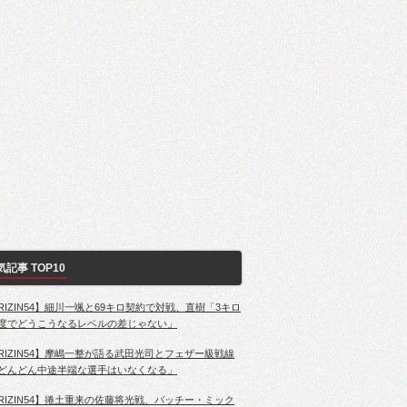
気記事 TOP10
RIZIN54】細川一颯と69キロ契約で対戦、直樹「3キロ
度でどうこうなるレベルの差じゃない」
RIZIN54】摩嶋一整が語る武田光司とフェザー級戦線
どんどん中途半端な選手はいなくなる」
RIZIN54】捲土重来の佐藤将光戦、パッチー・ミック