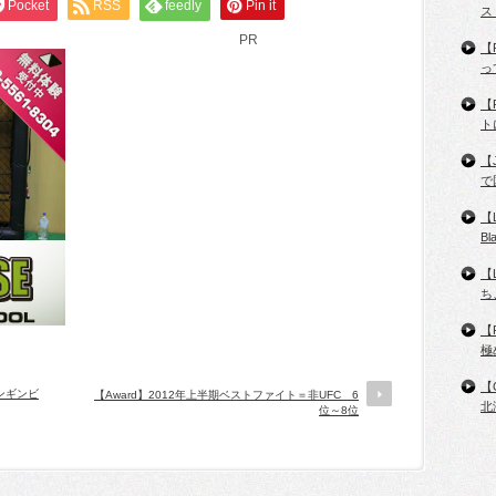
Pocket
RSS
feedly
Pin it
ス
PR
【
っ
【
ト
【
で
【
B
【
ち
【
極
【
者ンギンビ
【Award】2012年上半期ベストファイト＝非UFC 6
北
位～8位