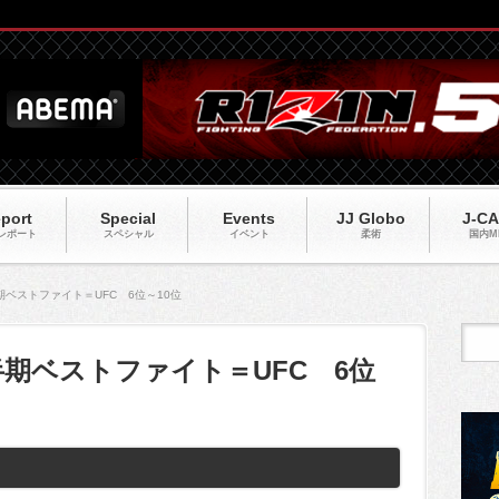
port
Special
Events
JJ Globo
J-C
レポート
スペシャル
イベント
柔術
国内M
半期ベストファイト＝UFC 6位～10位
上半期ベストファイト＝UFC 6位