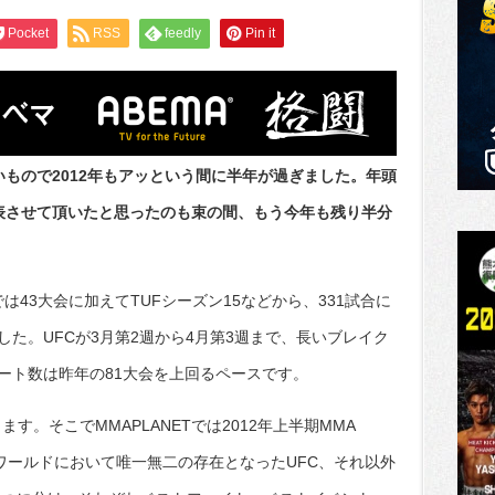
Pocket
RSS
feedly
Pin it
、早いもので2012年もアッという間に半年が過ぎました。年頭
dsを発表させて頂いたと思ったのも束の間、もう今年も残り半分
Tでは43大会に加えてTUFシーズン15などから、331試合に
た。UFCが3月第2週から4月第3週まで、長いブレイク
ート数は昨年の81大会を上回るペースです。
す。そこでMMAPLANETでは2012年上半期MMA
MAワールドにおいて唯一無二の存在となったUFC、それ以外