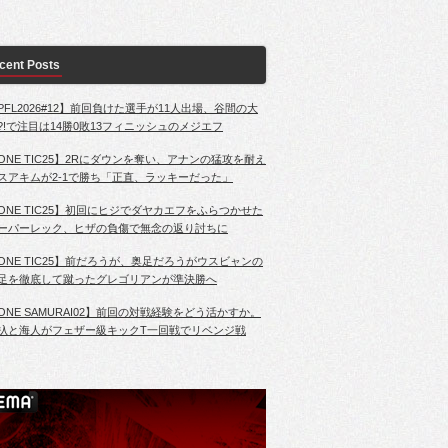
cent Posts
PFL2026#12】前回負けた選手が11人出場、谷間の大
?!で注目は14勝0敗13フィニッシュのメジエフ
ONE TIC25】2Rにダウンを奪い、アナンの猛攻を耐え
スアキムが2-1で勝ち「正直、ラッキーだった」
ONE TIC25】初回にヒジでダヤカエフをふらつかせた
ーパーレック、ヒザの負傷で無念の返り討ちに
ONE TIC25】前だろうが、奥足だろうがウスビャンの
足を徹底して蹴ったグレゴリアンが準決勝へ
ONE SAMURAI02】前回の対戦経験をどう活かすか。
杁と海人がフェザー級キックT一回戦でリベンジ戦