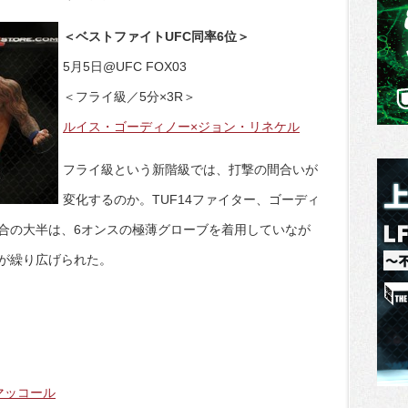
＜ベストファイトUFC同率6位＞
5月5日@UFC FOX03
＜フライ級／5分×3R＞
ルイス・ゴーディノー×ジョン・リネケル
フライ級という新階級では、打撃の間合いが
変化するのか。TUF14ファイター、ゴーディ
合の大半は、6オンスの極薄グローブを着用していなが
が繰り広げられた。
マッコール