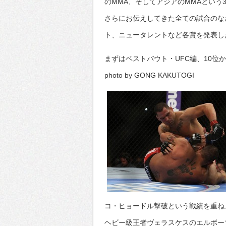
のMMA、そしてアジアのMMAとい
さらにお伝えしてきた全ての試合のな
ト、ニュータレントなど各賞を発表し
まずはベストバウト・UFC編、10位
photo by GONG KAKUTOGI
コ・ヒョードル撃破という戦績を重ね
ヘビー級王者ヴェラスケスのエルボー