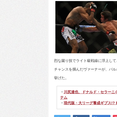
烈な蹴り技でライト級戦線に浮上して
チャンスを掴んだヴァーナーが、バル
挙げた。
・
川尻達也、ドナルド・セラーニ
テム
・
現代版・大リーグ養成ギブス!?