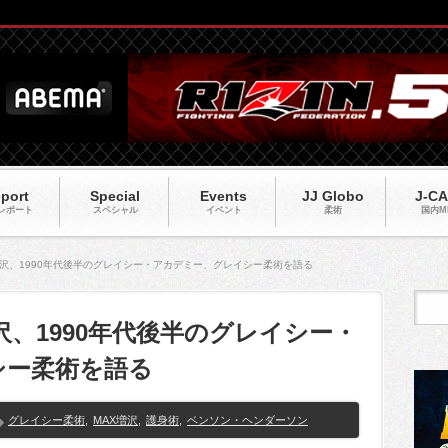
port
Special
Events
JJ Globo
J-C
レポート
スペシャル
イベント
柔術
国内M
MAX増沢、1990年代後半のグレイシー・アカデミー、グレイシー柔術を語る
AX増沢、1990年代後半のグレイシー・
シー柔術を語る
グレイシー柔術
,
MAX増沢
,
護身術
,
ベンソン・ヘンダーソン