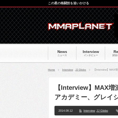
この星の格闘技を追いかける
News
Interview
Re
ニュース
インタビュー
試合
Home
Interview
,
JJ Globo
【Interview】
【Interview】M
アカデミー、グレイ
2014.08.12
Interview
JJ Globo