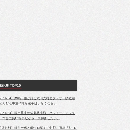
気記事 TOP10
RIZIN54】摩嶋一整が語る武田光司とフェザー級戦線
どんどん中途半端な選手はいなくなる」
RIZIN54】捲土重来の佐藤将光戦、パッチー・ミック
「本当に良い相手だから、失神させたい」
RIZIN54】細川一颯と69キロ契約で対戦、直樹「3キロ