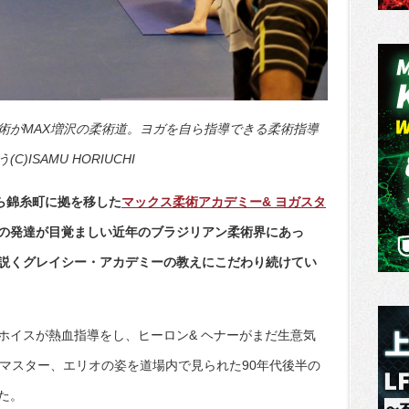
術がMAX増沢の柔術道。ヨガを自ら指導できる柔術指導
ISAMU HORIUCHI
ら錦糸町に拠を移した
マックス柔術アカデミー& ヨガスタ
技術の発達が目覚ましい近年のブラジリアン柔術界にあっ
説くグレイシー・アカデミーの教えにこだわり続けてい
ホイスが熱血指導をし、ヒーロン& ヘナーがまだ生意気
ドマスター、エリオの姿を道場内で見られた90年代後半の
た。