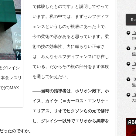
で体験したものです』と説明してやって
います。私の中では、まずセルフディフ
Re
ェンスというものが根底にあった上で、
【
今の柔術の形があると思っています。柔
野
術の技の効率性、力に頼らない正確さ
【
程
は、みんなセルフディフェンスに存在し
【
ている。だからその根の部分をまず体験
るグレイシ
ブ
を通して伝えたい」
日本食レスリ
【
B
C)MAX
――当時の指導者は、ホリオン殿下、ホ
【
大
イス、カイケ（＝カーロス・エンリケ・
エリアス。リオでヒクソンらの元で修行
し、グレイシー以外でエリオから黒帯を
だったのですか。