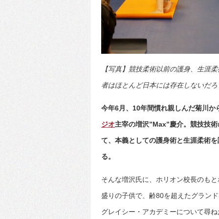
【写真】競技柔術以前の護身、生涯柔
者はほとんど日本には存在しないだろう(C)
今年6月、10年間慣れ親しんだ菊川か
ジオ
主宰の増沢”Max”慶介。競技
て、本義としての護身術と生涯柔術を
る。
そんな増沢氏に、ホリオン校長のもと
盛りの子供で、齢80を超えたグラン
グレイシー・アカデミーについて尋ね