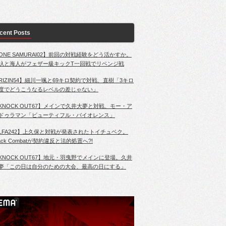
cent Posts
ONE SAMURAI02】前回の対戦経験をどう活かすか。
杁と海人がフェザー級キックT一回戦でリベンジ戦
RIZIN54】細川一颯と69キロ契約で対戦、直樹「3キロ
度でどうこうなるレベルの差じゃない」
KNOCK OUT67】メインで久井大夢と対戦、モー・ア
ドゥラマン「ビューティフル・バイオレンス」
LFA242】上久保と対戦が発表されたトイチュベク。
lack Combatが契約違反と法的処置へ?!
KNOCK OUT67】地元・羽曳野でメインに登場。久井
夢「この日は自分のための大会、最高の日にする」