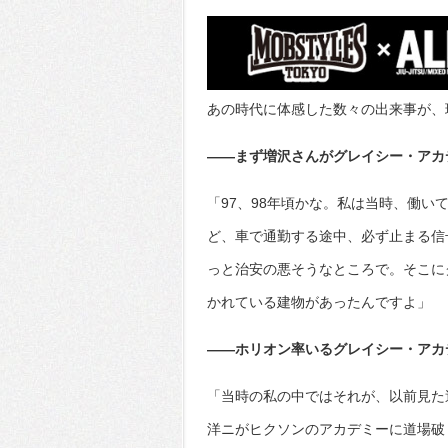
あの時代に体感した数々の出来事が、
――まず増沢さんがグレイシー・アカ
「97、98年頃かな。私は当時、働
ど、車で通勤する途中、必ず止まる信
っと治安の悪そうなところで。そこにグリーン
かれている建物があったんですよ」
――ホリオン率いるグレイシー・アカ
「当時の私の中ではそれが、以前見た
洋ニがヒクソンのアカデミーに道場破