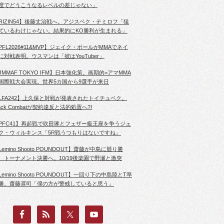
度でどうこうなるレベルの差じゃない」
RIZIN54】後藤丈治戦へ。アジスベク・テミロフ「狙
ているわけじゃない。結果的にKO勝利が生まれる」
PFL2026#11&MVP】ジェイク・ポールがMMAでネイ
に対戦表明。ウスマンは「彼はYouTuber」
JMMAF TOKYO IFM】日本強化策。画期的=アマMMA
国際戦大会実現。世界5カ国から9選手が来日
LFA242】上久保と対戦が発表されたトイチュベク。
lack Combatが契約違反と法的処置へ?!
PFC41】再起戦で吹田琢とフェザー級王座を争うジェ
ク・ウィルキンス「5R戦うつもりはないですね」
Lemino Shooto POUNDOUT】齋藤が中島に競り勝
、トーナメント決勝へ。10/19後楽園で野瀬と激突
Lemino Shooto POUNDOUT】一回り下の中島陸とT準
勝。齋藤奨司「僕の方が警戒していると思う」