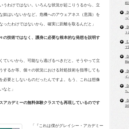
程
いうわけではない。いろんな状況が起こりうるから、立
【
な奴はいないかなど。危機へのアウェアネス（意識）を
っ
なったわけではないから、確実に距離を取るんだと」
【
ト
々の技術ではなく、護身に必要な根本的な発想を説明す
【
で
【
くていいから、可能なら逃げるべきだと。そうやって立
B
うするか等、個々の状況における対処技術を指導しても
【
イ
を必要としないものだったんですよ。もう、これは想像
【
いなと」
ち
【
スアカデミーの無料体験クラスでも再現しているのです
決
「『これは僕がグレイシー・アカデミー