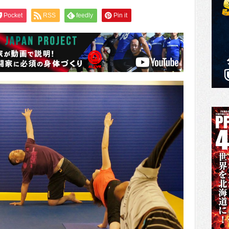
Pocket
RSS
feedly
Pin it