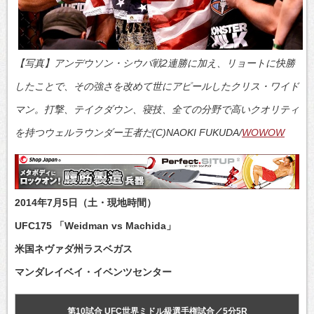
【写真】アンデウソン・シウバ戦2連勝に加え、リョートに快勝
したことで、その強さを改めて世にアピールしたクリス・ワイド
マン。打撃、テイクダウン、寝技、全ての分野で高いクオリティ
を持つウェルラウンダー王者だ(C)NAOKI FUKUDA/
WOWOW
2014年7月5日（土・現地時間）
UFC175 「Weidman vs Machida」
米国ネヴァダ州ラスベガス
マンダレイベイ・イベンツセンター
第10試合 UFC世界ミドル級選手権試合／5分5R