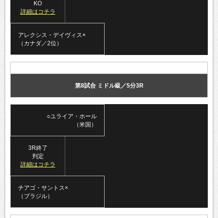
KO
詳細はコチラ
アレクシス・デイヴィス×
（カナダ／2位）
第8試合 ミドル級／5分3R
○ユライア・ホール
（米国）
3R終了
判定
詳細はコチラ
チアゴ・サントス×
（ブラジル）