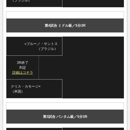
（ブラジル）
第4試合 ミドル級／5分3R
○ブルーノ・サントス
（ブラジル）
3R終了
判定
詳細はコチラ
クリス・カモージ×
（米国）
第3試合 バンタム級／5分3R