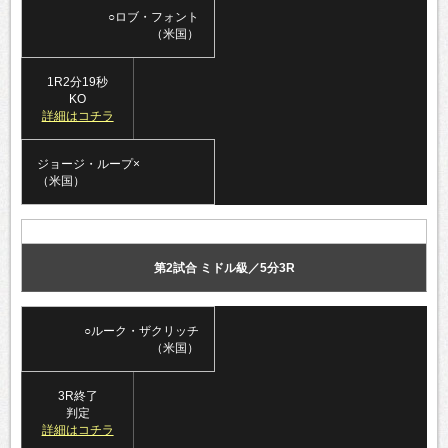
○ロブ・フォント
（米国）
1R2分19秒
KO
詳細はコチラ
ジョージ・ループ×
（米国）
第2試合 ミドル級／5分3R
○ルーク・ザクリッチ
（米国）
3R終了
判定
詳細はコチラ