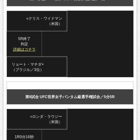
○クリス・ワイドマン
（米国）
5R終了
判定
詳細はコチラ
リョート・マチダ×
（ブラジル／3位）
第9試合 UFC世界女子バンタム級選手権試合／5分5R
○ロンダ・ラウジー
（米国）
1R0分16秒