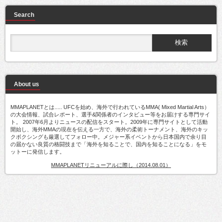
Search
About us
MMAPLANETとは..... UFCを始め、海外で行われているMMA( Mixed Martial Arts）
の大会情報、試合レポート、選手&関係者のインタビュー等をお届けする専門サイ
ト。 2007年6月よりニュースの配信をスタート。2009年に専門サイトとして活動
開始し、海外MMAの現在を伝える一方で、海外の柔術トーナメント、海外のキッ
クボクシングも厳選してフォロー中。メジャー系イベントから日本国内で余り目
の届かない良質の格闘技まで「海外を知ることで、国内を知ることになる」をモ
ットーに発信します。
MMAPLANETリニューアルに際し（2014.08.01）