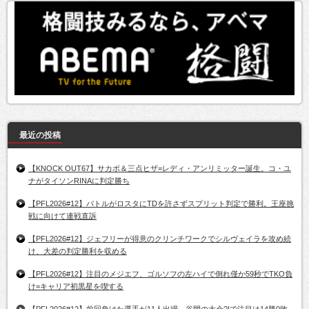
最近の投稿
【KNOCK OUT67】サカボ＆三点ヒザ=レディ・アンリミッター誕生。コ・ユ
ナがタイソンRINAに判定勝ち
【PFL2026#12】バトルがロスタにTDを許さずスプリット判定で勝利。王座挑
戦に向けて連戦直訴
【PFL2026#12】ジェフリーが得意のクリンチワークでシルヴェイラを攻め続
け、大差の判定勝利を収める
【PFL2026#12】注目のメジエフ、ゴルソフの左ハイで倒れ僅か59秒でTKO負
け=キャリア初黒星を喫する
【PFL2026#12】前回負けた選手が11人出場、谷間の大会?!で注目は14勝0敗