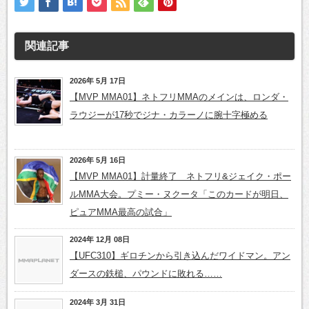
関連記事
2026年 5月 17日
【MVP MMA01】ネトフリMMAのメインは、ロンダ・
ラウジーが17秒でジナ・カラーノに腕十字極める
2026年 5月 16日
【MVP MMA01】計量終了 ネトフリ&ジェイク・ポー
ルMMA大会。プミー・ヌクータ「このカードが明日、
ピュアMMA最高の試合」
2024年 12月 08日
【UFC310】ギロチンから引き込んだワイドマン。アン
ダースの鉄槌、パウンドに敗れる……
2024年 3月 31日