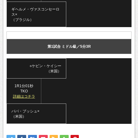
ギヘルメ・ヴァスコンセーロ
ス×
（ブラジル）
第1試合 ミドル級／5分3R
○ケビン・ケイシー
（米国）
1R1分01秒
TKO
詳細はコチラ
ババ・ブッシュ×
（米国）