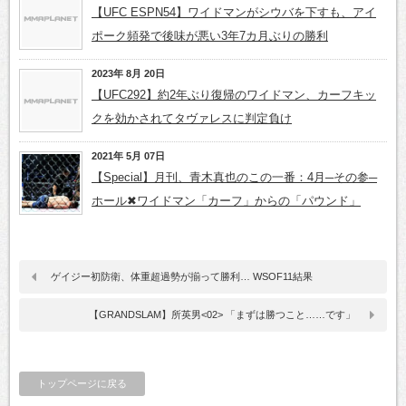
【UFC ESPN54】ワイドマンがシウバを下すも、アイ
ポーク頻発で後味が悪い3年7カ月ぶりの勝利
2023年 8月 20日
【UFC292】約2年ぶり復帰のワイドマン、カーフキッ
クを効かされてタヴァレスに判定負け
2021年 5月 07日
【Special】月刊、青木真也のこの一番：4月─その参─
ホール✖ワイドマン「カーフ」からの「パウンド」
ゲイジー初防衛、体重超過勢が揃って勝利… WSOF11結果
【GRANDSLAM】所英男<02> 「まずは勝つこと……です」
トップページに戻る