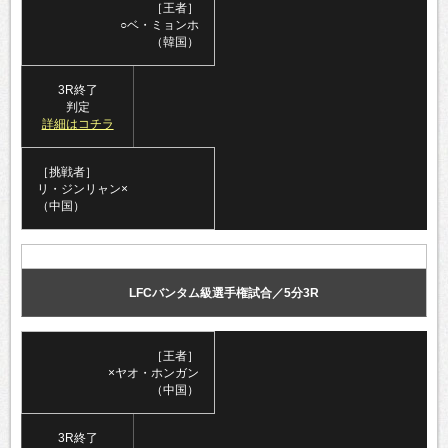
［王者］
○ベ・ミョンホ
（韓国）
3R終了
判定
詳細はコチラ
［挑戦者］
リ・ジンリャン×
（中国）
LFCバンタム級選手権試合／5分3R
［王者］
×ヤオ・ホンガン
（中国）
3R終了