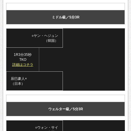
ミドル級／5分3R
○ヤン・ヘジュン
（韓国）
1R3分35秒
TKO
詳細はコチラ
辰巳豪人×
（日本）
ウェルター級／5分3R
○ウォン・サイ