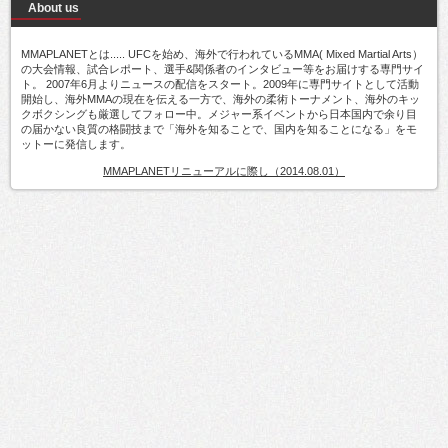
About us
MMAPLANETとは..... UFCを始め、海外で行われているMMA( Mixed Martial Arts）
の大会情報、試合レポート、選手&関係者のインタビュー等をお届けする専門サイ
ト。 2007年6月よりニュースの配信をスタート。2009年に専門サイトとして活動
開始し、海外MMAの現在を伝える一方で、海外の柔術トーナメント、海外のキッ
クボクシングも厳選してフォロー中。メジャー系イベントから日本国内で余り目
の届かない良質の格闘技まで「海外を知ることで、国内を知ることになる」をモ
ットーに発信します。
MMAPLANETリニューアルに際し（2014.08.01）