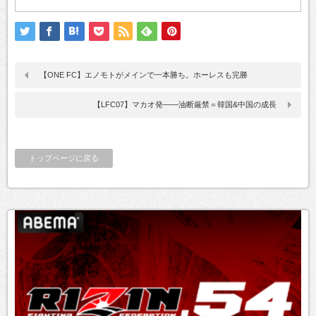
【ONE FC】エノモトがメインで一本勝ち。ホーレスも完勝
【LFC07】マカオ発――油断厳禁＝韓国&中国の成長
トップページに戻る