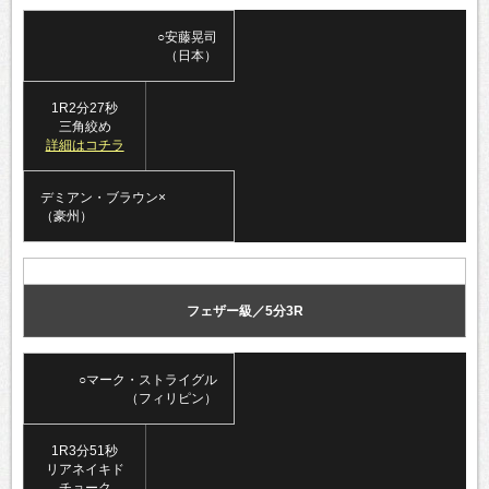
○安藤晃司
（日本）
1R2分27秒
三角絞め
詳細はコチラ
デミアン・ブラウン×
（豪州）
フェザー級／5分3R
○マーク・ストライグル
（フィリピン）
1R3分51秒
リアネイキド
チョーク