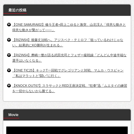
最近の投稿
【ONE SAMURAI02】修斗王者=田上こゆると激突、山北渓人「得意な動きと
得意な動きが繋がって――」
【RIZIN54】後藤丈治戦へ。アジスベク・テミロフ「狙っているわけじゃな
い。結果的にKO勝利が生まれる」
【RIZIN54】摩嶋一整が語る武田光司とフェザー級戦線「どんどん中途半端な
選手はいなくなる」
【ONE TIC25】キックT一回戦でグレゴリアンと対戦、マムカ・ウスビャン
「私はマラットと“闘い”に行く」
【KNOCK OUT67】スラサックとRED王座決定戦、“狂拳”迅「ムエタイの練習
を一切やらないから勝てる」
Movie