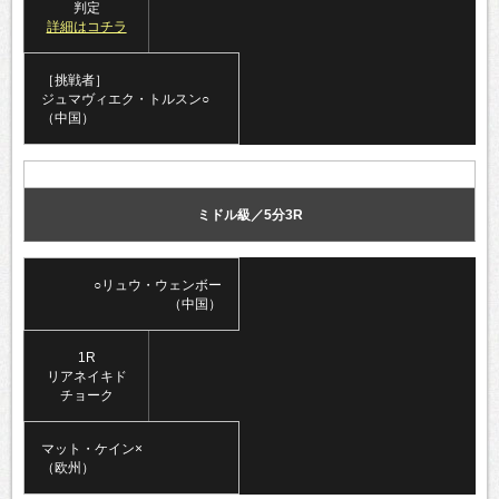
判定
詳細はコチラ
［挑戦者］
ジュマヴィエク・トルスン○
（中国）
ミドル級／5分3R
○リュウ・ウェンボー
（中国）
1R
リアネイキド
チョーク
マット・ケイン×
（欧州）