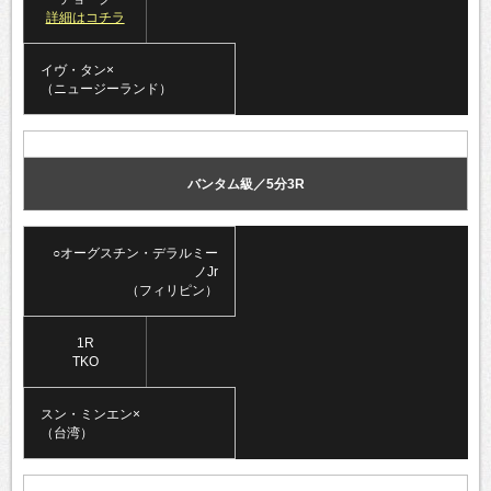
詳細はコチラ
イヴ・タン×
（ニュージーランド）
バンタム級／5分3R
○オーグスチン・デラルミー
ノJr
（フィリピン）
1R
TKO
スン・ミンエン×
（台湾）