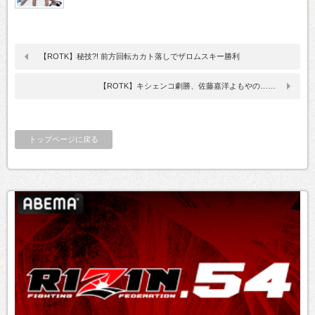
【ROTK】秘技?! 前方回転カカト落しでザロムスキー勝利
【ROTK】キシェンコ劇勝、佐藤嘉洋よもやの……
トップページに戻る