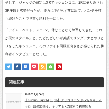
そして、ジャッジの裁定は3-0でキシェンコに。2Rに盛り返され
3R序盤も劣勢だったが、後ろに下がらず前に出て、パンチを打
ち続けたことで見事な勝利を手にした。
「アイム・ベスト、メェ~ン。休むことなく練習してきた。これ
が僕のスタイル」と、たどたどしいが英語でリングアナとやりと
りをしたキシェンコ、そのファイト同様直向きさが感じられた勝
利者インタビューとなった。
関連記事
2015年 2月 06日
【Kunlun Fight14,15,16】グリゴリアンぶっちぎり、70
キロT四強出揃う。キリアもKO勝利で初陣飾る