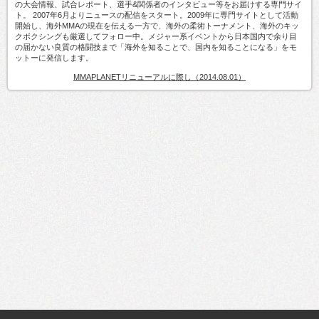
の大会情報、試合レポート、選手&関係者のインタビュー等をお届けする専門サイ
ト。 2007年6月よりニュースの配信をスタート。2009年に専門サイトとして活動
開始し、海外MMAの現在を伝える一方で、海外の柔術トーナメント、海外のキッ
クボクシングも厳選してフォロー中。メジャー系イベントから日本国内で余り目
の届かない良質の格闘技まで「海外を知ることで、国内を知ることになる」をモ
ットーに発信します。
MMAPLANETリニューアルに際し（2014.08.01）