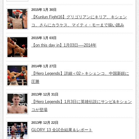
2015年 1月 30日
【Kunlun Fight16】グリゴリアンにキリア、キシェン
コ、さらにカラケス、マイティ・モーまで揃い踏み
2015年 1月 03日
【on this day in】1月03日──2014年
2014年 1月 27日
【Hero Legends】詳細＜02＞キシェンコ、中国新鋭に
圧勝
2013年 12月 31日
【Hero Legends】1月3日に英雄伝説にサンビ&キシェン
コが登場
2013年 12月 22日
GLORY 13 全試合結果＆レポート