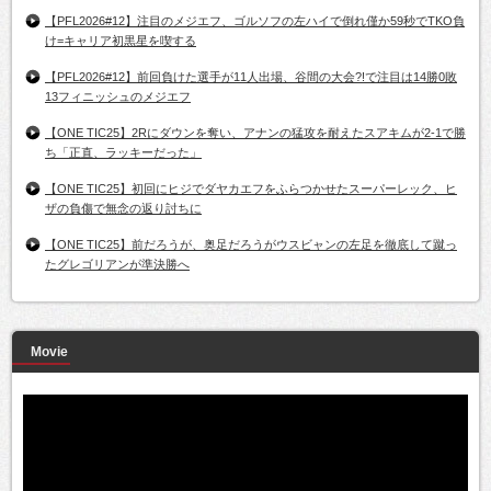
【PFL2026#12】注目のメジエフ、ゴルソフの左ハイで倒れ僅か59秒でTKO負
け=キャリア初黒星を喫する
【PFL2026#12】前回負けた選手が11人出場、谷間の大会?!で注目は14勝0敗
13フィニッシュのメジエフ
【ONE TIC25】2Rにダウンを奪い、アナンの猛攻を耐えたスアキムが2-1で勝
ち「正直、ラッキーだった」
【ONE TIC25】初回にヒジでダヤカエフをふらつかせたスーパーレック、ヒ
ザの負傷で無念の返り討ちに
【ONE TIC25】前だろうが、奥足だろうがウスビャンの左足を徹底して蹴っ
たグレゴリアンが準決勝へ
Movie