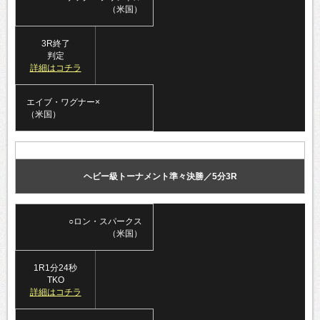
（米国）
3R終了
判定
詳細はコチラ
エイブ・ワグナー×
（米国）
ヘビー級トーナメント準々決勝／5分3R
○ロン・スパークス
（米国）
1R1分24秒
TKO
詳細はコチラ