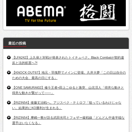
最近の投稿
【LFA242】上久保と対戦が発表されたトイチュベク。Black Combatが契約違
反と法的処置へ?!
【KNOCK OUT67】地元・羽曳野でメインに登場。久井大夢「この日は自分の
ための大会、最高の日にする」
【ONE SAMURAI02】修斗王者=田上こゆると激突、山北渓人「得意な動きと
得意な動きが繋がって――」
【RIZIN54】後藤丈治戦へ。アジスベク・テミロフ「狙っているわけじゃな
い。結果的にKO勝利が生まれる」
【RIZIN54】摩嶋一整が語る武田光司とフェザー級戦線「どんどん中途半端な
選手はいなくなる」