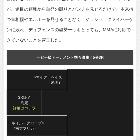
が、遠目の距離から単発の蹴りとパンチを見せるだけで、本来持
つ首相撲やエルボーを見せることなく、ジョシュ・クァイハーゲ
ンに敗れ、ディフェンスの姿勢一つをとっても、MMAに対応で
きていないことを露呈した。
ヘビー級トーナメント準々決勝／5分3R
○マイク・ヘイズ
（米国）
3R終了
判定
詳細はコチラ
ネイル・グローブ×
（南アフリカ）