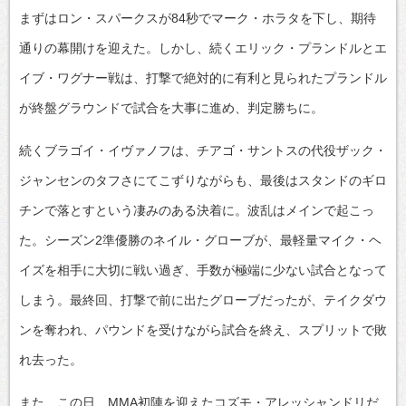
まずはロン・スパークスが84秒でマーク・ホラタを下し、期待
通りの幕開けを迎えた。しかし、続くエリック・プランドルとエ
イブ・ワグナー戦は、打撃で絶対的に有利と見られたプランドル
が終盤グラウンドで試合を大事に進め、判定勝ちに。
続くブラゴイ・イヴァノフは、チアゴ・サントスの代役ザック・
ジャンセンのタフさにてこずりながらも、最後はスタンドのギロ
チンで落とすという凄みのある決着に。波乱はメインで起こっ
た。シーズン2準優勝のネイル・グローブが、最軽量マイク・ヘ
イズを相手に大切に戦い過ぎ、手数が極端に少ない試合となって
しまう。最終回、打撃で前に出たグローブだったが、テイクダウ
ンを奪われ、パウンドを受けながら試合を終え、スプリットで敗
れ去った。
また、この日、MMA初陣を迎えたコズモ・アレッシャンドリだ