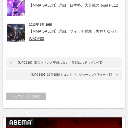
【MMA SALON】詳細 日本勢、大苦戦のRoad FC12
2013年 6月 19日
【MMA SALON】詳細、フィッチ秒殺→失神となった
WSOF03
【UFC136】毒舌ソネンと英雄スタン、注目はステッピング!?
【UFC140】12月10日トロントで、ジョーンズ×リョート戦
トップページに戻る