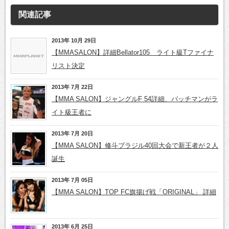
関連記事
2013年 10月 29日
【MMASALON】詳細Bellator105 ライト級Tファイナ
リスト決定
2013年 7月 22日
【MMA SALON】ジャングルF 54詳細、バッチマンがラ
イト級王者に
2013年 7月 20日
【MMA SALON】修斗ブラジル40回大会で新王者が２人
誕生
2013年 7月 05日
【MMA SALON】TOP FC旗揚げ戦「ORIGINAL」 詳細
2013年 6月 25日