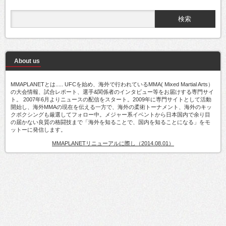
About us
MMAPLANETとは..... UFCを始め、海外で行われているMMA( Mixed Martial Arts）
の大会情報、試合レポート、選手&関係者のインタビュー等をお届けする専門サイ
ト。 2007年6月よりニュースの配信をスタート。2009年に専門サイトとして活動
開始し、海外MMAの現在を伝える一方で、海外の柔術トーナメント、海外のキッ
クボクシングも厳選してフォロー中。メジャー系イベントから日本国内で余り目
の届かない良質の格闘技まで「海外を知ることで、国内を知ることになる」をモ
ットーに発信します。
MMAPLANETリニューアルに際し（2014.08.01）