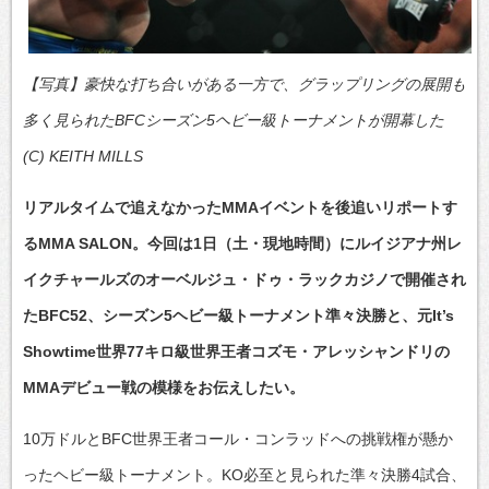
【写真】豪快な打ち合いがある一方で、グラップリングの展開も
多く見られたBFCシーズン5ヘビー級トーナメントが開幕した
(C) KEITH MILLS
リアルタイムで追えなかったMMAイベントを後追いリポートす
るMMA SALON。今回は1日（土・現地時間）にルイジアナ州レ
イクチャールズのオーベルジュ・ドゥ・ラックカジノで開催され
たBFC52、シーズン5ヘビー級トーナメント準々決勝と、元It’s
Showtime世界77キロ級世界王者コズモ・アレッシャンドリの
MMAデビュー戦の模様をお伝えしたい。
10万ドルとBFC世界王者コール・コンラッドへの挑戦権が懸か
ったヘビー級トーナメント。KO必至と見られた準々決勝4試合、