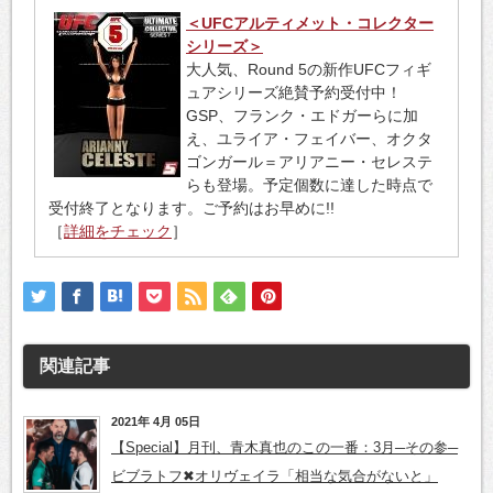
＜UFCアルティメット・コレクター
シリーズ＞
大人気、Round 5の新作UFCフィギ
ュアシリーズ絶賛予約受付中！
GSP、フランク・エドガーらに加
え、ユライア・フェイバー、オクタ
ゴンガール＝アリアニー・セレステ
らも登場。予定個数に達した時点で
受付終了となります。ご予約はお早めに!!
［
詳細をチェック
］
関連記事
2021年 4月 05日
【Special】月刊、青木真也のこの一番：3月─その参─
ビブラトフ✖オリヴェイラ「相当な気合がないと」