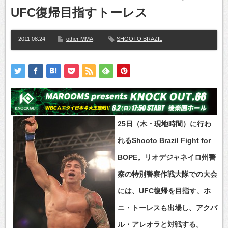
UFC復帰目指すトーレス
2011.08.24
other MMA
SHOOTO BRAZIL
25日（木・現地時間）に行わ
れるShooto Brazil Fight for
BOPE。リオデジャネイロ州警
察の特別警察作戦大隊での大会
には、UFC復帰を目指す、ホ
ニ・トーレスも出場し、アクバ
ル・アレオラと対戦する。