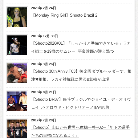
2020年 2月 24日
【Monday Ring Girl】Shooto Brazil 2
2019年 12月 30日
【Shooto2020#01】「しっかりと準備できている」ラカ
イ戦士を19歳のサムレー=平良達郎が迎え撃つ
2019年 3月 26日
【Shooto 30th Anniv.T03】後楽園ダブルヘッダーで、根
津✖祖根。ラカイ対抗戦に黒沢&箕輪が出場
2018年 8月 21日
【Shooto BR87】修斗ブラジルでジョイユ・デ・オリヴ
ェイラ×アロウド・ビクトリアーノIIが実現!!
2017年 7月 28日
【Shooto】山口から世界へ摩嶋一整─02─「年下の選手
たちの目標になれるよう」