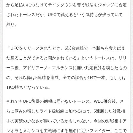
から足払いにつなげてテイクダウンを奪う戦法をジャッジに否定
されたトーレスだが、UFCで戦えるという気持ちが残っていて
然り。
「UFCをリリースされたとき、5試合連続で一本勝ちを奪えばま
た戻ることができると聞かされている」というトーレスは、リリ
ース後、アドリアーノ・マルチンスに痛い判定負けを喫したもの
の、それ以降は5連勝を達成、全ての試合が1Rで一本、もしくは
TKO勝ちとなっている。
それでもUFC復帰の朗報は届かないトーレス。WEC併合後、さ
らに厚みの増したライト級戦線に加わるには、5連勝した対戦相
手の実績の少なさが響いているかもしれない。今回の対戦相手ア
レオラもメキシコを主戦場にする無名に近いファイター。ここで