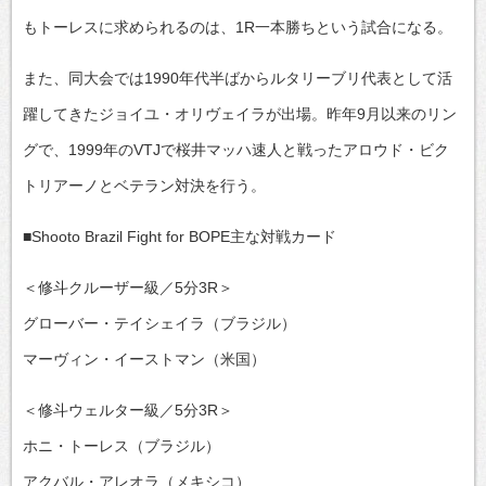
もトーレスに求められるのは、1R一本勝ちという試合になる。
また、同大会では1990年代半ばからルタリーブリ代表として活
躍してきたジョイユ・オリヴェイラが出場。昨年9月以来のリン
グで、1999年のVTJで桜井マッハ速人と戦ったアロウド・ビク
トリアーノとベテラン対決を行う。
■Shooto Brazil Fight for BOPE主な対戦カード
＜修斗クルーザー級／5分3R＞
グローバー・テイシェイラ（ブラジル）
マーヴィン・イーストマン（米国）
＜修斗ウェルター級／5分3R＞
ホニ・トーレス（ブラジル）
アクバル・アレオラ（メキシコ）