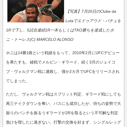
【写真】7月20日のClube da
Lutaでエドゥアウド・パチュを
1Rで下し、5試合連続1R一本もしくはTKO勝ちを達成したホ
ニ・トーレス(C) MARCELO ALONSO
ホニは14勝1敗という戦績をもって、2010年2月にUFCデビュー
を果たすも、緒戦でメルビン・ギラード、続く3月のジェイコ
ブ・ヴォルクマン戦に連敗し、僅か2カ月でUFCをリリースされ
てしまった。
ただし、ヴォルクマン戦はスプリット判定、ギラード戦にしても
再三テイクダウンを奪い、パスにも成功したが、待ちの姿勢で大
振りのパンチを振るうギラードが2Rを取るという不可解な判定
負けを喫したに過ぎない。打撃の交換を好まず、シングルレッグ