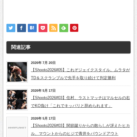
関連記事
2026年 7月 20日
【Shooto2026#05】これぞジェイクスタイル。ムラタが
TD＆スクランブルで先手を取り続けて判定勝利
2026年 5月 17日
【Shooto2026#03】住村、ラストマッチはマルセルの右
でKO負け「これでキッパリと辞められます」
2026年 5月 17日
【Shooto2026#03】関節蹴りからの散らしが冴えたヒカ
ル、マウントからのヒジで青井をパウンドアウト