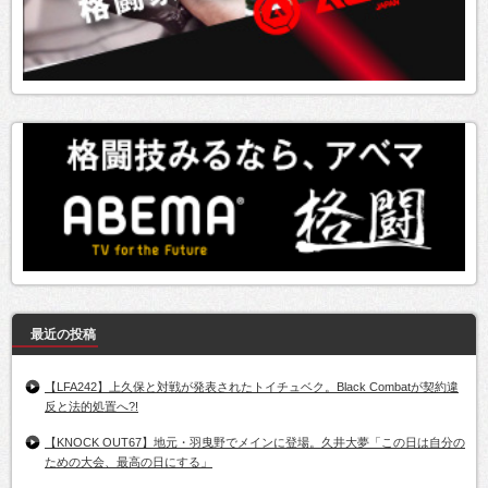
最近の投稿
【LFA242】上久保と対戦が発表されたトイチュベク。Black Combatが契約違
反と法的処置へ?!
【KNOCK OUT67】地元・羽曳野でメインに登場。久井大夢「この日は自分の
ための大会、最高の日にする」