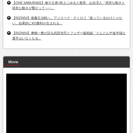
【ONE SAMURAI02】修斗王者=田上こゆると激突、山北渓人「得意な動きと
得意な動きが繋がって――」
【RIZIN54】後藤丈治戦へ。アジスベク・テミロフ「狙っているわけじゃな
い。結果的にKO勝利が生まれる」
【RIZIN54】摩嶋一整が語る武田光司とフェザー級戦線「どんどん中途半端な
選手はいなくなる」
Movie