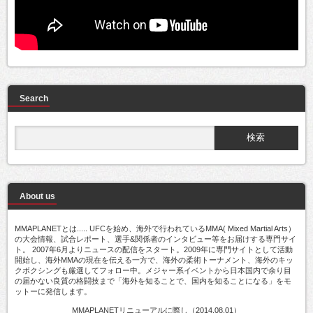
Search
About us
MMAPLANETとは..... UFCを始め、海外で行われているMMA( Mixed Martial Arts）
の大会情報、試合レポート、選手&関係者のインタビュー等をお届けする専門サイ
ト。 2007年6月よりニュースの配信をスタート。2009年に専門サイトとして活動
開始し、海外MMAの現在を伝える一方で、海外の柔術トーナメント、海外のキッ
クボクシングも厳選してフォロー中。メジャー系イベントから日本国内で余り目
の届かない良質の格闘技まで「海外を知ることで、国内を知ることになる」をモ
ットーに発信します。
MMAPLANETリニューアルに際し（2014.08.01）