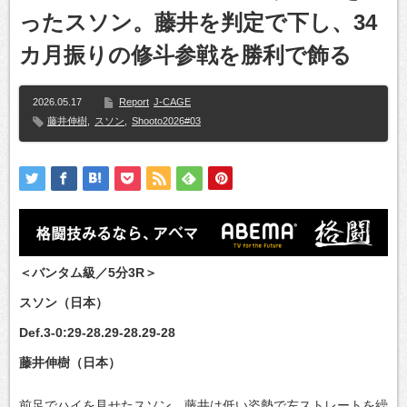
ったスソン。藤井を判定で下し、34
カ月振りの修斗参戦を勝利で飾る
2026.05.17
Report
J-CAGE
藤井伸樹
,
スソン
,
Shooto2026#03
＜バンタム級／5分3R＞
スソン（日本）
Def.3-0:29-28.29-28.29-28
藤井伸樹（日本）
前足でハイを見せたスソン。藤井は低い姿勢で左ストレートを繰