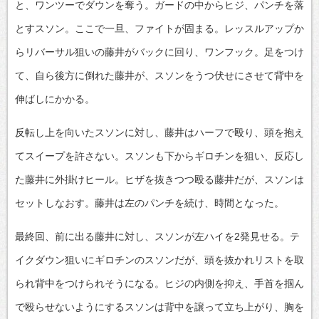
と、ワンツーでダウンを奪う。ガードの中からヒジ、パンチを落
とすスソン。ここで一旦、ファイトが固まる。レッスルアップか
らリバーサル狙いの藤井がバックに回り、ワンフック。足をつけ
て、自ら後方に倒れた藤井が、スソンをうつ伏せにさせて背中を
伸ばしにかかる。
反転し上を向いたスソンに対し、藤井はハーフで殴り、頭を抱え
てスイープを許さない。スソンも下からギロチンを狙い、反応し
た藤井に外掛けヒール。ヒザを抜きつつ殴る藤井だが、スソンは
セットしなおす。藤井は左のパンチを続け、時間となった。
最終回、前に出る藤井に対し、スソンが左ハイを2発見せる。テ
イクダウン狙いにギロチンのスソンだが、頭を抜かれリストを取
られ背中をつけられそうになる。ヒジの内側を抑え、手首を掴ん
で殴らせないようにするスソンは背中を譲って立ち上がり、胸を