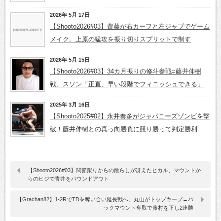
2026年 5月 17日
【Shooto2026#03】齋藤が右カーフと左ジャブでゲーム
メイク。上原の猛攻を振り切りスプリットで制す
2026年 5月 15日
【Shooto2026#03】34カ月振りの修斗参戦=藤井伸樹
戦、スソン「正直、早い段階でフィニッシュできる」
2025年 3月 16日
【Shooto2025#02】永井奏多がジャパニーズゾンビを撃
破！藤井伸樹との真っ向勝負に競り勝って判定勝利
【Shooto2026#03】関節蹴りからの散らしが冴えたヒカル、マウントか
らのヒジで青井をパウンドアウト
【Grachan82】1-2RでTDを奪い合い延長戦へ。丸山がトップキープ→バ
ックマウント奪取で藤村を下し2連勝