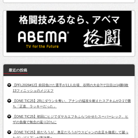
最近の投稿
【PFL2026#12】前回負けた選手が11人出場、谷間の大会?!で注目は14勝0敗
13フィニッシュのメジエフ
【ONE TIC25】2Rにダウンを奪い、アナンの猛攻を耐えたスアキムが2-1で勝
ち「正直、ラッキーだった」
【ONE TIC25】初回にヒジでダヤカエフをふらつかせたスーパーレック、ヒ
ザの負傷で無念の返り討ちに
【ONE TIC25】前だろうが、奥足だろうがウスビャンの左足を徹底して蹴っ
たグレゴリアンが準決勝へ