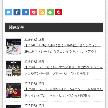
関連記事
2026年 3月 15日
【ROAD FC76】初回に左ミドルを効かせたシウォン、
2Rに左ストレートからフェレイラをパウンドアウト
2025年 6月 28日
【Road FC73】カミル・マゴメドフ、肩固めでナンディ
ンエルデンを一蹴。グローバルT70キロを制す
2025年 6月 28日
【Road FC73】圧倒的なTDゲーム&コントールも疲れた
ドゥイシェフが、キム・ヒョンウから判定勝ち
2025年 6月 28日