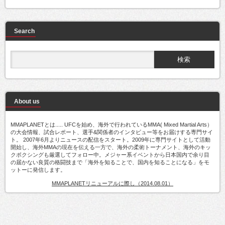
Search
About us
MMAPLANETとは..... UFCを始め、海外で行われているMMA( Mixed Martial Arts）
の大会情報、試合レポート、選手&関係者のインタビュー等をお届けする専門サイ
ト。 2007年6月よりニュースの配信をスタート。2009年に専門サイトとして活動
開始し、海外MMAの現在を伝える一方で、海外の柔術トーナメント、海外のキッ
クボクシングも厳選してフォロー中。メジャー系イベントから日本国内で余り目
の届かない良質の格闘技まで「海外を知ることで、国内を知ることになる」をモ
ットーに発信します。
MMAPLANETリニューアルに際し（2014.08.01）