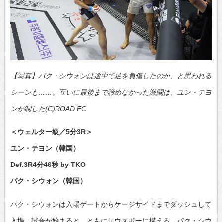
【写真】パク・シウォンは途中で足を負傷したのか、と思われる
シーンも……。互いに最後まで諦めなかった激闘は、ユン・テヨ
ンが制した(C)ROAD FC
＜ウェルター級／5分3R＞
ユン・テヨン（韓国）
Def.3R4分46秒 by TKO
パク・シウォン（韓国）
パク・シウォンは入場ゲートからケージサイドまでダッシュして
入場。試合が始まると、ともにサウスポーに構える。パク・シウ