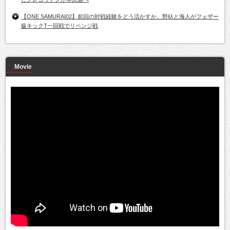
【ONE SAMURAI02】前回の対戦経験をどう活かすか。野杁と海人がフェザー
級キックT一回戦でリベンジ戦
Movie