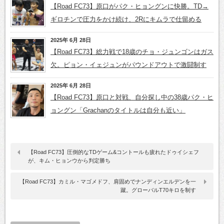
【Road FC73】原口がパク・ヒョングンに快勝。TD→
ギロチンで圧力をかけ続け、2Rにキムラで仕留める
2025年 6月 28日
【Road FC73】総力戦で18歳のチョ・ジュンゴンはガス
欠。ピョン・イェジュンがパウンドアウトで激闘制す
2025年 6月 28日
【Road FC73】原口と対戦、自分探し中の38歳パク・ヒ
ョングン「Grachanのタイトルは自分も近い」
【Road FC73】圧倒的なTDゲーム&コントールも疲れたドゥイシェフ
が、キム・ヒョンウから判定勝ち
【Road FC73】カミル・マゴメドフ、肩固めでナンディンエルデンを一
蹴。グローバルT70キロを制す