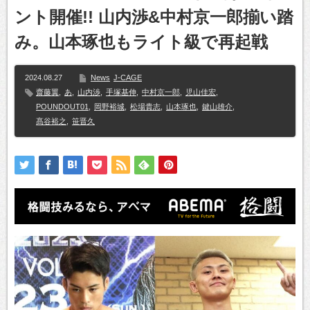
ント開催!! 山内渉&中村京一郎揃い踏
み。山本琢也もライト級で再起戦
2024.08.27
News
J-CAGE
齋藤翼
,
あ
,
山内渉
,
手塚基伸
,
中村京一郎
,
児山佳宏
,
POUNDOUT01
,
岡野裕城
,
松場貴志
,
山本琢也
,
鍵山雄介
,
髙谷裕之
,
笹晋久