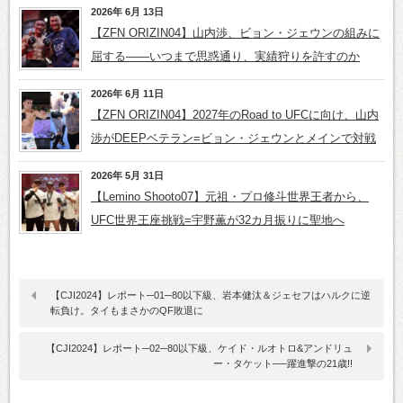
2026年 6月 13日
【ZFN ORIZIN04】山内渉、ビョン・ジェウンの組みに
屈する――いつまで思惑通り、実績狩りを許すのか
2026年 6月 11日
【ZFN ORIZIN04】2027年のRoad to UFCに向け、山内
渉がDEEPベテラン=ビョン・ジェウンとメインで対戦
2026年 5月 31日
【Lemino Shooto07】元祖・プロ修斗世界王者から、
UFC世界王座挑戦=宇野薫が32カ月振りに聖地へ
【CJI2024】レポート─01─80以下級、岩本健汰＆ジェセフはハルクに逆
転負け。タイもまさかのQF敗退に
【CJI2024】レポート─02─80以下級、ケイド・ルオトロ&アンドリュ
ー・タケット──躍進撃の21歳!!