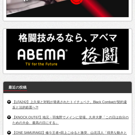
最近の投稿
【LFA242】上久保と対戦が発表されたトイチュベク。Black Combatが契約違
反と法的処置へ?!
【KNOCK OUT67】地元・羽曳野でメインに登場。久井大夢「この日は自分の
ための大会、最高の日にする」
【ONE SAMURAI02】修斗王者=田上こゆると激突、山北渓人「得意な動きと