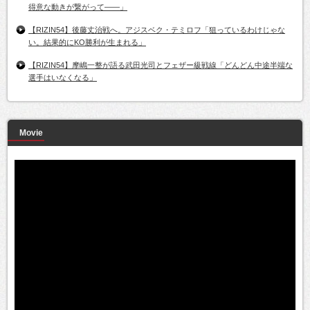
得意な動きが繋がって――」
【RIZIN54】後藤丈治戦へ。アジスベク・テミロフ「狙っているわけじゃな
い。結果的にKO勝利が生まれる」
【RIZIN54】摩嶋一整が語る武田光司とフェザー級戦線「どんどん中途半端な
選手はいなくなる」
Movie