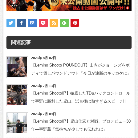
関連記事
2026年 8月 02日
【Lemino Shooto POUNDOUT】山内がジョーンズをボ
ディで倒しパウンドアウト「今日が連勝のキッカケに」
2026年 7月 13日
【Lemino Shooto07】徹底したTD&バックコントロール
で宇野に勝利した児山、試合後は熱すぎるスピーチ!!
2026年 7月 09日
【Lemino Shooto07】児山佳宏と対戦、プロデビュー30
年―宇野薫「気持ちが少しでも伝われば」