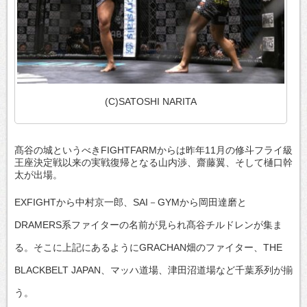
(C)SATOSHI NARITA
髙谷の城というべきFIGHTFARMからは昨年11月の修斗フライ級
王座決定戦以来の実戦復帰となる山内渉、齋藤翼、そして樋口幹
太が出場。
EXFIGHTから中村京一郎、SAI－GYMから岡田達磨と
DRAMERS系ファイターの名前が見られ髙谷チルドレンが集ま
る。そこに上記にあるようにGRACHAN畑のファイター、THE
BLACKBELT JAPAN、マッハ道場、津田沼道場など千葉系列が揃
う。