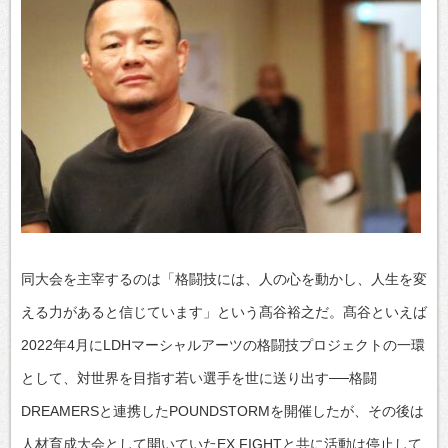
同大会を主宰するのは「格闘技には、人の心を動かし、人生を変
える力があると信じています」という髙谷裕之だ。髙谷といえば
2022年4月にLDHマーシャルアーツの格闘技プロジェクトの一環
として、対世界を目指す若い選手を世に送り出す──格闘
DREAMERSと連携したPOUNDSTORMを開催したが、その後は
人材育成大会として開いていたEX FIGHTと共に活動は停止して