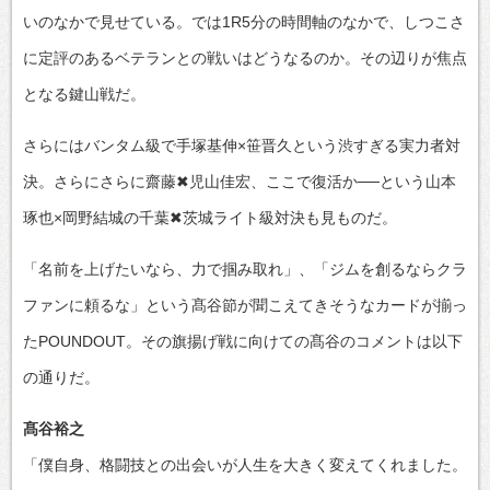
いのなかで見せている。では1R5分の時間軸のなかで、しつこさ
に定評のあるベテランとの戦いはどうなるのか。その辺りが焦点
となる鍵山戦だ。
さらにはバンタム級で手塚基伸×笹晋久という渋すぎる実力者対
決。さらにさらに齋藤✖児山佳宏、ここで復活か──という山本
琢也×岡野結城の千葉✖茨城ライト級対決も見ものだ。
「名前を上げたいなら、力で掴み取れ」、「ジムを創るならクラ
ファンに頼るな」という髙谷節が聞こえてきそうなカードが揃っ
たPOUNDOUT。その旗揚げ戦に向けての髙谷のコメントは以下
の通りだ。
髙谷裕之
「僕自身、格闘技との出会いが人生を大きく変えてくれました。