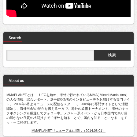
Search
About us
MMAPLANETとは..... UFCを始め、海外で行われているMMA( Mixed Martial Arts）
の大会情報、試合レポート、選手&関係者のインタビュー等をお届けする専門サイ
ト。 2007年6月よりニュースの配信をスタート。2009年に専門サイトとして活動
開始し、海外MMAの現在を伝える一方で、海外の柔術トーナメント、海外のキッ
クボクシングも厳選してフォロー中。メジャー系イベントから日本国内で余り目
の届かない良質の格闘技まで「海外を知ることで、国内を知ることになる」をモ
ットーに発信します。
MMAPLANETリニューアルに際し（2014.08.01）