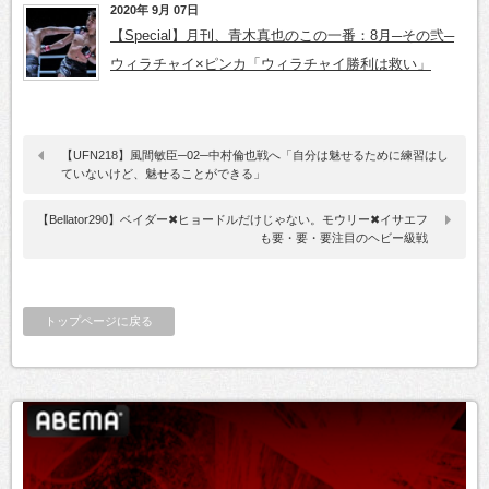
2020年 9月 07日
【Special】月刊、青木真也のこの一番：8月─その弐─
ウィラチャイ×ピンカ「ウィラチャイ勝利は救い」
【UFN218】風間敏臣─02─中村倫也戦へ「自分は魅せるために練習はし
ていないけど、魅せることができる」
【Bellator290】ベイダー✖ヒョードルだけじゃない。モウリー✖イサエフ
も要・要・要注目のヘビー級戦
トップページに戻る