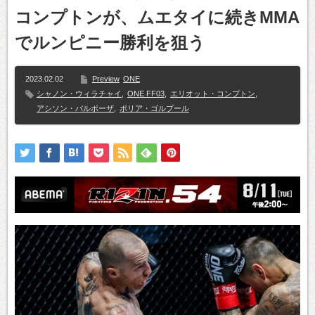
コンプトンが、ムエタイに続きMMA
でルンピニー勝利を狙う
2023.02.02
Preview
ONE
シャノン・ウィラチャイ
,
ONE FF03
,
エリオット・コンプトン
,
アシソン・バルボーザ
,
ポリア・ゴルプール