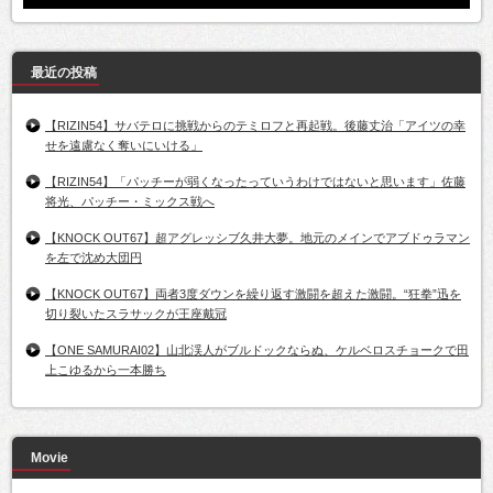
最近の投稿
【RIZIN54】サバテロに挑戦からのテミロフと再起戦。後藤丈治「アイツの幸
せを遠慮なく奪いにいける」
【RIZIN54】「パッチーが弱くなったっていうわけではないと思います」佐藤
将光、パッチー・ミックス戦へ
【KNOCK OUT67】超アグレッシブ久井大夢。地元のメインでアブドゥラマン
を左で沈め大団円
【KNOCK OUT67】両者3度ダウンを繰り返す激闘を超えた激闘。“狂拳”迅を
切り裂いたスラサックが王座戴冠
【ONE SAMURAI02】山北渓人がブルドックならぬ、ケルベロスチョークで田
上こゆるから一本勝ち
Movie