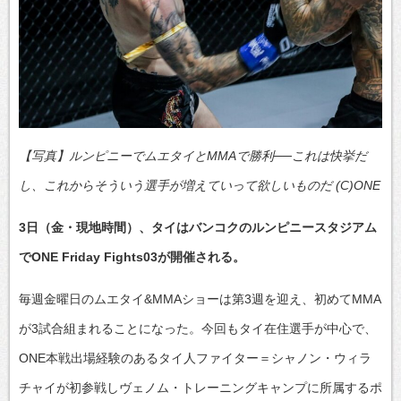
【写真】ルンピニーでムエタイとMMAで勝利──これは快挙だ
し、これからそういう選手が増えていって欲しいものだ (C)ONE
3日（金・現地時間）、タイはバンコクのルンピニースタジアム
でONE Friday Fights03が開催される。
毎週金曜日のムエタイ&MMAショーは第3週を迎え、初めてMMA
が3試合組まれることになった。今回もタイ在住選手が中心で、
ONE本戦出場経験のあるタイ人ファイター＝シャノン・ウィラ
チャイが初参戦しヴェノム・トレーニングキャンプに所属するポ