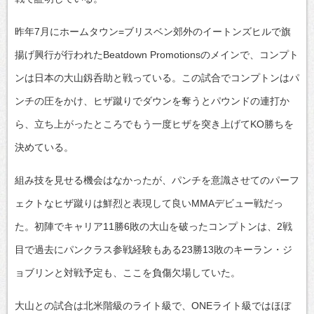
昨年7月にホームタウン=ブリスベン郊外のイートンズヒルで旗
揚げ興行が行われたBeatdown Promotionsのメインで、コンプト
ンは日本の大山釼呑助と戦っている。この試合でコンプトンはパ
ンチの圧をかけ、ヒザ蹴りでダウンを奪うとパウンドの連打か
ら、立ち上がったところでもう一度ヒザを突き上げてKO勝ちを
決めている。
組み技を見せる機会はなかったが、パンチを意識させてのパーフ
ェクトなヒザ蹴りは鮮烈と表現して良いMMAデビュー戦だっ
た。初陣でキャリア11勝6敗の大山を破ったコンプトンは、2戦
目で過去にパンクラス参戦経験もある23勝13敗のキーラン・ジ
ョブリンと対戦予定も、ここを負傷欠場していた。
大山との試合は北米階級のライト級で、ONEライト級ではほぼ