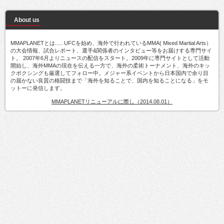
About us
MMAPLANETとは..... UFCを始め、海外で行われているMMA( Mixed Martial Arts）
の大会情報、試合レポート、選手&関係者のインタビュー等をお届けする専門サイ
ト。 2007年6月よりニュースの配信をスタート。2009年に専門サイトとして活動
開始し、海外MMAの現在を伝える一方で、海外の柔術トーナメント、海外のキッ
クボクシングも厳選してフォロー中。メジャー系イベントから日本国内で余り目
の届かない良質の格闘技まで「海外を知ることで、国内を知ることになる」をモ
ットーに発信します。
MMAPLANETリニューアルに際し（2014.08.01）