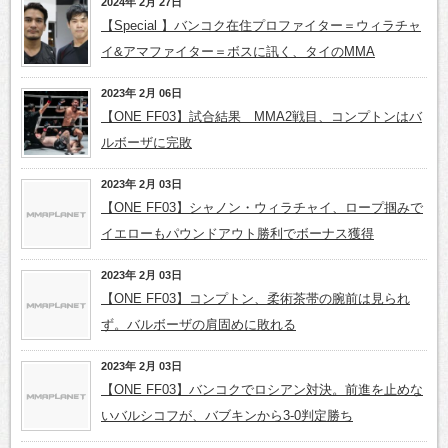
2024年 2月 27日
【Special 】バンコク在住プロファイター＝ウィラチャ
イ&アマファイター＝ボスに訊く、タイのMMA
2023年 2月 06日
【ONE FF03】試合結果 MMA2戦目、コンプトンはバ
ルボーザに完敗
2023年 2月 03日
【ONE FF03】シャノン・ウィラチャイ、ロープ掴みで
イエローもパウンドアウト勝利でボーナス獲得
2023年 2月 03日
【ONE FF03】コンプトン、柔術茶帯の腕前は見られ
ず。バルボーザの肩固めに敗れる
2023年 2月 03日
【ONE FF03】バンコクでロシアン対決。前進を止めな
いバルシコフが、バブキンから3-0判定勝ち