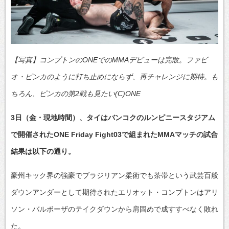
【写真】コンプトンのONEでのMMAデビューは完敗。ファビ
オ・ピンカのように打ち止めにならず、再チャレンジに期待。も
ちろん、ピンカの第2戦も見たい(C)ONE
3日（金・現地時間）、タイはバンコクのルンピニースタジアム
で開催されたONE Friday Fight03で組まれたMMAマッチの試合
結果は以下の通り。
豪州キック界の強豪でブラジリアン柔術でも茶帯という武芸百般
ダウンアンダーとして期待されたエリオット・コンプトンはアリ
ソン・バルボーザのテイクダウンから肩固めで成すすべなく敗れ
た。