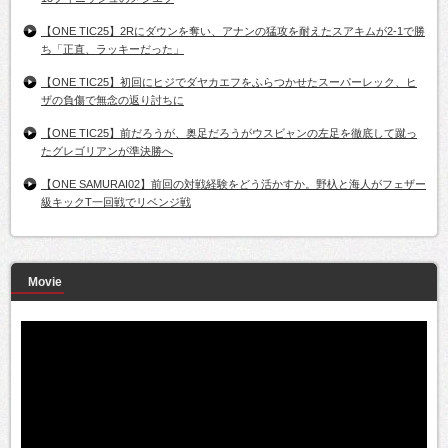
【ONE TIC25】2Rにダウンを奪い、アナンの猛攻を耐えたスアキムが2-1で勝
ち「正直、ラッキーだった」
【ONE TIC25】初回にヒジでダヤカエフをふらつかせたスーパーレック、ヒ
ザの負傷で無念の返り討ちに
【ONE TIC25】前だろうが、奥足だろうがウスビャンの左足を徹底して蹴っ
たグレゴリアンが準決勝へ
【ONE SAMURAI02】前回の対戦経験をどう活かすか。野杁と海人がフェザー
級キックT一回戦でリベンジ戦
Movie