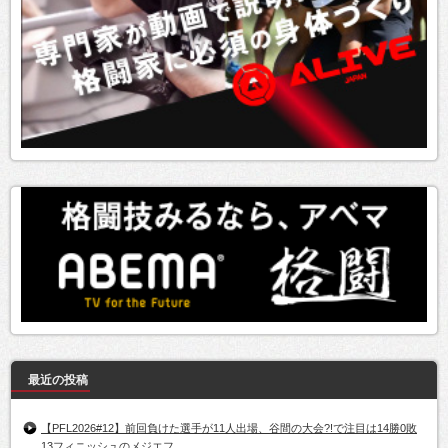
最近の投稿
【PFL2026#12】前回負けた選手が11人出場、谷間の大会?!で注目は14勝0敗
13フィニッシュのメジエフ