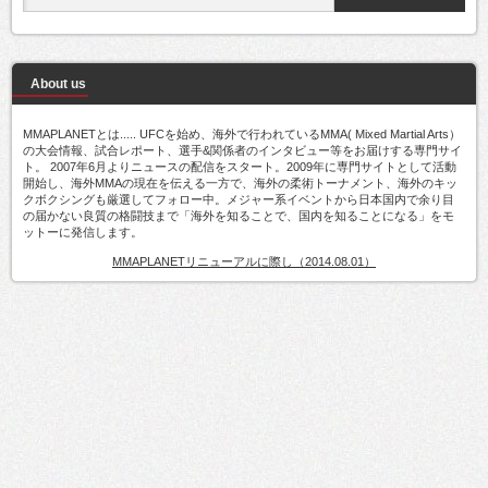
About us
MMAPLANETとは..... UFCを始め、海外で行われているMMA( Mixed Martial Arts）
の大会情報、試合レポート、選手&関係者のインタビュー等をお届けする専門サイ
ト。 2007年6月よりニュースの配信をスタート。2009年に専門サイトとして活動
開始し、海外MMAの現在を伝える一方で、海外の柔術トーナメント、海外のキッ
クボクシングも厳選してフォロー中。メジャー系イベントから日本国内で余り目
の届かない良質の格闘技まで「海外を知ることで、国内を知ることになる」をモ
ットーに発信します。
MMAPLANETリニューアルに際し（2014.08.01）