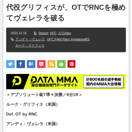
代役グリフィスが、OTでRNCを極め
てヴェレラを破る
2022.12.16
Report
UFC
JJ Globo
アンディ・ヴェレラ
,
UFC Fight Pass Invitational03
,
ルーク・グリフィス
＜アブソリュート級T準々決勝／8分1R＞
ルーク・グリフィス（米国）
Def. OT by RNC
アンディ・ヴェレラ（米国）