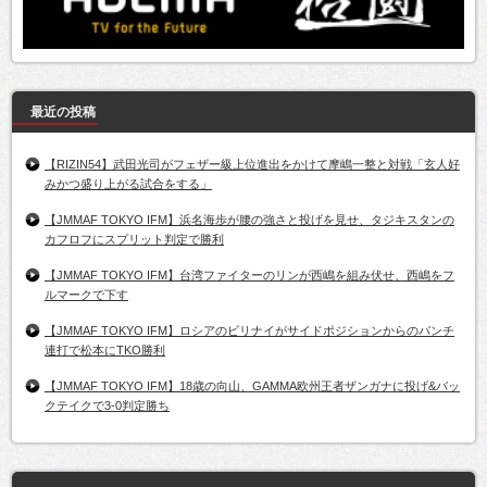
最近の投稿
【RIZIN54】武田光司がフェザー級上位進出をかけて摩嶋一整と対戦「玄人好
みかつ盛り上がる試合をする」
【JMMAF TOKYO IFM】浜名海歩が腰の強さと投げを見せ、タジキスタンの
カフロフにスプリット判定で勝利
【JMMAF TOKYO IFM】台湾ファイターのリンが西嶋を組み伏せ、西嶋をフ
ルマークで下す
【JMMAF TOKYO IFM】ロシアのビリナイがサイドポジションからのパンチ
連打で松本にTKO勝利
【JMMAF TOKYO IFM】18歳の向山、GAMMA欧州王者ザンガナに投げ&バッ
クテイクで3-0判定勝ち