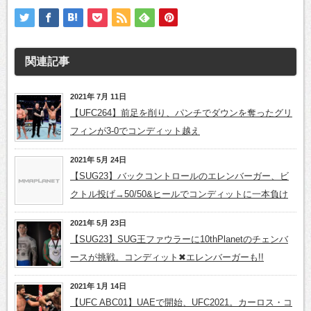
関連記事
2021年 7月 11日
【UFC264】前足を削り、パンチでダウンを奪ったグリ
フィンが3-0でコンディット越え
2021年 5月 24日
【SUG23】バックコントロールのエレンバーガー、ビ
クトル投げ→50/50&ヒールでコンディットに一本負け
2021年 5月 23日
【SUG23】SUG王ファウラーに10thPlanetのチェンバ
ースが挑戦。コンディット✖エレンバーガーも!!
2021年 1月 14日
【UFC ABC01】UAEで開始、UFC2021。カーロス・コ