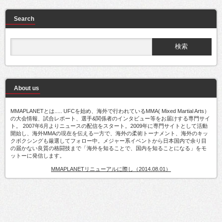
Search
About us
MMAPLANETとは..... UFCを始め、海外で行われているMMA( Mixed Martial Arts）
の大会情報、試合レポート、選手&関係者のインタビュー等をお届けする専門サイ
ト。 2007年6月よりニュースの配信をスタート。2009年に専門サイトとして活動
開始し、海外MMAの現在を伝える一方で、海外の柔術トーナメント、海外のキッ
クボクシングも厳選してフォロー中。メジャー系イベントから日本国内で余り目
の届かない良質の格闘技まで「海外を知ることで、国内を知ることになる」をモ
ットーに発信します。
MMAPLANETリニューアルに際し（2014.08.01）