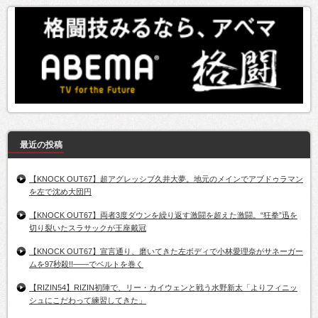
最近の投稿
【KNOCK OUT67】超アグレッシブ久井大夢。地元のメインでアブドゥラマン
を左で沈め大団円
【KNOCK OUT67】両者3度ダウンを繰り返す激闘を超えた激闘。“狂拳”迅を
切り裂いたスラサックが王座戴冠
【KNOCK OUT67】宣言通り、磨いてきた左ボディで小林愛理奈がサネーガー
ムを97秒殺!!――でベルトを巻く
【RIZIN54】RIZIN初陣で、リー・カイウェンと戦う水野新太「よりフィニッ
シュにこだわって練習してきた」