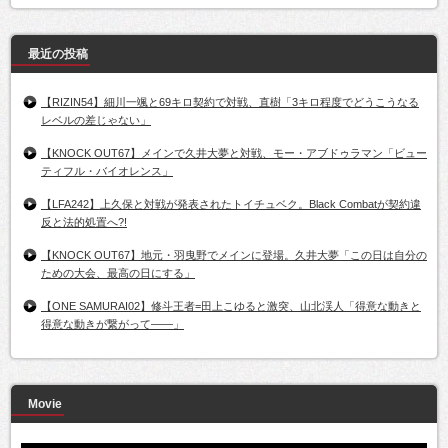
最近の投稿
【RIZIN54】細川一颯と69キロ契約で対戦、直樹「3キロ程度でどうこうなる
レベルの差じゃない」
【KNOCK OUT67】メインで久井大夢と対戦、モー・アブドゥラマン「ビュー
ティフル・バイオレンス」
【LFA242】上久保と対戦が発表されたトイチュベク。Black Combatが契約違
反と法的処置へ?!
【KNOCK OUT67】地元・羽曳野でメインに登場。久井大夢「この日は自分の
ための大会、最高の日にする」
【ONE SAMURAI02】修斗王者=田上こゆると激突、山北渓人「得意な動きと
得意な動きが繋がって――」
Movie