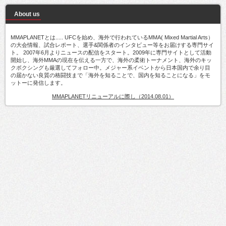
About us
MMAPLANETとは..... UFCを始め、海外で行われているMMA( Mixed Martial Arts）
の大会情報、試合レポート、選手&関係者のインタビュー等をお届けする専門サイ
ト。 2007年6月よりニュースの配信をスタート。2009年に専門サイトとして活動
開始し、海外MMAの現在を伝える一方で、海外の柔術トーナメント、海外のキッ
クボクシングも厳選してフォロー中。メジャー系イベントから日本国内で余り目
の届かない良質の格闘技まで「海外を知ることで、国内を知ることになる」をモ
ットーに発信します。
MMAPLANETリニューアルに際し（2014.08.01）