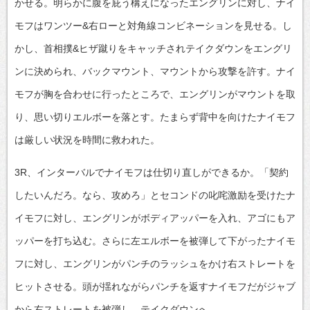
かせる。明らかに腹を庇う構えになったエングリンに対し、ナイ
モフはワンツー&右ローと対角線コンビネーションを見せる。し
かし、首相撲&ヒザ蹴りをキャッチされテイクダウンをエングリ
ンに決められ、バックマウント、マウントから攻撃を許す。ナイ
モフが胸を合わせに行ったところで、エングリンがマウントを取
り、思い切りエルボーを落とす。たまらず背中を向けたナイモフ
は厳しい状況を時間に救われた。
3R、インターバルでナイモフは仕切り直しができるか。「契約
したいんだろ。なら、攻めろ」とセコンドの叱咤激励を受けたナ
イモフに対し、エングリンがボディアッパーを入れ、アゴにもア
ッパーを打ち込む。さらに左エルボーを被弾して下がったナイモ
フに対し、エングリンがパンチのラッシュをかけ右ストレートを
ヒットさせる。頭が揺れながらパンチを返すナイモフだがジャブ
から右ストレートを被弾し、テイクダウンへ。