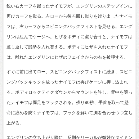
鋭い右カーフを蹴ったナイモフが、エングリンのステップインに
再びカーフを蹴る。左ローから後ろ回し蹴りを繰り出したナイモ
フは、右カーフからスピニングバックフィストを見せる。エング
リンは組んでケージへ。ヒザをボディに蹴り合うと、ナイモフは
差し返して態勢を入れ替える。ボディにヒザを入れたナイモフ
は、離れたエングリンにヒザのフェイクからの右を被弾する。
すぐに前に出てロー、スピニングバックフィストに続き、スピニ
ングバックキックを放ったナイモフは再びケージに押し込まれ
る。ボディロックテイクダウンからマウントを許し、背中を譲っ
たナイモフは両足をフックされる。残り90秒、手首を取って懸
命に絞めを防ぐナイモフは、フックを解いて胸を合わせつつ立ち
上がる。
エングリンの立ち上がり際に、反則かリーガルが微妙なタイミン