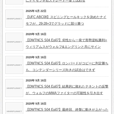
にナイモフを右ストレート一撃で沈める
2025年 6月 22日
【UFC ABC08】スピニングヒールキックを決めたナイ
モフが、29-28×3でグラッドに競り勝つ
2020年 9月 16日
【DWTNCS S04 Ep07】劣性から一発で形勢逆転勝利=
ウィリアムスがウォルフ&エングリンと共にサイン
2020年 9月 16日
【DWTNCS S04 Ep07】ロンバードがコピーに判定勝ち
も、コンテンダーシリーズ向きの試合はできず
2020年 9月 16日
【DWTNCS S04 Ep07】結果的に敗れたテネントの反撃
が、ウォルフのMMAファイターの可能性を引き出す
2020年 9月 16日
【DWTNCS S04 Ep07】最終回、終盤に動きが上がった