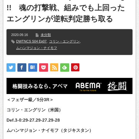
!! 魂の打撃戦、組みでも上回った
エングリンが逆転判定勝ち取る
2020.09.16
未分類
DWTNCS S04 Ep07
,
コリン・エングリン
,
ムハンマジョン・ナイモフ
＜フェザー級／5分3R＞
コリン・エングリン（米国）
Def.3-0:29-27.29-27.29-28
ムハンマジョン・ナイモフ（タジキスタン）