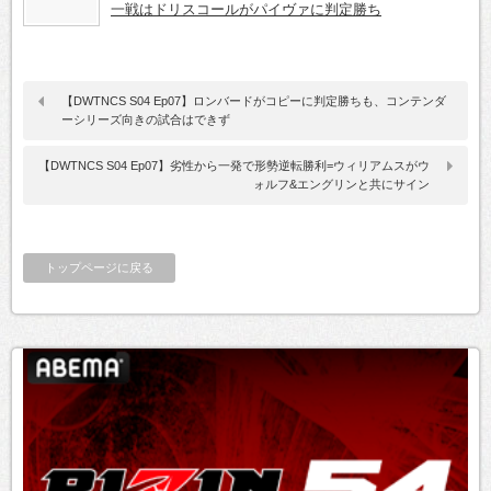
一戦はドリスコールがパイヴァに判定勝ち
【DWTNCS S04 Ep07】ロンバードがコピーに判定勝ちも、コンテンダ
ーシリーズ向きの試合はできず
【DWTNCS S04 Ep07】劣性から一発で形勢逆転勝利=ウィリアムスがウ
ォルフ&エングリンと共にサイン
トップページに戻る