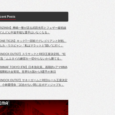
cent Posts
RIZIN54】摩嶋一整が語る武田光司とフェザー級戦線
どんどん中途半端な選手はいなくなる」
ONE TIC25】キックT一回戦でグレゴリアンと対戦、
ムカ・ウスビャン「私はマラットと“闘い”に行く」
KNOCK OUT67】スラサックとRED王座決定戦、“狂
”迅「ムエタイの練習を一切やらないから勝てる」
JMMAF TOKYO IFM】日本強化策。画期的=アマMMA
国際戦大会実現。世界5カ国から9選手が来日
KNOCK OUT67】サネーガームとREDルール王座決定
、小林愛理奈「試合がない間に左ボディジャブを」