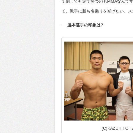
て倒して判定で勝つのもMMAなんで
て、派手に勝ち名乗りを挙げたい。ス
──脇本選手の印象は?
(C)KAZUHITO 