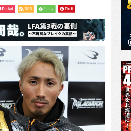
Pocket
RSS
feedly
Pin it