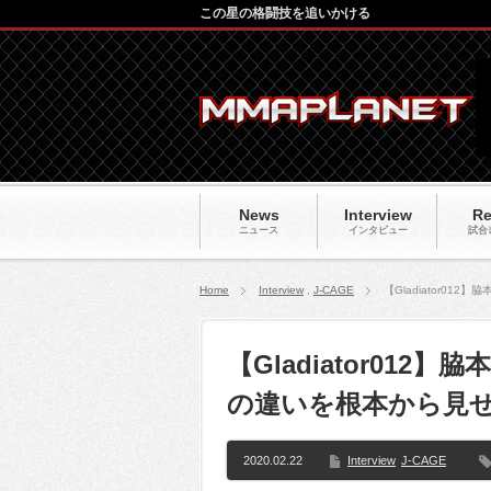
この星の格闘技を追いかける
News
Interview
Re
ニュース
インタビュー
試合
Home
Interview
,
J-CAGE
【Gladiator0
【Gladiator01
の違いを根本から見
2020.02.22
Interview
J-CAGE