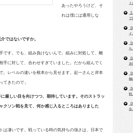
ト
あったやろうけど、そ
【
れは僕には通用しな
で
【
イ
厄介ではないですか。
【
ち
手です。でも、組み負けないんで。組みに対処して、離
【
相手に対して、合わせすぎていました。だから組んでく
決
で。レベルの違いを根本から見せます。起一さんと岸本
【
極
ってきたので」
【
戦
手に厳しい目を向けつつ、期待しています。そのストラッ
【
ャクソン戦を見て、何か感じ入るところはありました
歩
トは凄いです。戦っている時の気持ちの強さは、日本で