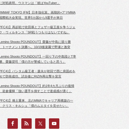
に対戦表明。ウスマンは「彼はYouTuber」
JMMAF TOKYO IFM】日本強化策。画期的=アマMMA
国際戦大会実現。世界5カ国から9選手が来日
PFC41】再起戦で吹田琢とフェザー級王座を争うジェ
ク・ウィルキンス「5R戦うつもりはないですね」
Lemino Shooto POUNDOUT】齋藤が中島に競り勝
、トーナメント決勝へ。10/19後楽園で野瀬と激突
Lemino Shooto POUNDOUT】一回り下の中島陸とT準
勝。齋藤奨司「僕の方が警戒していると思う」
PFC41】バンタム級王者・森永が初回で西に肩固めを
めて防衛成功。試合後にRIZIN再出撃を宣言
Lemino Shooto POUNDOUT】約1年4カ月ぶりの復帰
、岩倉優輝「強い選手を倒すことで達成感が湧く」
PFC41】捲土重来、北のMMAでキャリア再構築の一
。クリス・キルシュ「僕のムエタイを見せたい」