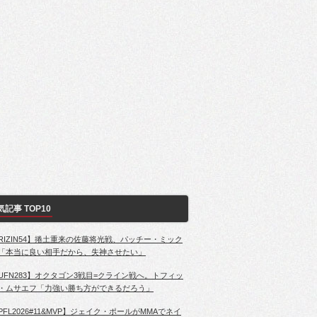
気記事 TOP10
RIZIN54】捲土重来の佐藤将光戦、パッチー・ミック
「本当に良い相手だから、失神させたい」
UFN283】オクタゴン3戦目=クライン戦へ。トフィッ
・ムサエフ「力強い勝ち方ができるだろう」
PFL2026#11&MVP】ジェイク・ポールがMMAでネイ