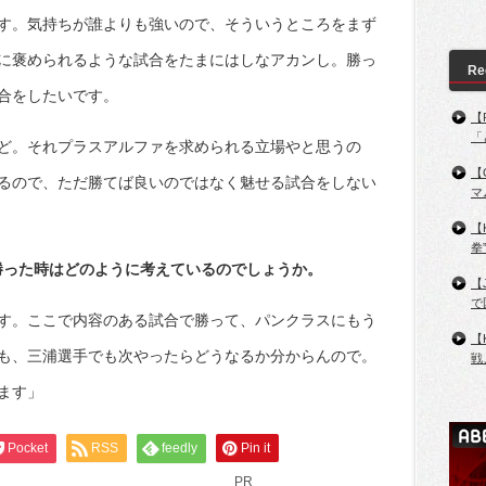
す。気持ちが誰よりも強いので、そういうところをまず
に褒められるような試合をたまにはしなアカンし。勝っ
Re
合をしたいです。
【
「
ど。それプラスアルファを求められる立場やと思うの
【
るので、ただ勝てば良いのではなく魅せる試合をしない
マ
【
拳
勝った時はどのように考えているのでしょうか。
【
で
す。ここで内容のある試合で勝って、パンクラスにもう
【
も、三浦選手でも次やったらどうなるか分からんので。
戦
ます」
Pocket
RSS
feedly
Pin it
PR