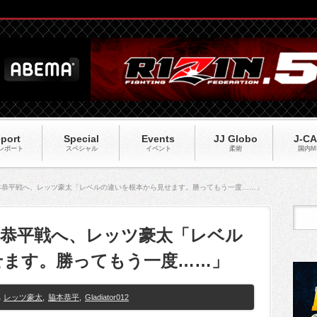
port
Special
Events
JJ Globo
J-C
レポート
スペシャル
イベント
柔術
国内M
12】脇本恭平戦へ、レッツ豪太「レベルの違いを根本から見せます。勝ってもう一度……」
2】脇本恭平戦へ、レッツ豪太「レベル
せます。勝ってもう一度……」
レッツ豪太
,
脇本恭平
,
Gladiator012