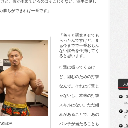
すけど、僕が求めているのはそこじゃない。派手に倒し
カ勝ちができれば一番です」
「色々と研究させても
らったんですけど、ま
ぁ今までで一番おもん
ない試合を仕掛けてく
ると思います。
打撃は振ってくるけ
ど、組むのための打撃
人
なんで。それは打撃じ
ゃないし、本来の打撃
【
ス
スキルはない。ただ組
【
みがあることで、あの
ク
TAKEDA
パンチが当たることも
【