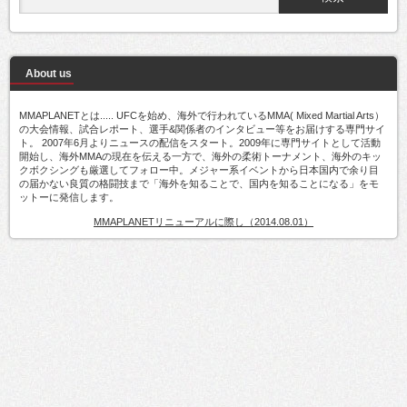
About us
MMAPLANETとは..... UFCを始め、海外で行われているMMA( Mixed Martial Arts）
の大会情報、試合レポート、選手&関係者のインタビュー等をお届けする専門サイ
ト。 2007年6月よりニュースの配信をスタート。2009年に専門サイトとして活動
開始し、海外MMAの現在を伝える一方で、海外の柔術トーナメント、海外のキッ
クボクシングも厳選してフォロー中。メジャー系イベントから日本国内で余り目
の届かない良質の格闘技まで「海外を知ることで、国内を知ることになる」をモ
ットーに発信します。
MMAPLANETリニューアルに際し（2014.08.01）