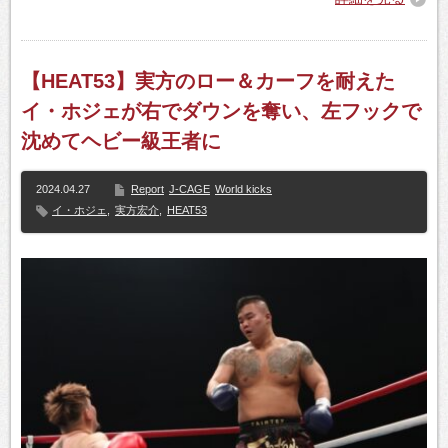
【HEAT53】実方のロー＆カーフを耐えた
イ・ホジェが右でダウンを奪い、左フックで
沈めてヘビー級王者に
2024.04.27
Report
J-CAGE
World kicks
イ・ホジェ
,
実方宏介
,
HEAT53