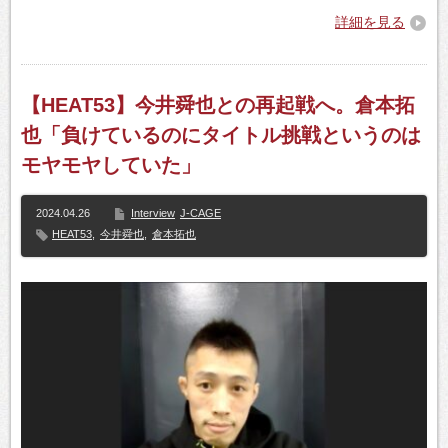
詳細を見る
【HEAT53】今井舜也との再起戦へ。倉本拓
也「負けているのにタイトル挑戦というのは
モヤモヤしていた」
2024.04.26
Interview
J-CAGE
HEAT53
,
今井舜也
,
倉本拓也