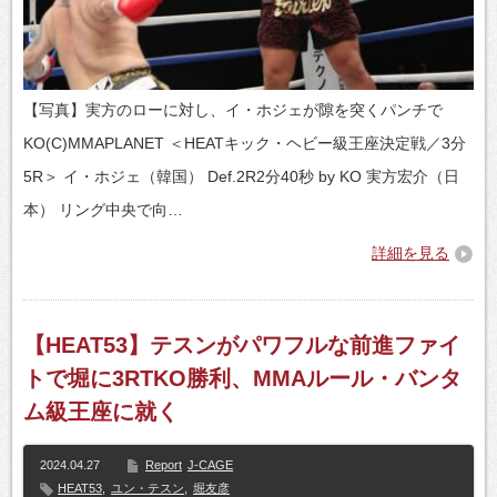
【写真】実方のローに対し、イ・ホジェが隙を突くパンチで
KO(C)MMAPLANET ＜HEATキック・ヘビー級王座決定戦／3分
5R＞ イ・ホジェ（韓国） Def.2R2分40秒 by KO 実方宏介（日
本） リング中央で向…
詳細を見る
【HEAT53】テスンがパワフルな前進ファイ
トで堀に3RTKO勝利、MMAルール・バンタ
ム級王座に就く
2024.04.27
Report
J-CAGE
HEAT53
,
ユン・テスン
,
堀友彦