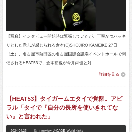
【写真】インタビュー開始時は緊張していたが、丁寧かつハッキ
リとした意志が感じられる倉本(C)SHOJIRO KAMEIKE 27日
（土）、名古屋市熱田区の名古屋国際会議場イベントホールで開
催されるHEAT53で、倉本拓也が今井舜也と対…
詳細を見る
【HEAT53】タイガームエタイで覚醒。アビ
ラル「タイで『自分の長所を使いきれてな
い』と言われた」
2024.04.25
Interview
J-CAGE
World kicks