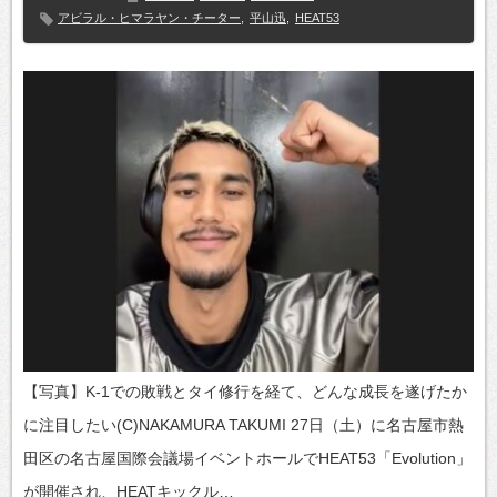
アビラル・ヒマラヤン・チーター
,
平山迅
,
HEAT53
【写真】K-1での敗戦とタイ修行を経て、どんな成長を遂げたか
に注目したい(C)NAKAMURA TAKUMI 27日（土）に名古屋市熱
田区の名古屋国際会議場イベントホールでHEAT53「Evolution」
が開催され、HEATキックル…