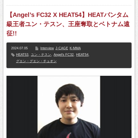
【Angel’s FC32 X HEAT54】HEATバンタム
級王者ユン・テスン、王座奪取とベトナム遠
征!!
2024.07.05
Interview
J-CAGE
K-MMA
HEAT53
,
ユン・テスン
,
Angel's FC32
,
HEAT54
,
グエン・グエン・チュオン