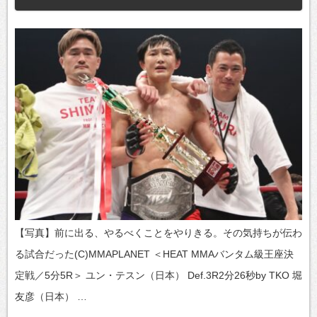
【写真】前に出る、やるべくことをやりきる。その気持ちが伝わ
る試合だった(C)MMAPLANET ＜HEAT MMAバンタム級王座決
定戦／5分5R＞ ユン・テスン（日本） Def.3R2分26秒by TKO 堀
友彦（日本） …