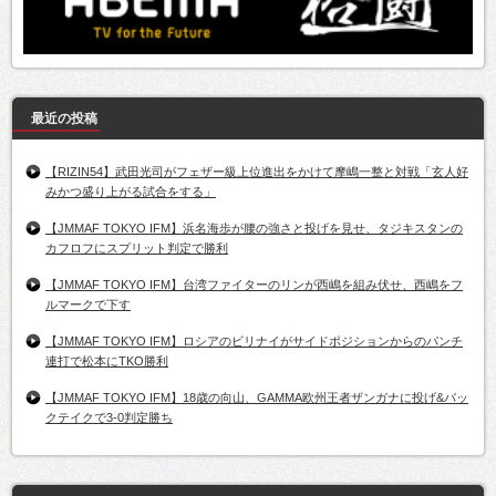
最近の投稿
【RIZIN54】武田光司がフェザー級上位進出をかけて摩嶋一整と対戦「玄人好
みかつ盛り上がる試合をする」
【JMMAF TOKYO IFM】浜名海歩が腰の強さと投げを見せ、タジキスタンの
カフロフにスプリット判定で勝利
【JMMAF TOKYO IFM】台湾ファイターのリンが西嶋を組み伏せ、西嶋をフ
ルマークで下す
【JMMAF TOKYO IFM】ロシアのビリナイがサイドポジションからのパンチ
連打で松本にTKO勝利
【JMMAF TOKYO IFM】18歳の向山、GAMMA欧州王者ザンガナに投げ&バッ
クテイクで3-0判定勝ち