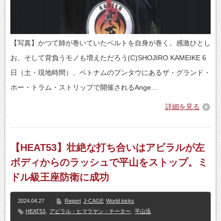
【写真】かつて師が巻いていたベルトを自身が巻く。感激ひとし
お、そして背負うモノも増えただろう(C)SHOJIRO KAMEIKE 6
日（土・現地時間）、ベトナムのプンタウにあるザ・グランド・
ホー・トラム・ストリップで開催されるAnge…
詳細を見る
【HEAT53】壮絶な打ち合いはアビラルが左
ボディからのラッシュで平山をストップ。ミ
ドル級王座防衛に成功
2024.04.27
Report
J-CAGE
World kicks
HEAT53
,
アビラル・ヒマラヤン・チーター
,
平山迅