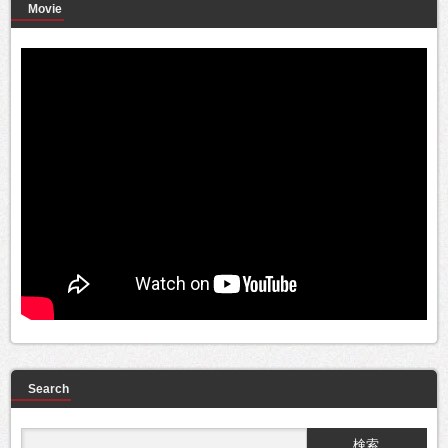
Movie
Search