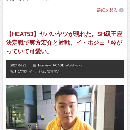
詳細を見る
【HEAT53】ヤバいヤツが現れた。SH級王座
決定戦で実方宏介と対戦、イ・ホジェ「粋が
っていて可愛い」
2024.04.23
Interview
J-CAGE
World kicks
HEAT53
,
イ・ホジェ
,
実方宏介