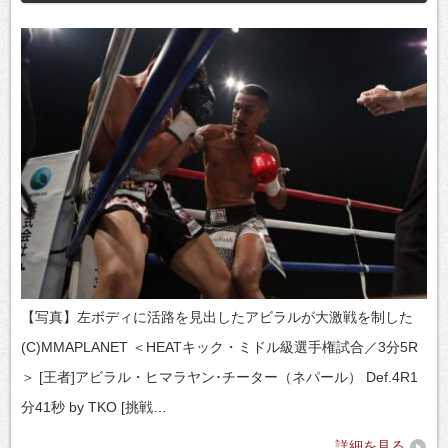
【写真】左ボディに活路を見出したアビラルが大激戦を制した
(C)MMAPLANET ＜HEATキック・ミドル級選手権試合／3分5R
＞ [王者]アビラル・ヒマラヤン･チーター（ネパール） Def.4R1
分41秒 by TKO [挑戦…
詳細を見る