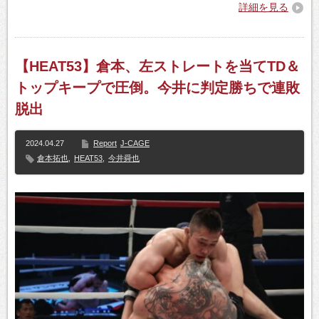
詳細を見る
【HEAT53】倉本、左ストレートを当てTD＆
トップキープで圧倒。今井に判定勝ちで連敗
脱出
2024.04.27
Report
J-CAGE
倉本拓也
,
HEAT53
,
今井舜也