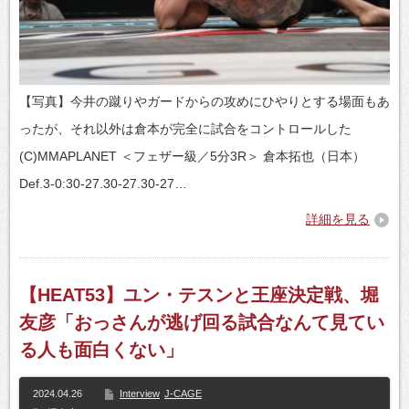
【写真】今井の蹴りやガードからの攻めにひやりとする場面もあ
ったが、それ以外は倉本が完全に試合をコントロールした
(C)MMAPLANET ＜フェザー級／5分3R＞ 倉本拓也（日本）
Def.3-0:30-27.30-27.30-27…
詳細を見る
【HEAT53】ユン・テスンと王座決定戦、堀
友彦「おっさんが逃げ回る試合なんて見てい
る人も面白くない」
2024.04.26
Interview
J-CAGE