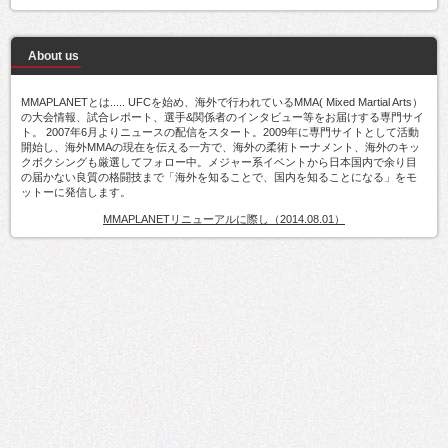
About us
MMAPLANETとは..... UFCを始め、海外で行われているMMA( Mixed Martial Arts）
の大会情報、試合レポート、選手&関係者のインタビュー等をお届けする専門サイ
ト。 2007年6月よりニュースの配信をスタート。2009年に専門サイトとして活動
開始し、海外MMAの現在を伝える一方で、海外の柔術トーナメント、海外のキッ
クボクシングも厳選してフォロー中。メジャー系イベントから日本国内で余り目
の届かない良質の格闘技まで「海外を知ることで、国内を知ることになる」をモ
ットーに発信します。
MMAPLANETリニューアルに際し（2014.08.01）