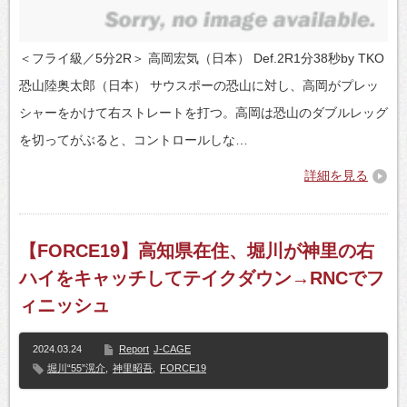
＜フライ級／5分2R＞ 高岡宏気（日本） Def.2R1分38秒by TKO
恐山陸奥太郎（日本） サウスポーの恐山に対し、高岡がプレッ
シャーをかけて右ストレートを打つ。高岡は恐山のダブルレッグ
を切ってがぶると、コントロールしな…
詳細を見る
【FORCE19】高知県在住、堀川が神里の右
ハイをキャッチしてテイクダウン→RNCでフ
ィニッシュ
2024.03.24
Report
J-CAGE
堀川“55”滉介
,
神里昭吾
,
FORCE19