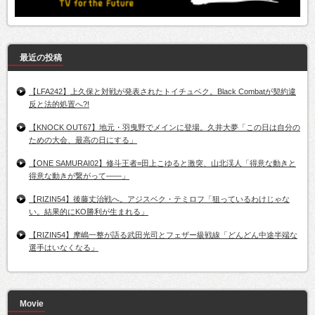
最近の投稿
【LFA242】上久保と対戦が発表されたトイチュベク。Black Combatが契約違
反と法的処置へ?!
【KNOCK OUT67】地元・羽曳野でメインに登場。久井大夢「この日は自分の
ための大会、最高の日にする」
【ONE SAMURAI02】修斗王者=田上こゆると激突、山北渓人「得意な動きと
得意な動きが繋がって――」
【RIZIN54】後藤丈治戦へ。アジスベク・テミロフ「狙っているわけじゃな
い。結果的にKO勝利が生まれる」
【RIZIN54】摩嶋一整が語る武田光司とフェザー級戦線「どんどん中途半端な
選手はいなくなる」
Movie