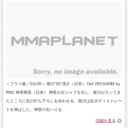
＜フライ級／5分2R＞ 堀川“55”滉介（日本） Def.2R2分00秒 by
RNC 神里昭吾（日本） 神里が左ジャブを出し、堀川が入ってき
たところに右の打ち下ろしを合わせる。堀川は右ボディストレー
トを伸ばした。神里の右ハイを…
詳細を見る