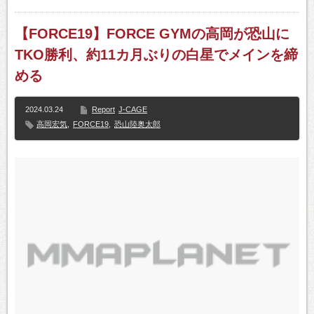
【FORCE19】FORCE GYMの高岡が恐山に
TKO勝利、約11カ月ぶりの白星でメインを締
める
2024.03.24
Report
J-CAGE
高岡宏気
,
FORCE19
,
恐山陸奥太郎