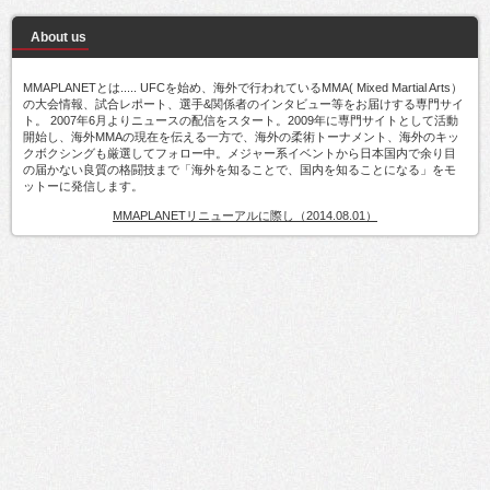
About us
MMAPLANETとは..... UFCを始め、海外で行われているMMA( Mixed Martial Arts）
の大会情報、試合レポート、選手&関係者のインタビュー等をお届けする専門サイ
ト。 2007年6月よりニュースの配信をスタート。2009年に専門サイトとして活動
開始し、海外MMAの現在を伝える一方で、海外の柔術トーナメント、海外のキッ
クボクシングも厳選してフォロー中。メジャー系イベントから日本国内で余り目
の届かない良質の格闘技まで「海外を知ることで、国内を知ることになる」をモ
ットーに発信します。
MMAPLANETリニューアルに際し（2014.08.01）