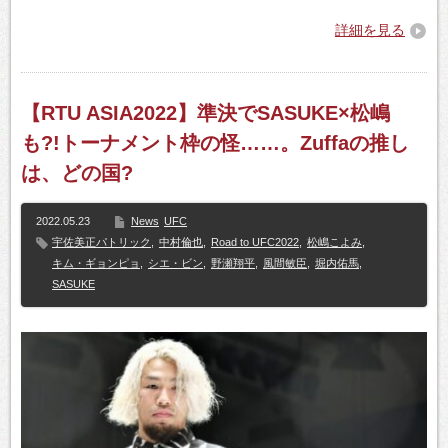
詳細を見る
【RTU ASIA2022】準決でSASUKE×松嶋
も?!トーナメント枠の怪……。Zuffaの推し
は、どの国?
2022.05.23
News
UFC
宇佐美正パトリック
,
中村倫也
,
Road to UFC2022
,
松嶋こよみ
,
キム・ギョンピョ
,
シエ・ビン
,
野瀬翔平
,
風間敏臣
,
堀内佑馬
,
SASUKE