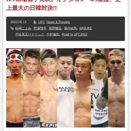
上最大の日韓対決!!
2022.05.13
UFC
News & Preview
松嶋こよみ
,
野瀬翔平
,
風間敏臣
,
堀内佑馬
,
SASUKE
,
宇佐美正パトリック
,
中村倫也
,
Road to UFC2022