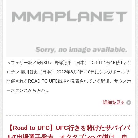
＜フェザー級／5分3R＞ 野瀬翔平（日本） Def.1R1分15秒 by ギ
ロチン 藤川智史（日本） 2022年6月9日-10日にシンガポールで
開催されるROAD TO UFC出場が発表されている野瀬、サウスポ
ースタンスから左ハ…
詳細を見る
【Road to UFC】UFC行きを賭けたサバイバ
ルT出場選手発表。オクタゴンへの道は、史