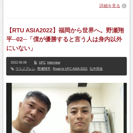
詳細を見る
【RTU ASIA2022】福岡から世界へ。野瀬翔
平─02─「僕が優勝すると言う人は身内以外
にいない」
2022.06.06
UFC
Interview
ウリジブレン
,
野瀬翔平
,
Road to UFC ASIA 2022
,
弘中邦佳