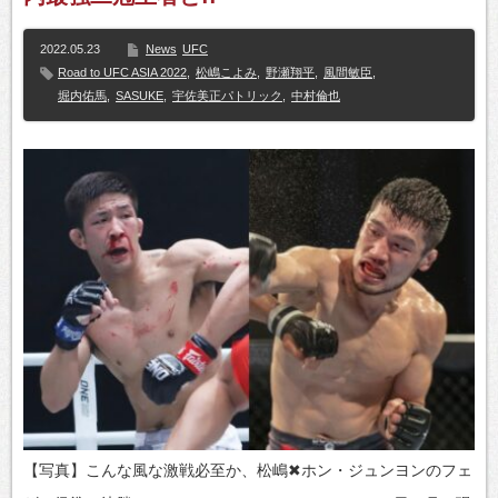
2022.05.23
News
UFC
Road to UFC ASIA 2022
,
松嶋こよみ
,
野瀬翔平
,
風間敏臣
,
堀内佑馬
,
SASUKE
,
宇佐美正パトリック
,
中村倫也
【写真】こんな風な激戦必至か、松嶋✖ホン・ジュンヨンのフェ