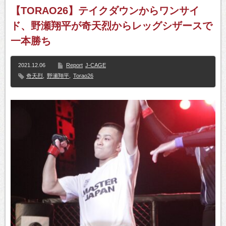
【TORAO26】テイクダウンからワンサイ
ド、野瀬翔平が奇天烈からレッグシザースで
一本勝ち
2021.12.06
Report
J-CAGE
奇天烈
,
野瀬翔平
,
Torao26