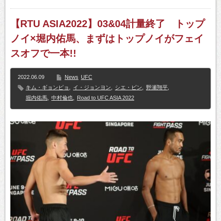
【RTU ASIA2022】03&04計量終了 トップ
ノイ×堀内佑馬、まずはトップノイがフェイ
スオフで一本!!
2022.06.09
News
UFC
キム・ギョンピョ
,
イ・ジョンヨン
,
シエ・ビン
,
野瀬翔平
,
堀内佑馬
,
中村倫也
,
Road to UFC ASIA 2022