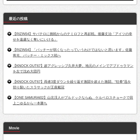
最近の投稿
【RIZIN54】サバテロに挑戦からのテミロフと再起戦。後藤丈治「アイツの幸
せを遠慮なく奪いにいける」
【RIZIN54】「パッチーが弱くなったっていうわけではないと思います」佐藤
将光、パッチー・ミックス戦へ
【KNOCK OUT67】超アグレッシブ久井大夢。地元のメインでアブドゥラマン
を左で沈め大団円
【KNOCK OUT67】両者3度ダウンを繰り返す激闘を超えた激闘。“狂拳”迅を
切り裂いたスラサックが王座戴冠
【ONE SAMURAI02】山北渓人がブルドックならぬ、ケルベロスチョークで田
上こゆるから一本勝ち
Movie