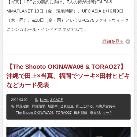
【写真】UFCとの契約に向け、7人の侍が出陣(C)LFA &
MMAPLANET 13日（金・現地時間）、UFC ASIAより6月9日
（木・同）、&10日（金・同）というUFC275ファイトウィーク
にシンガポール・インドアスタジアムで…
詳細を見る
【The Shooto OKINAWA06 & TORAO27】
沖縄で田上×当真、福岡でソーキ×田村ヒビキ
などカード発表
2022.03.02
News
J-CAGE
野尻定由
,
野瀬翔平
,
旭那拳
,
当真佳直
,
田上こゆる
,
南風原吉良斗
,
The Shooto OKINAWA06
,
TORAO27
,
田村彰敏
,
奇天烈
,
ソーキ