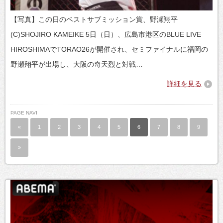
【写真】この日のベストサブミッション賞、野瀬翔平
(C)SHOJIRO KAMEIKE 5日（日）、広島市港区のBLUE LIVE
HIROSHIMAでTORAO26が開催され、セミファイナルに福岡の
野瀬翔平が出場し、大阪の奇天烈と対戦…
詳細を見る
PAGE NAVI
«
1
2
3
4
5
6
7
8
9
»