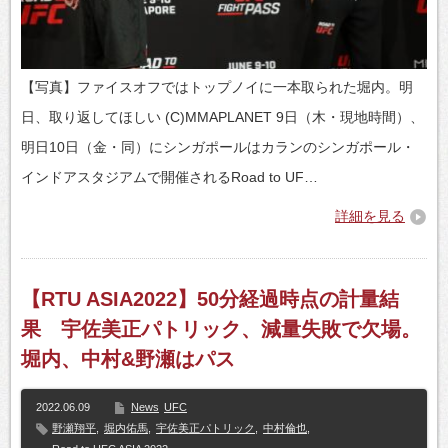
【写真】ファイスオフではトップノイに一本取られた堀内。明
日、取り返してほしい (C)MMAPLANET 9日（木・現地時間）、
明日10日（金・同）にシンガポールはカランのシンガポール・
インドアスタジアムで開催されるRoad to UF…
詳細を見る
【RTU ASIA2022】50分経過時点の計量結
果 宇佐美正パトリック、減量失敗で欠場。
堀内、中村&野瀬はパス
2022.06.09
News
UFC
野瀬翔平
,
堀内佑馬
,
宇佐美正パトリック
,
中村倫也
,