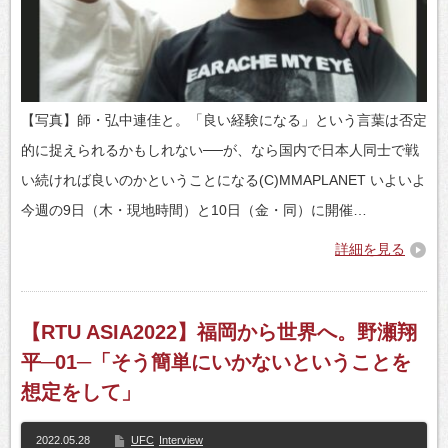
【写真】師・弘中連佳と。「良い経験になる」という言葉は否定
的に捉えられるかもしれない──が、なら国内で日本人同士で戦
い続ければ良いのかということになる(C)MMAPLANET いよいよ
今週の9日（木・現地時間）と10日（金・同）に開催…
詳細を見る
【RTU ASIA2022】福岡から世界へ。野瀬翔
平─01─「そう簡単にいかないということを
想定をして」
2022.05.28
UFC
Interview