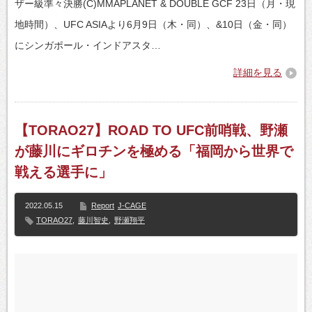
ザー級準々決勝(C)MMAPLANET & DOUBLE GCF 23日（月・現
地時間）、UFC ASIAより6月9日（木・同）、&10日（金・同）
にシンガポール・インドアスタ…
詳細を見る
【TORAO27】ROAD TO UFC前哨戦、野瀬
が藤川にギロチンを極める「福岡から世界で
戦える選手に」
2022.05.15
Report
J-CAGE
TORAO27
,
藤川智史
,
野瀬翔平