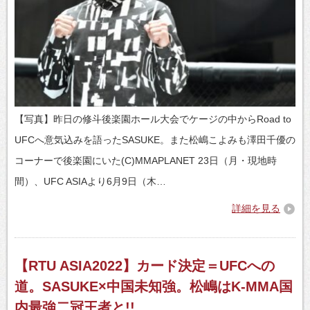
【写真】昨日の修斗後楽園ホール大会でケージの中からRoad to
UFCへ意気込みを語ったSASUKE。また松嶋こよみも澤田千優の
コーナーで後楽園にいた(C)MMAPLANET 23日（月・現地時
間）、UFC ASIAより6月9日（木…
詳細を見る
【RTU ASIA2022】カード決定＝UFCへの
道。SASUKE×中国未知強。松嶋はK-MMA国
内最強二冠王者と!!