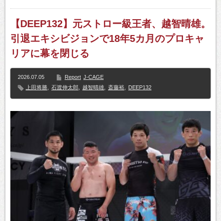
【DEEP132】元ストロー級王者、越智晴雄。
引退エキシビジョンで18年5カ月のプロキャ
リアに幕を閉じる
2026.07.05
Report
J-CAGE
上田将勝
,
石渡伸太郎
,
越智晴雄
,
斎藤裕
,
DEEP132