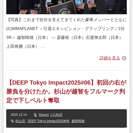
【写真】これまで自分を支えてきてくれた豪華メンバーとともに
(C)MMAPLANET ＜引退エキシビション・グラップリング／2分
3R＞ 越智晴雄（日本） ― 斎藤裕（日本）石渡伸太郎（日本）
上田将勝（日本） …
詳細を見る
【DEEP Tokyo Impact2025#06】初回の右が
勝負を分けたか。杉山が越智をフルマーク判
定で下しベルト奪取
2025.12.14
Report
J-CAGE
杉山空
,
DEEP Tokyo Impact2025#06
,
越智晴雄