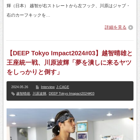
輝（日本） 越智が右ストレートから左フック、川原はジャブ・
右のカーフキックを…
詳細を見る
【DEEP Tokyo Impact2024#03】越智晴雄と
王座統一戦、川原波輝「夢を潰しに来るヤツ
をしっかりと倒す」
2024.05.26
Interview
J-CAGE
越智晴雄
,
川原波輝
,
DEEP Tokyo Imapact2024#03