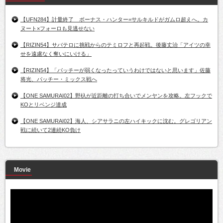
【UFN284】計量終了 ボーナス・ハンター=サルキルドがガムロ超えへ。カ
ヌート×フォーロも見逃せない
【RIZIN54】サバテロに挑戦からのテミロフと再起戦。後藤丈治「アイツの幸
せを遠慮なく奪いにいける」
【RIZIN54】「パッチーが弱くなったっていうわけではないと思います」佐藤
将光、パッチー・ミックス戦へ
【ONE SAMURAI02】野杁が近距離の打ち合いでメンヤンを攻略。左フックで
KOとリベンジ達成
【ONE SAMURAI02】海人、シアサラニの左ハイキックに沈む。グレゴリアン
戦に続いて2連続KO負け
Movie