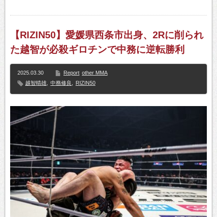
【RIZIN50】愛媛県西条市出身、2Rに削られ
た越智が必殺ギロチンで中務に逆転勝利
2025.03.30
Report
other MMA
越智晴雄
,
中務修良
,
RIZIN50