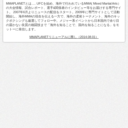
MMAPLANETとは..... UFCを始め、海外で行われているMMA( Mixed Martial Arts）
の大会情報、試合レポート、選手&関係者のインタビュー等をお届けする専門サイ
ト。 2007年6月よりニュースの配信をスタート。2009年に専門サイトとして活動
開始し、海外MMAの現在を伝える一方で、海外の柔術トーナメント、海外のキッ
クボクシングも厳選してフォロー中。メジャー系イベントから日本国内で余り目
の届かない良質の格闘技まで「海外を知ることで、国内を知ることになる」をモ
ットーに発信します。
MMAPLANETリニューアルに際し（2014.08.01）