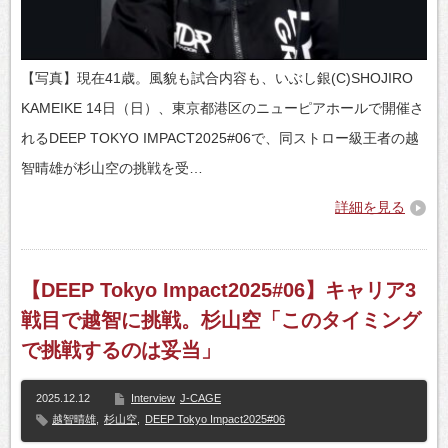
【写真】現在41歳。風貌も試合内容も、いぶし銀(C)SHOJIRO
KAMEIKE 14日（日）、東京都港区のニューピアホールで開催さ
れるDEEP TOKYO IMPACT2025#06で、同ストロー級王者の越
智晴雄が杉山空の挑戦を受…
詳細を見る
【DEEP Tokyo Impact2025#06】キャリア3
戦目で越智に挑戦。杉山空「このタイミング
で挑戦するのは妥当」
2025.12.12
Interview
J-CAGE
越智晴雄
,
杉山空
,
DEEP Tokyo Impact2025#06