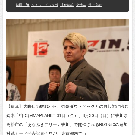
前田吉朗
,
ルイス・グスタボ
,
越智晴雄
,
泉武志
,
井上直樹
【写真】大晦日の敗戦から、強豪ダウトベックとの再起戦に臨む
鈴木千裕(C)MMAPLANET 31日（金）、3月30日（日）に香川県
高松市の「あなぶきアリーナ香川」で開催されるRIZIN50の追加
対戦カード発表記者会見が、東京都内で行…