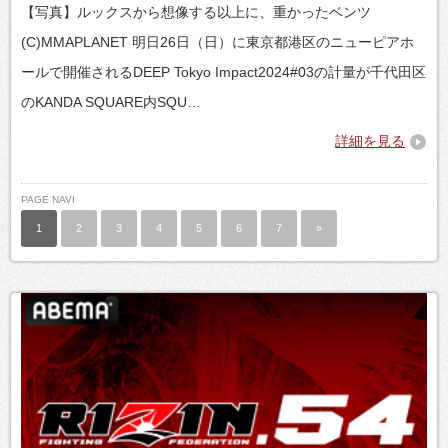
【写真】ルックスから想像する以上に、重かったベンツ
(C)MMAPLANET 明日26日（日）に東京都港区のニューピアホ
ールで開催されるDEEP Tokyo Impact2024#03の計量が千代田区
のKANDA SQUARE内SQU…
詳細を見る
PAGE NAVI
1
2
3
4
5
6
7
»