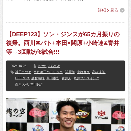
詳細を見る
【DEEP123】ソン・ジンスが65カ月振りの
復帰。西川✖パト+本田×関原+小崎連&青井
等→3回戦が8試合!!!
2024.10.25
News
J-CAGE
神田コウヤ
,
宇佐美正パトリック
,
関原翔
,
中務修良
,
高橋遼伍
,
DEEP123
,
越智晴雄
,
芦田崇宏
,
青井人
,
魚井フルスイング
,
西川大和
,
本田良介