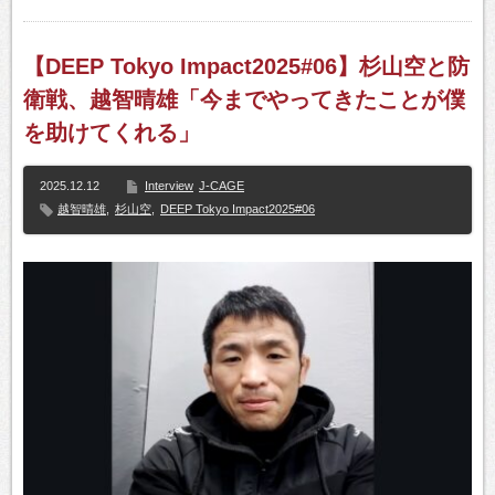
【DEEP Tokyo Impact2025#06】杉山空と防
衛戦、越智晴雄「今までやってきたことが僕
を助けてくれる」
2025.12.12
Interview
J-CAGE
越智晴雄
,
杉山空
,
DEEP Tokyo Impact2025#06