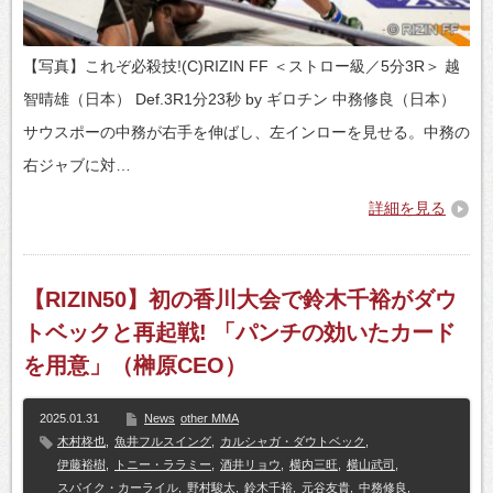
【写真】これぞ必殺技!(C)RIZIN FF ＜ストロー級／5分3R＞ 越
智晴雄（日本） Def.3R1分23秒 by ギロチン 中務修良（日本）
サウスポーの中務が右手を伸ばし、左インローを見せる。中務の
右ジャブに対…
詳細を見る
【RIZIN50】初の香川大会で鈴木千裕がダウ
トベックと再起戦! 「パンチの効いたカード
を用意」（榊原CEO）
2025.01.31
News
other MMA
木村柊也
,
魚井フルスイング
,
カルシャガ・ダウトベック
,
伊藤裕樹
,
トニー・ララミー
,
酒井リョウ
,
横内三旺
,
横山武司
,
スパイク・カーライル
,
野村駿太
,
鈴木千裕
,
元谷友貴
,
中務修良
,