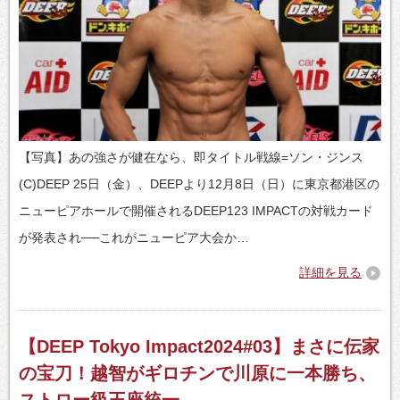
【写真】あの強さが健在なら、即タイトル戦線=ソン・ジンス
(C)DEEP 25日（金）、DEEPより12月8日（日）に東京都港区の
ニューピアホールで開催されるDEEP123 IMPACTの対戦カード
が発表され──これがニューピア大会か…
詳細を見る
【DEEP Tokyo Impact2024#03】まさに伝家
の宝刀！越智がギロチンで川原に一本勝ち、
ストロー級王座統一