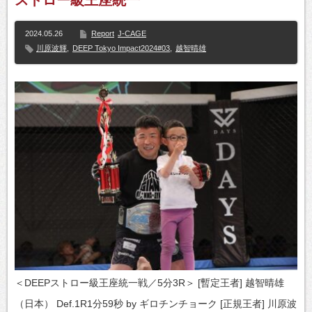
2024.05.26
Report
J-CAGE
川原波輝
,
DEEP Tokyo Impact2024#03
,
越智晴雄
＜DEEPストロー級王座統一戦／5分3R＞ [暫定王者] 越智晴雄
（日本） Def.1R1分59秒 by ギロチンチョーク [正規王者] 川原波