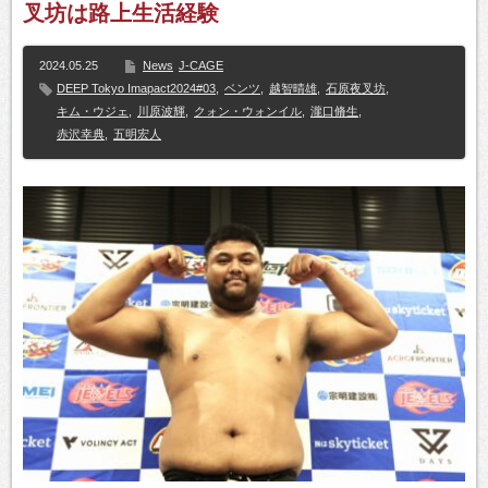
叉坊は路上生活経験
2024.05.25
News
J-CAGE
DEEP Tokyo Imapact2024#03
,
ベンツ
,
越智晴雄
,
石原夜叉坊
,
キム・ウジェ
,
川原波輝
,
クォン・ウォンイル
,
瀧口脩生
,
赤沢幸典
,
五明宏人