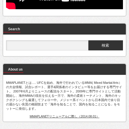
Search
About us
MMAPLANETとは..... UFCを始め、海外で行われているMMA( Mixed Martial Arts）
の大会情報、試合レポート、選手&関係者のインタビュー等をお届けする専門サイ
ト。 2007年6月よりニュースの配信をスタート。2009年に専門サイトとして活動
開始し、海外MMAの現在を伝える一方で、海外の柔術トーナメント、海外のキッ
クボクシングも厳選してフォロー中。メジャー系イベントから日本国内で余り目
の届かない良質の格闘技まで「海外を知ることで、国内を知ることになる」をモ
ットーに発信します。
MMAPLANETリニューアルに際し（2014.08.01）