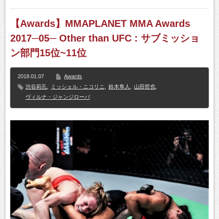
【Awards】MMAPLANET MMA Awards
2017─05─ Other than UFC : サブミッショ
ン部門15位~11位
2018.01.07
Awards
渋谷莉孔
,
ミッシェル・ニコリニ
,
鈴木隼人
,
山田哲也
,
ヴィルナ・ジャンジローバ