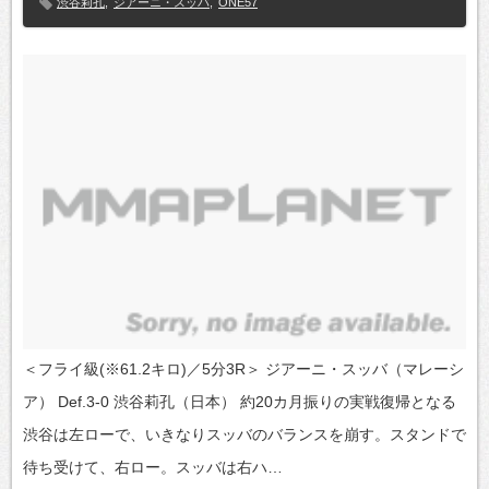
渋谷莉孔
,
ジアーニ・スッバ
,
ONE57
＜フライ級(※61.2キロ)／5分3R＞ ジアーニ・スッバ（マレーシ
ア） Def.3-0 渋谷莉孔（日本） 約20カ月振りの実戦復帰となる
渋谷は左ローで、いきなりスッバのバランスを崩す。スタンドで
待ち受けて、右ロー。スッバは右ハ…