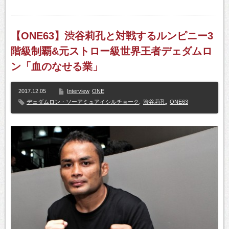
【ONE63】渋谷莉孔と対戦するルンピニー3
階級制覇&元ストロー級世界王者デェダムロ
ン「血のなせる業」
2017.12.05
Interview
ONE
デェダムロン・ソーアミュアイシルチョーク
,
渋谷莉孔
,
ONE63