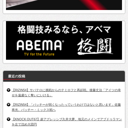
最近の投稿
【RIZIN54】サバテロに挑戦からのテミロフと再起戦。後藤丈治「アイツの幸
せを遠慮なく奪いにいける」
【RIZIN54】「パッチーが弱くなったっていうわけではないと思います」佐藤
将光、パッチー・ミックス戦へ
【KNOCK OUT67】超アグレッシブ久井大夢。地元のメインでアブドゥラマン
を左で沈め大団円