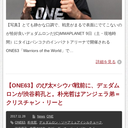
【写真】とても静かな口調で、戦意がまるで表面にでてこないの
が恰好良いデェダムロンだ(C)MMAPLANET 9日（土・現地時
間）にタイはバンコクのインパクトアリーナで開催される
ONE63「Warriors of the World」で…
詳細を見る
【ONE63】のび太×シウバ戦前に、デェダム
ロンが渋谷莉孔と。朴光哲はアンジェラ弟＝
クリスチャン・リーと
2017.11.28
News
ONE
ONE63
,
朴光哲
,
デェダムロン・ソーアミュアイシルチョーク
,