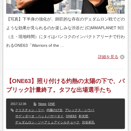
【写真】下半身の強化が、師匠的な存在のデェダムロン戦でどの
ような効果が見られるのか楽しみな渋谷だ (C)MMAPLANET 9日
（土・現地時間）にタイはバンコクのインパクトアリーナで行わ
れるONE63「Warriors of the …
詳細を見る
【ONE63】照り付ける灼熱の太陽の下で、パ
ブリック計量終了。タフな出場選手たち
2017.12.06
News
ONE
クリスチャン・リー
,
内藤のび太
,
アレックス・シウバ
,
サゲッダーオ・ペットパヤータイ
,
ONE63
,
朴光哲
,
デェダムロン・ソーアミュアイシルチョーク
,
渋谷莉孔