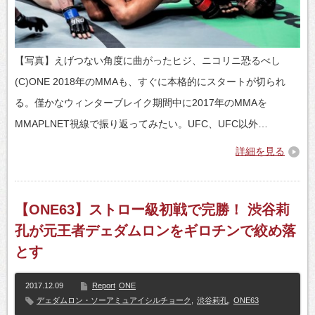
【写真】えげつない角度に曲がったヒジ、ニコリニ恐るべし
(C)ONE 2018年のMMAも、すぐに本格的にスタートが切られ
る。僅かなウィンターブレイク期間中に2017年のMMAを
MMAPLNET視線で振り返ってみたい。UFC、UFC以外…
詳細を見る
【ONE63】ストロー級初戦で完勝！ 渋谷莉
孔が元王者デェダムロンをギロチンで絞め落
とす
2017.12.09
Report
ONE
デェダムロン・ソーアミュアイシルチョーク
,
渋谷莉孔
,
ONE63