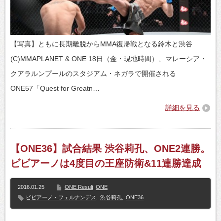
【写真】ともに長期離脱からMMA復帰戦となる鈴木と渋谷
(C)MMAPLANET & ONE 18日（金・現地時間）、マレーシア・
クアラルンプールのスタジアム・ネガラで開催される
ONE57「Quest for Greatn…
詳細を見る
【ONE36】試合結果 渋谷莉孔、ONE2連勝。
ビビアーノは4度目の王座防衛&11連勝達成
2016.01.25
ONE Result
ONE
ビビアーノ・フェルナンデス
,
渋谷莉孔
,
ONE36