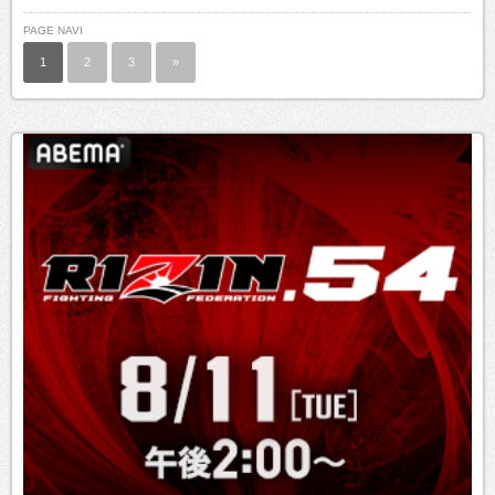
PAGE NAVI
1
2
3
»