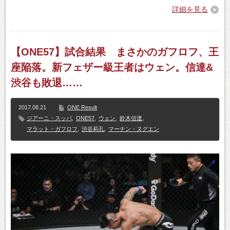
詳細を見る
【ONE57】試合結果 まさかのガフロフ、王
座陥落。新フェザー級王者はウェン。信達&
渋谷も敗退……
2017.08.21
ONE Result
ジアーニ・スッバ
,
ONE57
,
ウェン
,
鈴木信達
,
マラット・ガフロフ
,
渋谷莉孔
,
マーチン・ヌグエン