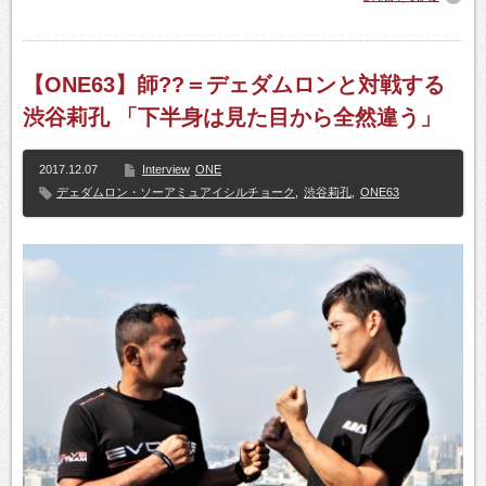
【ONE63】師??＝デェダムロンと対戦する
渋谷莉孔 「下半身は見た目から全然違う」
2017.12.07
Interview
ONE
デェダムロン・ソーアミュアイシルチョーク
,
渋谷莉孔
,
ONE63