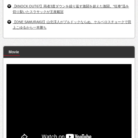
【KNOCK OUT67】両者3度ダウンを繰り返す激闘を超えた激闘。“狂拳”迅を
切り裂いたスラサックが王座戴冠
【ONE SAMURAI02】山北渓人がブルドックならぬ、ケルベロスチョークで田
上こゆるから一本勝ち
Movie