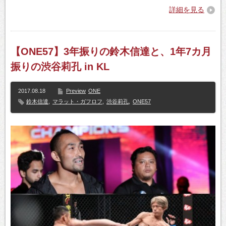
詳細を見る
【ONE57】3年振りの鈴木信達と、1年7カ月
振りの渋谷莉孔 in KL
2017.08.18
Preview
ONE
鈴木信達
,
マラット・ガフロフ
,
渋谷莉孔
,
ONE57