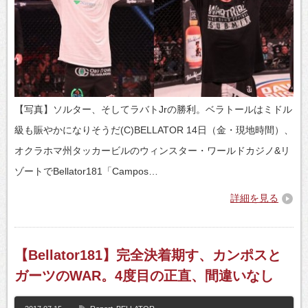
【写真】ソルター、そしてラバトJrの勝利。ベラトールはミドル
級も賑やかになりそうだ(C)BELLATOR 14日（金・現地時間）、
オクラホマ州タッカービルのウィンスター・ワールドカジノ&リ
ゾートでBellator181「Campos…
詳細を見る
【Bellator181】完全決着期す、カンポスと
ガーツのWAR。4度目の正直、間違いなし