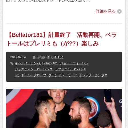
詳細を見る
【Bellator181】計量終了 活動再開、ベラ
トールはプレリミも（が??）楽しみ
2017.07.14
News
BELLATOR
ギヘルメ・ボンバ
,
Bellator181
,
ジョー・ウォーレン
,
ジャスティン・ローレンス
,
ラファエル・ロバトJr
,
ケンドール・グローブ
,
ブランドン・ガーツ
,
デレック・カンポス