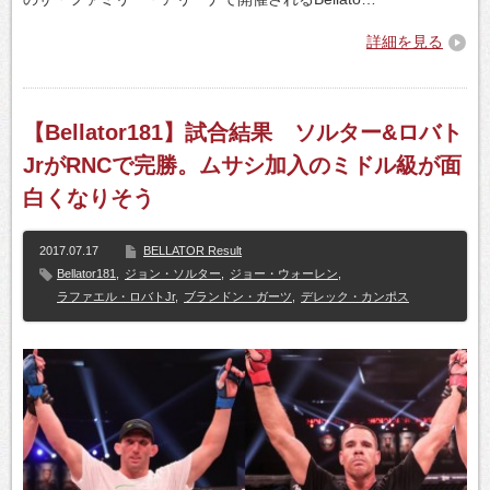
詳細を見る
【Bellator181】試合結果 ソルター&ロバト
JrがRNCで完勝。ムサシ加入のミドル級が面
白くなりそう
2017.07.17
BELLATOR Result
Bellator181
,
ジョン・ソルター
,
ジョー・ウォーレン
,
ラファエル・ロバトJr
,
ブランドン・ガーツ
,
デレック・カンポス