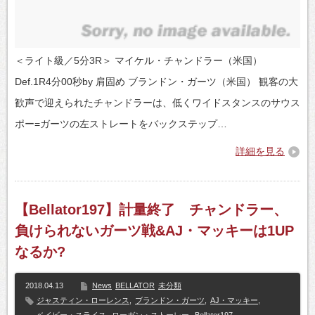
＜ライト級／5分3R＞ マイケル・チャンドラー（米国）
Def.1R4分00秒by 肩固め ブランドン・ガーツ（米国） 観客の大
歓声で迎えられたチャンドラーは、低くワイドスタンスのサウス
ポー=ガーツの左ストレートをバックステップ…
詳細を見る
【Bellator197】計量終了 チャンドラー、
負けられないガーツ戦&AJ・マッキーは1UP
なるか?
2018.04.13
News
BELLATOR
未分類
ジャスティン・ローレンス
,
ブランドン・ガーツ
,
AJ・マッキー
,