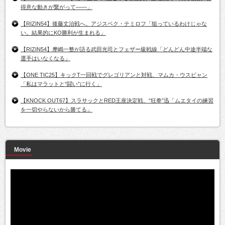
得意な動きが繋がって――」
【RIZIN54】後藤丈治戦へ。アジスベク・テミロフ「狙っているわけじゃな
い。結果的にKO勝利が生まれる」
【RIZIN54】摩嶋一整が語る武田光司とフェザー級戦線「どんどん中途半端な
選手はいなくなる」
【ONE TIC25】キックT一回戦でグレゴリアンと対戦、マムカ・ウスビャン
「私はマラットと“闘い”に行く」
【KNOCK OUT67】スラサックとRED王座決定戦、“狂拳”迅「ムエタイの練習
を一切やらないから勝てる」
Movie