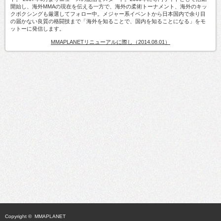
開始し、海外MMAの現在を伝える一方で、海外の柔術トーナメント、海外のキッ
クボクシングも厳選してフォロー中。メジャー系イベントから日本国内で余り目
の届かない良質の格闘技まで「海外を知ることで、国内を知ることになる」をモ
ットーに発信します。
MMAPLANETリニューアルに際し（2014.08.01）
Copyright ©
MMAPLANET