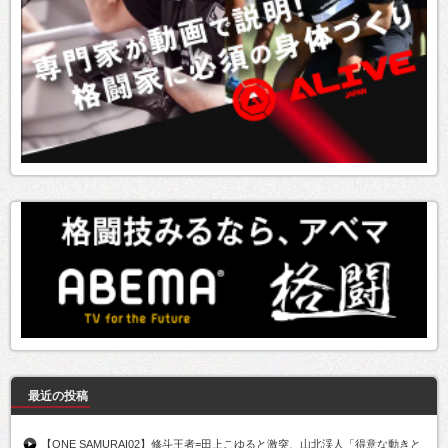
最近の投稿
【ONE SAMURAI02】修斗王者=田上こゆると激突、山北渓人「得意な動きと