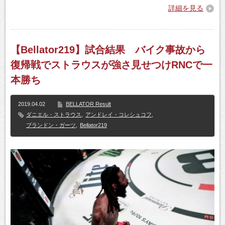
詳細を見る
【Bellator219】試合結果 バイク事故から
復帰戦でストラウスが強さ見せつけRNCで一
本勝ち
2019.04.02
BELLATOR Result
ダニエル・ストラウス
,
アンドレイ・コレシュコフ
,
ブランドン・ガーツ
,
Bellator219