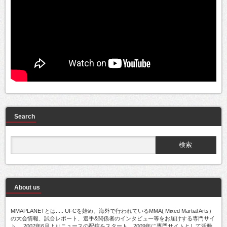
Search
About us
MMAPLANETとは..... UFCを始め、海外で行われているMMA( Mixed Martial Arts）
の大会情報、試合レポート、選手&関係者のインタビュー等をお届けする専門サイ
ト。 2007年6月よりニュースの配信をスタート。2009年に専門サイトとして活動