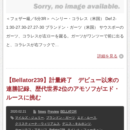
＜フェザー級／5分3R＞ ヘンリー・コラレス（米国） Def.2-
1:30-27.30-27.27-30 ブランドン・ガーツ（米国） サウスポーの
ガーツ、コラレスが左ローを蹴る。ガーツがワンツーで前に出る
と、コラレスが右フックで…
詳細を見る
【Bellator239】計量終了 デビュー以来の
連勝記録、歴代世界2位のアモソフがエド・
ルースに挑む
2020.02.21
News
Preview
BELLATOR
マイルズ・ジュリー
,
ブランドン・ガーツ
,
エド・ルース
,
クリスティーナ・ウィリアムス
,
デニス・キルホンツ
,
ヤーソラフ・アモソフ
,
Bellator239
,
タイレル・フォーチュン