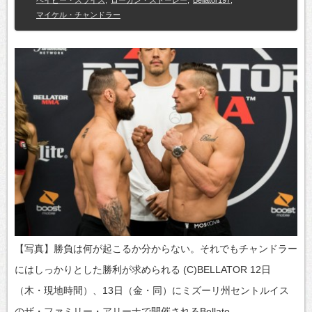
ベイビー・スライス
,
ローガン・ストーレー
,
Bellator197
,
マイケル・チャンドラー
【写真】勝負は何が起こるか分からない。それでもチャンドラー
にはしっかりとした勝利が求められる (C)BELLATOR 12日
（木・現地時間）、13日（金・同）にミズーリ州セントルイス
のザ・ファミリー・アリーナで開催されるBellato…