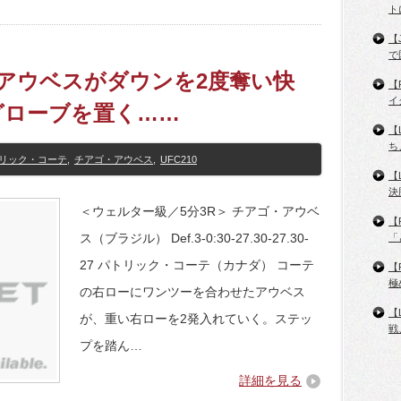
ト
【
で
ゴ・アウベスがダウンを2度奪い快
【
イ
グローブを置く……
【
ち
リック・コーテ
,
チアゴ・アウベス
,
UFC210
【
決
＜ウェルター級／5分3R＞ チアゴ・アウベ
【
ス（ブラジル） Def.3-0:30-27.30-27.30-
「
27 パトリック・コーテ（カナダ） コーテ
【
極
の右ローにワンツーを合わせたアウベス
【
が、重い右ローを2発入れていく。ステッ
戦
プを踏ん…
詳細を見る