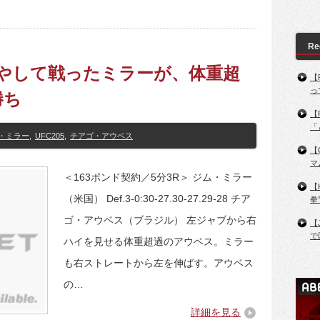
Re
を増やして戦ったミラーが、体重超
【
っ
勝ち
【
「
・ミラー
,
UFC205
,
チアゴ・アウベス
【
マ
＜163ポンド契約／5分3R＞ ジム・ミラー
【
（米国） Def.3-0:30-27.30-27.29-28 チア
拳
ゴ・アウベス（ブラジル） 左ジャブから右
【
で
ハイを見せる体重超過のアウベス。ミラー
も右ストレートから左を伸ばす。アウベス
の…
詳細を見る