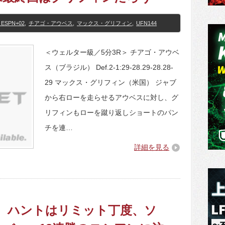
 ESPN+02
,
チアゴ・アウベス
,
マックス・グリフィン
,
UFN144
＜ウェルター級／5分3R＞ チアゴ・アウベ
ス（ブラジル） Def.2-1:29-28.29-28.28-
29 マックス・グリフィン（米国） ジャブ
から右ローを走らせるアウベスに対し、グ
リフィンもローを蹴り返しショートのパン
チを連…
詳細を見る
終了 ハントはリミット丁度、ソ