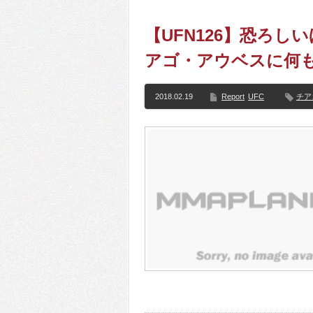
【UFN126】恐ろ
アゴ・アウベスに何
2018.02.19
Report
UFC
チア