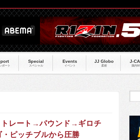
port
Special
Events
JJ Globo
J-C
レポート
スペシャル
イベント
柔術
国内M
】左ストレート→パウンド→ギロチ
ゴ・ピッチブルから圧勝