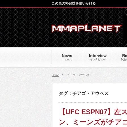
この星の格闘技を追いかける
News
Interview
Re
ニュース
インタビュー
試合
Home
チアゴ・アウベス
タグ：チアゴ・アウベス
【UFC ESPN07
ン、ミーンズがチア