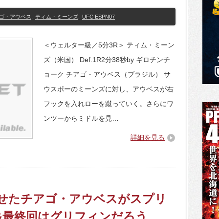
ゴ・アウベス
,
ティム・ミーンズ
,
UFC ESPN07
＜ウェルター級／5分3R＞ ティム・ミーン
ズ（米国） Def.1R2分38秒by ギロチンチ
ョーク チアゴ・アウベス（ブラジル） サ
ウスポーのミーンズに対し、アウベスが右
フックを入れローを蹴っていく。さらにワ
ンツーからミドルを見…
詳細を見る
を見せたチアゴ・アウベスがスプリ
&最終回はグリフィンだろう