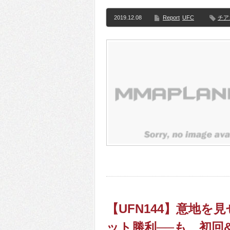
2019.12.08
Report
UFC
チア
【UFN144】意地
ット勝利──も、初回