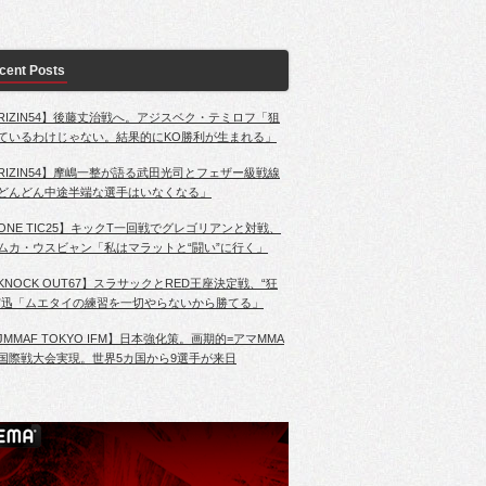
cent Posts
RIZIN54】後藤丈治戦へ。アジスベク・テミロフ「狙
ているわけじゃない。結果的にKO勝利が生まれる」
RIZIN54】摩嶋一整が語る武田光司とフェザー級戦線
どんどん中途半端な選手はいなくなる」
ONE TIC25】キックT一回戦でグレゴリアンと対戦、
ムカ・ウスビャン「私はマラットと“闘い”に行く」
KNOCK OUT67】スラサックとRED王座決定戦、“狂
”迅「ムエタイの練習を一切やらないから勝てる」
JMMAF TOKYO IFM】日本強化策。画期的=アマMMA
国際戦大会実現。世界5カ国から9選手が来日