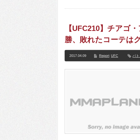
【UFC210】チア
勝、敗れたコーテは
2017.04.09
Report
UFC
パト