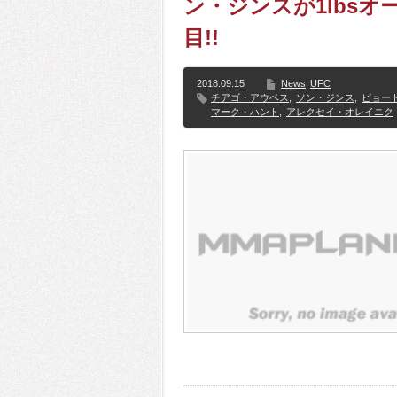
ン・ジンスが1lbsオ
目!!
2018.09.15
News
UFC
チアゴ・アウベス
,
ソン・ジンス
,
ピョー
マーク・ハント
,
アレクセイ・オレイニク