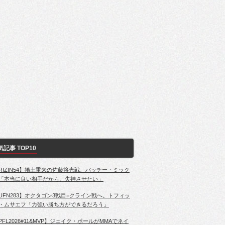
気記事 TOP10
RIZIN54】捲土重来の佐藤将光戦、パッチー・ミック
「本当に良い相手だから、失神させたい」
UFN283】オクタゴン3戦目=クライン戦へ。トフィッ
・ムサエフ「力強い勝ち方ができるだろう」
PFL2026#11&MVP】ジェイク・ポールがMMAでネイ