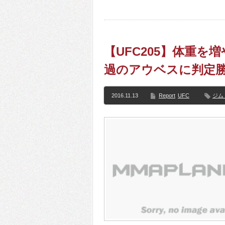
【UFC205】体重
過のアウベスに判定
2016.11.13
Report
UFC
ジム