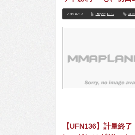
2019.02.03
Report
UFC
UFN
【UFN136】計量