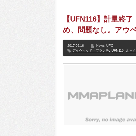
【UFN116】計量
め、問題なし。アウ
2017.09.16
News
UFC
デイヴィッド・ブランチ
,
UFN116
,
ルーク