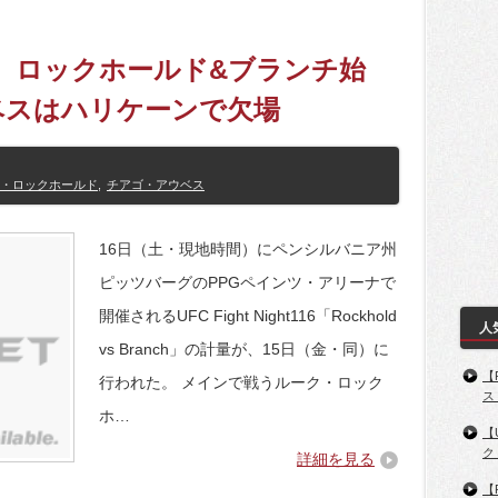
終了 ロックホールド&ブランチ始
ベスはハリケーンで欠場
・ロックホールド
,
チアゴ・アウベス
16日（土・現地時間）にペンシルバニア州
ピッツバーグのPPGペインツ・アリーナで
開催されるUFC Fight Night116「Rockhold
人
vs Branch」の計量が、15日（金・同）に
【
行われた。 メインで戦うルーク・ロック
ス
ホ…
【
ク
詳細を見る
【