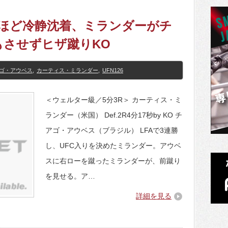
しいほど冷静沈着、ミランダーがチ
もさせずヒザ蹴りKO
ゴ・アウベス
,
カーティス・ミランダー
,
UFN126
＜ウェルター級／5分3R＞ カーティス・ミ
ランダー（米国） Def.2R4分17秒by KO チ
アゴ・アウベス（ブラジル） LFAで3連勝
し、UFC入りを決めたミランダー。アウベ
スに右ローを蹴ったミランダーが、前蹴り
を見せる。ア…
詳細を見る