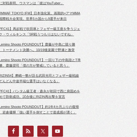
に対戦表明。ウスマンは「彼はYouTuber」
JMMAF TOKYO IFM】日本強化策。画期的=アマMMA
国際戦大会実現。世界5カ国から9選手が来日
PFC41】再起戦で吹田琢とフェザー級王座を争うジェ
ク・ウィルキンス「5R戦うつもりはないですね」
Lemino Shooto POUNDOUT】齋藤が中島に競り勝
、トーナメント決勝へ。10/19後楽園で野瀬と激突
Lemino Shooto POUNDOUT】一回り下の中島陸とT準
勝。齋藤奨司「僕の方が警戒していると思う」
RIZIN54】摩嶋一整が語る武田光司とフェザー級戦線
どんどん中途半端な選手はいなくなる」
PFC41】バンタム級王者・森永が初回で西に肩固めを
めて防衛成功。試合後にRIZIN再出撃を宣言
Lemino Shooto POUNDOUT】約1年4カ月ぶりの復帰
、岩倉優輝「強い選手を倒すことで達成感が湧く」