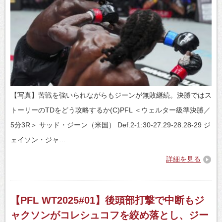
【写真】苦戦を強いられながらもジーンが無敗継続。決勝ではス
トーリーのTDをどう攻略するか(C)PFL ＜ウェルター級準決勝／
5分3R＞ サッド・ジーン（米国） Def.2-1:30-27.29-28.28-29 ジ
ェイソン・ジャ…
詳細を見る
【PFL WT2025#01】後頭部打撃で中断もジ
ャクソンがコレシュコフを絞め落とし、ジー