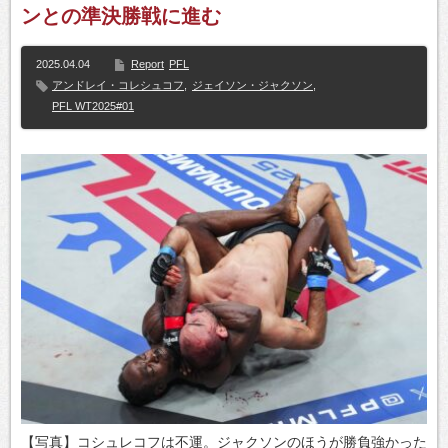
ンとの準決勝戦に進む
2025.04.04
Report
PFL
アンドレイ・コレシュコフ
,
ジェイソン・ジャクソン
,
PFL WT2025#01
【写真】コシュレコフは不運。ジャクソンのほうが勝負強かった