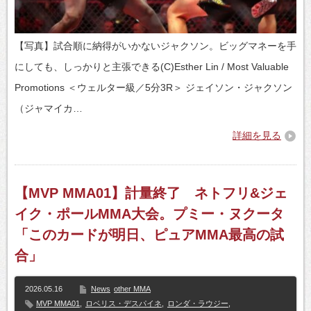
【写真】試合順に納得がいかないジャクソン。ビッグマネーを手
にしても、しっかりと主張できる(C)Esther Lin / Most Valuable
Promotions ＜ウェルター級／5分3R＞ ジェイソン・ジャクソン
（ジャマイカ…
詳細を見る
【MVP MMA01】計量終了 ネトフリ&ジェ
イク・ポールMMA大会。プミー・ヌクータ
「このカードが明日、ピュアMMA最高の試
合」
2026.05.16
News
other MMA
MVP MMA01
,
ロベリス・デスパイネ
,
ロンダ・ラウジー
,