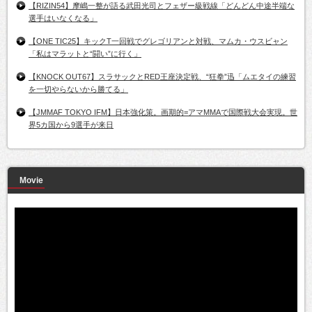
【RIZIN54】摩嶋一整が語る武田光司とフェザー級戦線「どんどん中途半端な
選手はいなくなる」
【ONE TIC25】キックT一回戦でグレゴリアンと対戦、マムカ・ウスビャン
「私はマラットと“闘い”に行く」
【KNOCK OUT67】スラサックとRED王座決定戦、“狂拳”迅「ムエタイの練習
を一切やらないから勝てる」
【JMMAF TOKYO IFM】日本強化策。画期的=アマMMAで国際戦大会実現。世
界5カ国から9選手が来日
Movie