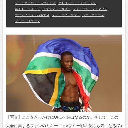
ジュニオール・ドスサントス
,
アドリアーノ・モライシュ
,
ネイト・ディアズ
,
フランシス・ガヌー
,
ジェイソン・ジャクソン
,
サラディーヌ・パルナス
,
フィリッピ・リンス
,
ジナ・カラーノ
,
プミー・ヌクータ
【写真】ここをきっかけにUFCへ進出なるのか。そして、この
大会に集まるファンのミキーニョ×プミー戦の反応も気になる(C)