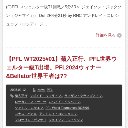
(C)PFL ＜ウェルター級T1回戦／5分3R＞ ジェイソン・ジャクソ
ン（ジャマイカ） Def.2R4分21秒 by RNC アンドレイ・コレシ
ュコフ（ロシア） ジ…
詳細を見る
【PFL WT2025#01】菊入正行、PFL世界ウ
ェルター級T出場。PFL2024ウィナー
&Bellator世界王者は??
2025.02.12
News
PFL
菊入正行
,
マゴメド・ウマラトフ.
,
ラマザン・クラマゴメドフ
,
ローガン・ストーリー
,
ムハメド・ベルハモフ
,
シャミル・ムサエフ
,
PFL World Tournament2025#01
,
ヨナス・パカル
,
アンドレイ・コレシュコフ
,
フローリム・ゼンデリ
,
ジェイソン・ジャクソン