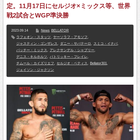
定。11月17日にセルジオ×ミックス等、世界
戦2試合とWGP準決勝
2023.09.14
News
BELLATOR
ラフェオン・スタッツ
,
ヤーソラフ・アモソフ
,
ジャスティン・ゴンザレス
,
ダニー・サバテーロ
,
スミコ・イナバ
,
パッチー・ミックス
,
アレクサンデル・シャブリー
,
デニス・キルホルツ
,
パトリッキー・フレイレ
,
チムール・カイズリエフ
,
セルジオ・ペティス
,
Bellator301
,
ジェイソン・ジャクソン