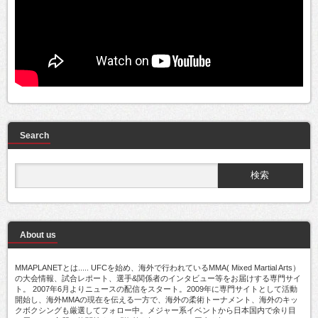
Search
About us
MMAPLANETとは..... UFCを始め、海外で行われているMMA( Mixed Martial Arts）
の大会情報、試合レポート、選手&関係者のインタビュー等をお届けする専門サイ
ト。 2007年6月よりニュースの配信をスタート。2009年に専門サイトとして活動
開始し、海外MMAの現在を伝える一方で、海外の柔術トーナメント、海外のキッ
クボクシングも厳選してフォロー中。メジャー系イベントから日本国内で余り目