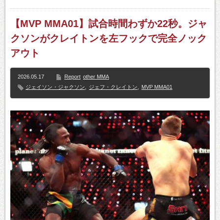
【MVP MMA01】試合時間わずか22秒。ジャ
クソンがクレイトンを左フックで完全ノック
アウト
2026.05.17
Report
other MMA
ジェイソン・ジャクソン
,
ジェフ・クレイトン
,
MVP MMA01