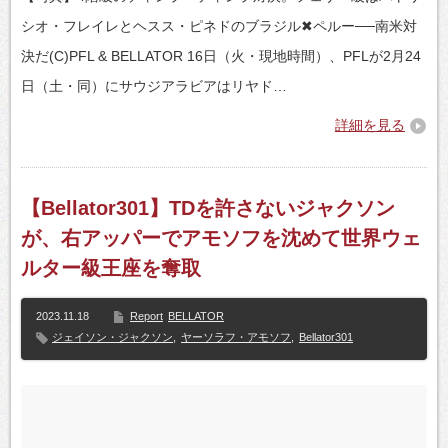
シオ・フレイレとヘスス・ピネドのブラジル✖ペルー──南米対
決だ(C)PFL & BELLATOR 16日（火・現地時間）、PFLが2月24
日（土・同）にサウジアラビアはリヤド…
詳細を見る
【Bellator301】TDを許さないジャクソン
が、右アッパーでアモソフを沈めて世界ウェ
ルター級王座を奪取
2023.11.18
Report
BELLATOR
ジェイソン・ジャクソン
,
ヤーソラフ・アモソフ
,
Bellator301