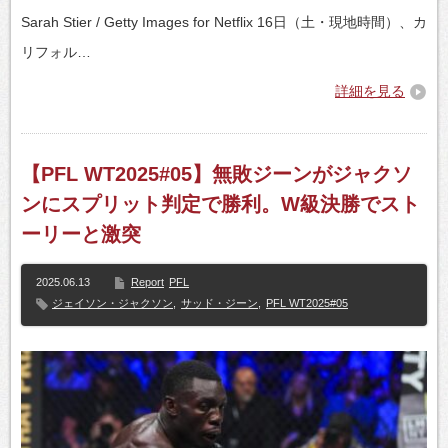
Sarah Stier / Getty Images for Netflix 16日（土・現地時間）、カ
リフォル…
詳細を見る
【PFL WT2025#05】無敗ジーンがジャクソ
ンにスプリット判定で勝利。W級決勝でスト
ーリーと激突
2025.06.13
Report
PFL
ジェイソン・ジャクソン
,
サッド・ジーン
,
PFL WT2025#05