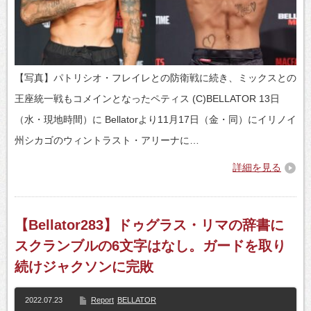
【写真】パトリシオ・フレイレとの防衛戦に続き、ミックスとの
王座統一戦もコメインとなったペティス (C)BELLATOR 13日
（水・現地時間）に Bellatorより11月17日（金・同）にイリノイ
州シカゴのウィントラスト・アリーナに…
詳細を見る
【Bellator283】ドゥグラス・リマの辞書に
スクランブルの6文字はなし。ガードを取り
続けジャクソンに完敗
2022.07.23
Report
BELLATOR