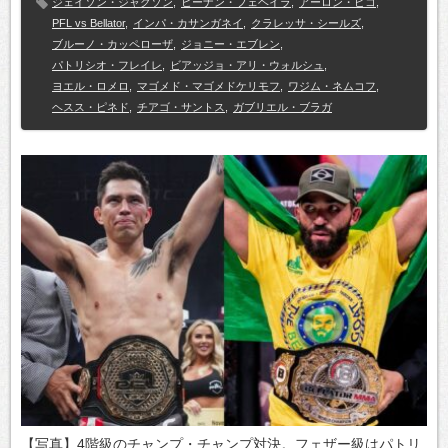
ジェイソン・ジャクソン
,
ヒーナン・フェヘイラ
,
アーロン・ピコ
,
PFL vs Bellator
,
インパ・カサンガネイ
,
クラレッサ・シールズ
,
ブルーノ・カッペローザ
,
ジョニー・エブレン
,
パトリシオ・フレイレ
,
ビアッジョ・アリ・ウォルシュ
,
ヨエル・ロメロ
,
マゴメド・マゴメドケリモフ
,
ワジム・ネムコフ
,
ヘスス・ピネド
,
チアゴ・サントス
,
ガブリエル・ブラガ
【写真】4階級のチャンプ・チャンプ対決。フェザー級はパトリ