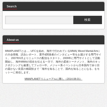
Search
About us
MMAPLANETとは..... UFCを始め、海外で行われているMMA( Mixed Martial Arts）
の大会情報、試合レポート、選手&関係者のインタビュー等をお届けする専門サイ
ト。 2007年6月よりニュースの配信をスタート。2009年に専門サイトとして活動
開始し、海外MMAの現在を伝える一方で、海外の柔術トーナメント、海外のキッ
クボクシングも厳選してフォロー中。メジャー系イベントから日本国内で余り目
の届かない良質の格闘技まで「海外を知ることで、国内を知ることになる」をモ
ットーに発信します。
MMAPLANETリニューアルに際し（2014.08.01）