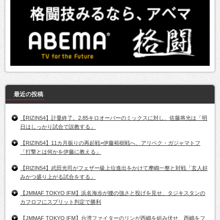
最近の投稿
【RIZIN54】計量終了。2.85キロオーバーのミックスに対し、佐藤将光は「明
日はしっかり試合で説教する」
【RIZIN54】11カ月振りの再起戦=伊藤裕樹戦へ、アリベク・ガジャマトフ
「打撃とは何かを伊藤に教える」
【RIZIN54】武田光司がフェザー級上位進出をかけて摩嶋一整と対戦「玄人好
みかつ盛り上がる試合をする」
【JMMAF TOKYO IFM】浜名海歩が腰の強さと投げを見せ、タジキスタンの
カフロフにスプリット判定で勝利
【JMMAF TOKYO IFM】台湾ファイターのリンが西嶋を組み伏せ、西嶋をフ