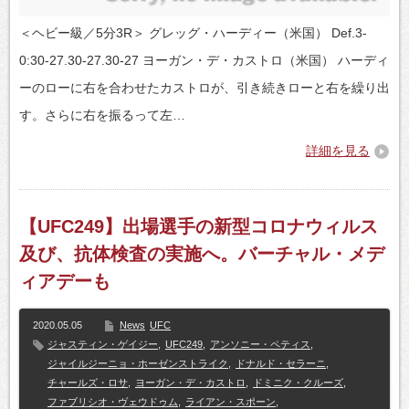
＜ヘビー級／5分3R＞ グレッグ・ハーディー（米国） Def.3-
0:30-27.30-27.30-27 ヨーガン・デ・カストロ（米国） ハーディ
ーのローに右を合わせたカストロが、引き続きローと右を繰り出
す。さらに右を振るって左…
詳細を見る
【UFC249】出場選手の新型コロナウィルス
及び、抗体検査の実施へ。バーチャル・メデ
ィアデーも
2020.05.05
News
UFC
ジャスティン・ゲイジー
,
UFC249
,
アンソニー・ペティス
,
ジャイルジーニョ・ホーゼンストライク
,
ドナルド・セラーニ
,
チャールズ・ロサ
,
ヨーガン・デ・カストロ
,
ドミニク・クルーズ
,
ファブリシオ・ヴェウドゥム
,
ライアン・スポーン
,