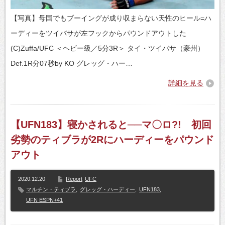
【写真】母国でもブーイングが成り収まらない天性のヒール=ハ
ーディーをツイバサが左フックからパウンドアウトした
(C)Zuffa/UFC ＜ヘビー級／5分3R＞ タイ・ツイバサ（豪州）
Def.1R分07秒by KO グレッグ・ハー…
詳細を見る
【UFN183】寝かされると──マ〇ロ?! 初回
劣勢のティブラが2Rにハーディーをパウンド
アウト
2020.12.20
Report
UFC
マルチン・ティブラ
,
グレッグ・ハーディー
,
UFN183
,
UFN ESPN+41