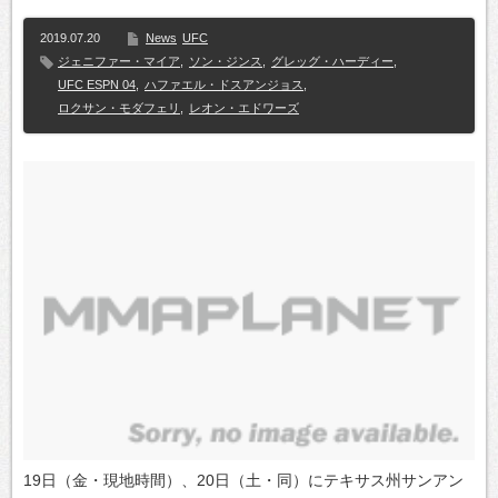
2019.07.20
News
UFC
ジェニファー・マイア
,
ソン・ジンス
,
グレッグ・ハーディー
,
UFC ESPN 04
,
ハファエル・ドスアンジョス
,
ロクサン・モダフェリ
,
レオン・エドワーズ
19日（金・現地時間）、20日（土・同）にテキサス州サンアン