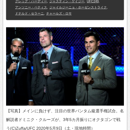
グレッグ・ハーディー
,
ジャスティン・ゲイジー
,
UFC249
,
アンソニー・ペティス
,
ジャイルジーニョ・ホーゼンストライク
,
ドナルド・セラーニ
,
チャールズ・ロサ
【写真】メインに負けず、注目の世界バンタム級選手権試合。名
解説者ドミニク・クルーズが、3年5カ月振りにオクタゴンで戦
う(C)Zuffa/UFC 2020年5月9日（土・現地時間）