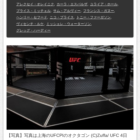
アレクセイ・オレイニク
,
カーラ・エスパルザ
,
ユライア・ホール
,
ブライス・ミッチェル
,
サム・アルヴィー
,
フランシス・ガヌー
,
ヘンリー・セフード
,
ニコ・プライス
,
トニー・ファーガソン
,
ヴィセンチ・ルケ
,
ミッシェレ・ウォーターソン
,
グレッグ・ハーディー
【写真】写真は上海のUFCPIのオクタゴン (C)Zuffa/ UFC 4日