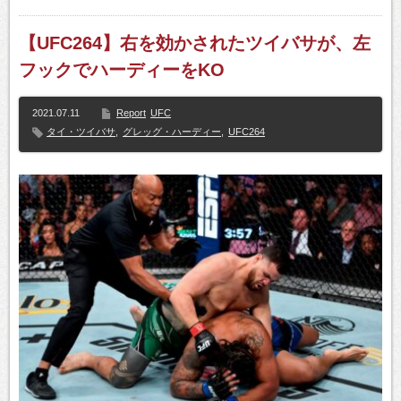
【UFC264】右を効かされたツイバサが、左
フックでハーディーをKO
2021.07.11
Report
UFC
タイ・ツイバサ
,
グレッグ・ハーディー
,
UFC264