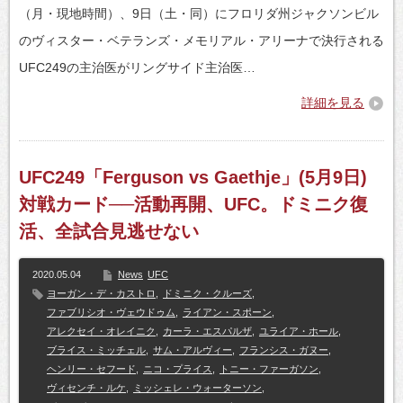
（月・現地時間）、9日（土・同）にフロリダ州ジャクソンビル
のヴィスター・ベテランズ・メモリアル・アリーナで決行される
UFC249の主治医がリングサイド主治医…
詳細を見る
UFC249「Ferguson vs Gaethje」(5月9日)
対戦カード──活動再開、UFC。ドミニク復
活、全試合見逃せない
2020.05.04
News
UFC
ヨーガン・デ・カストロ
,
ドミニク・クルーズ
,
ファブリシオ・ヴェウドゥム
,
ライアン・スポーン
,
アレクセイ・オレイニク
,
カーラ・エスパルザ
,
ユライア・ホール
,
ブライス・ミッチェル
,
サム・アルヴィー
,
フランシス・ガヌー
,
ヘンリー・セフード
,
ニコ・プライス
,
トニー・ファーガソン
,
ヴィセンチ・ルケ
,
ミッシェレ・ウォーターソン
,