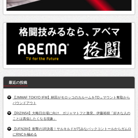
最近の投稿
【JMMAF TOKYO IFM】林田がモロッコのカルームをTD→マウント奪取から
パウンドアウト
【RIZIN54】大晦日出場に向け、ガジャマトフと激突。伊藤裕樹「好きな人の
ことは真似したくなる現象」
【UFN284】衝撃の1R決着！サルキルドが巧みなバックコントールからガムロ
にRNCを極める