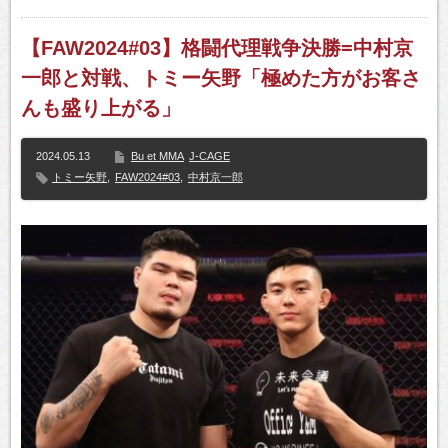
【FAW2024#03】格闘代理戦争決勝=中村京
一郎と対戦、トミー矢野「極めた方がお客さ
んも盛り上がる」
2024.05.13
Bu et MMA
J-CAGE
トミー矢野
,
FAW2024#03
,
中村京一郎