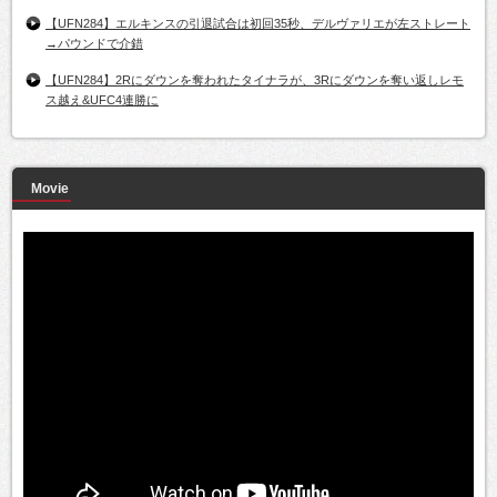
【UFN284】エルキンスの引退試合は初回35秒、デルヴァリエが左ストレート
→パウンドで介錯
【UFN284】2Rにダウンを奪われたタイナラが、3Rにダウンを奪い返しレモ
ス越え&UFC4連勝に
Movie