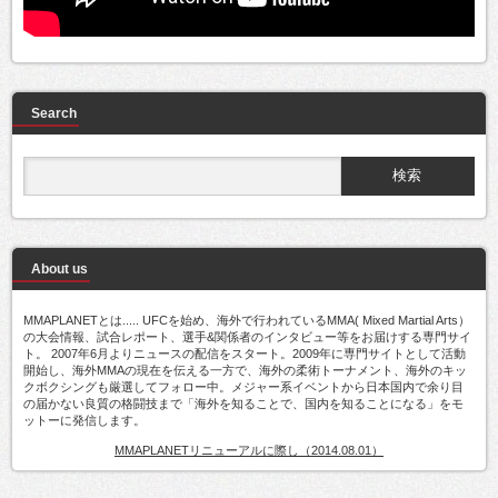
Search
About us
MMAPLANETとは..... UFCを始め、海外で行われているMMA( Mixed Martial Arts）
の大会情報、試合レポート、選手&関係者のインタビュー等をお届けする専門サイ
ト。 2007年6月よりニュースの配信をスタート。2009年に専門サイトとして活動
開始し、海外MMAの現在を伝える一方で、海外の柔術トーナメント、海外のキッ
クボクシングも厳選してフォロー中。メジャー系イベントから日本国内で余り目
の届かない良質の格闘技まで「海外を知ることで、国内を知ることになる」をモ
ットーに発信します。
MMAPLANETリニューアルに際し（2014.08.01）