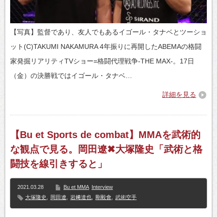
【写真】監督であり、友人でもあるイゴール・タナベとツーショ
ット(C)TAKUMI NAKAMURA 4年振りに再開したABEMAの格闘
家発掘リアリティTVショー=格闘代理戦争-THE MAX-。17日
（金）の決勝戦ではイゴール・タナベ…
詳細を見る
【Bu et Sports de combat】MMAを武術的
な観点で見る。岡田遼✖大塚隆史「武術と格
闘技を線引きすると」
2021.03.28
Bu et MMA
Interview
大塚隆史
,
岡田遼
,
岩﨑達也
,
剛毅會
,
武術空手