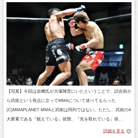
【写真】今回は岩﨑氏が大塚陣営にいたということで、試合前か
ら武術という視点に立ってMMAについて述べてもらった
(C)MMAPLANET MMAと武術は同列ではない。ただし、武術の4
大要素である『観えている』状態、『先を取れている』状…
詳細を見る