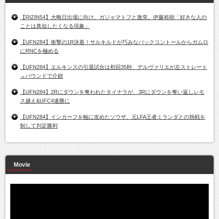
【RIZIN54】大晦日出場に向け、ガジャマトフと激突。伊藤裕樹「好きな人の
ことは真似したくなる現象」
【UFN284】衝撃の1R決着！サルキルドが巧みなバックコントールからガムロ
にRNCを極める
【UFN284】エルキンスの引退試合は初回35秒、デルヴァリエが左ストレート
→パウンドで介錯
【UFN284】2Rにダウンを奪われたタイナラが、3Rにダウンを奪い返しレモ
ス越え&UFC4連勝に
【UFN284】インカーフを軸に攻めたソウザ、元LFA王者ミランダとの熱戦を
制して判定勝利
Movie