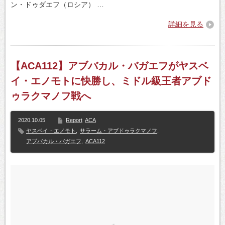
ン・ドゥダエフ（ロシア） …
詳細を見る
【ACA112】アブバカル・バガエフがヤスベ
イ・エノモトに快勝し、ミドル級王者アブド
ゥラクマノフ戦へ
2020.10.05
Report
ACA
ヤスベイ・エノモト
,
サラーム・アブドゥラクマノフ
,
アブバカル・バガエフ
,
ACA112