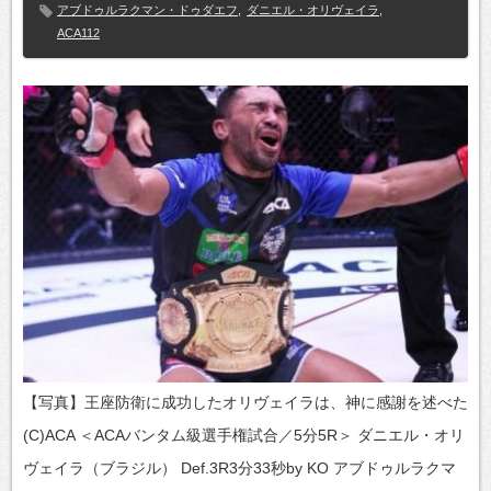
アブドゥルラクマン・ドゥダエフ
,
ダニエル・オリヴェイラ
,
ACA112
【写真】王座防衛に成功したオリヴェイラは、神に感謝を述べた
(C)ACA ＜ACAバンタム級選手権試合／5分5R＞ ダニエル・オリ
ヴェイラ（ブラジル） Def.3R3分33秒by KO アブドゥルラクマ