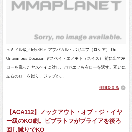
＜ミドル級／5分3R＞ アブバカル・バガエフ（ロシア） Def.
Unanimous Decision ヤスベイ・エノモト（スイス） 前に出て左
ローを蹴ったヤスベイに対し、バガエフも右ローを返す。互いに
左右のローを蹴り、ジャブか…
詳細を見る
【ACA112】ノックアウト・オブ・ジ・イヤ
ー級のKO劇。ビブラトフがプライアを後ろ
回し蹴りでKO