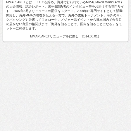
MMAPLANETとは..... UFCを始め、海外で行われているMMA( Mixed Martial Arts）
の大会情報、試合レポート、選手&関係者のインタビュー等をお届けする専門サイ
ト。 2007年6月よりニュースの配信をスタート。2009年に専門サイトとして活動
開始し、海外MMAの現在を伝える一方で、海外の柔術トーナメント、海外のキッ
クボクシングも厳選してフォロー中。メジャー系イベントから日本国内で余り目
の届かない良質の格闘技まで「海外を知ることで、国内を知ることになる」をモ
ットーに発信します。
MMAPLANETリニューアルに際し（2014.08.01）