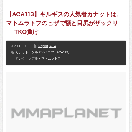
【ACA113】キルギスの人気者カナットは、
マトムラトフのヒザで額と目尻がザックリ
──TKO負け
2020.11.07
Report
ACA
カナット・ケルディベコフ
,
ACA113
,
アレクサンデル・マトムラトフ