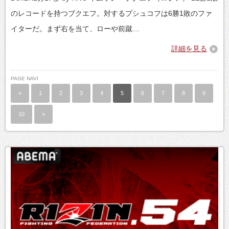
のレコードを持つブクエフ。対するプシュコフは6勝1敗のファ
イターだ。まず右を当て、ローや前蹴…
詳細を見る
PAGE NAVI
«
1
2
3
4
5
6
7
8
9
10
»