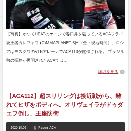
【写真】かつてHEATのケージで春日井を破っているACAフライ
級王者カレフォフ (C)MMAPLANET 6日（金・現地時間）、ロシ
アはモスクワのVTBアレーナでACA113が開催される。 ブラジル
勢の招聘が再開されたACAでは…
詳細を見る
【ACA112】超スリリングは接近戦から、離
れてヒザをボディへ。オリヴェイラがドゥダ
エフ倒し、王座防衛
2020.10.05
Report
ACA