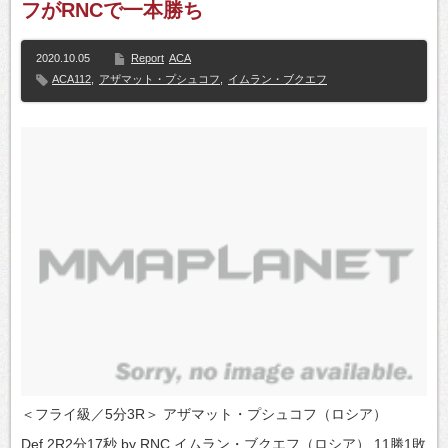
フがRNCで一本勝ち
2020.10.05
Report
ACA
ACA112
,
アザマット・プシュコフ
,
イムラン・ブクエフ
＜フライ級／5分3R＞ アザマット・プシュコフ（ロシア）
Def.2R2分17秒 by RNC イムラン・ブクエフ（ロシア） 11勝1敗