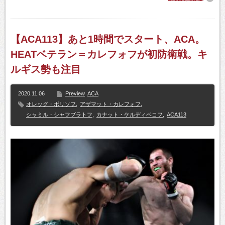
【ACA113】あと1時間でスタート、ACA。
HEATベテラン＝カレフォフが初防衛戦。キ
ルギス勢も注目
2020.11.06
Preview
ACA
オレッグ・ボリソフ
,
アザマット・カレフォフ
,
シャミル・シャフブラトフ
,
カナット・ケルディベコフ
,
ACA113