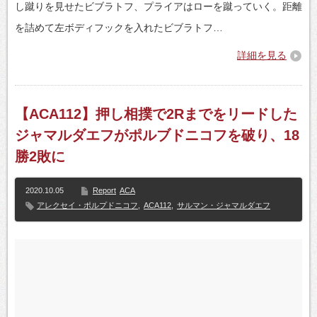
し蹴りを見せたビブラトフ、プライアはローを蹴っていく。距離
を詰めて左ボディフックを入れたビブラトフ…
詳細を見る
【ACA112】押し相撲で2Rまでをリードした
ジャマルダエフがポルブドニコフを破り、18
勝2敗に
2020.10.05
Report
ACA
アレクセイ・ポルプドニコフ
,
ACA112
,
サルマン・ジャマルダエフ