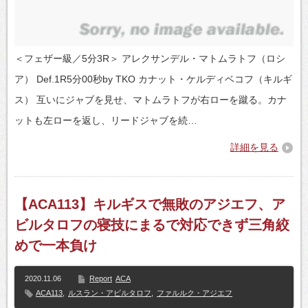
＜フェザー級／5分3R＞ アレクサンデル・マトムラトフ（ロシ
ア） Def.1R5分00秒by TKO カナット・ケルディベコフ（キルギ
ス） 互いにジャブを見せ、マトムラトフが右ローを蹴る。カナ
ットも左ローを返し、リードジャブを続…
詳細を見る
【ACA113】キルギスで無敗のアジエフ、ア
ビルタロフの寝技にまるで対応できず三角絞
めで一本負け
2020.11.06
Report
ACA
ACA113
,
ルスラン・アビルタロフ
,
ファルルク・アジエフ