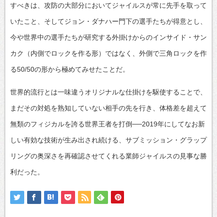
すべきは、攻防の大部分においてジャイルスが常に先手を取って
いたこと、そしてジョン・ダナハー門下の選手たちが得意とし、
今や世界中の選手たちが研究する外掛けからのインサイド・サン
カク（内側でロックを作る形）ではなく、外側で三角ロックを作
る50/50の形から極めてみせたことだ。
世界的流行とは一味違うオリジナルな仕掛けを駆使することで、
まだその対処を熟知していない相手の先を行き、体格差を超えて
無類のフィジカルを誇る世界王者を打倒──2019年にしてなお新
しい有効な技術が生み出され続ける、サブミッション・グラップ
リングの奥深さを再確認させてくれる業師ジャイルスの見事な勝
利だった。