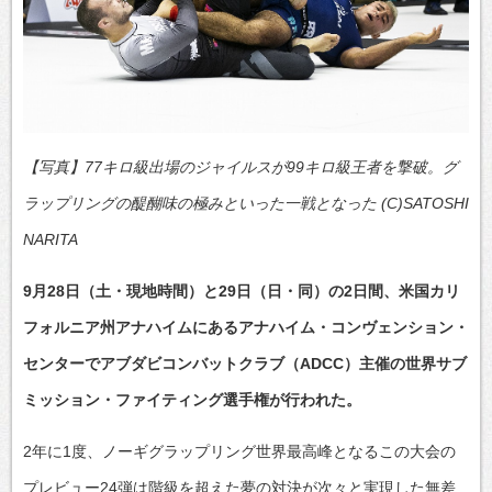
【写真】77キロ級出場のジャイルスが99キロ級王者を撃破。グ
ラップリングの醍醐味の極みといった一戦となった (C)SATOSHI
NARITA
9月28日（土・現地時間）と29日（日・同）の2日間、米国カリ
フォルニア州アナハイムにあるアナハイム・コンヴェンション・
センターでアブダビコンバットクラブ（ADCC）主催の世界サブ
ミッション・ファイティング選手権が行われた。
2年に1度、ノーギグラップリング世界最高峰となるこの大会の
プレビュー24弾は階級を超えた夢の対決が次々と実現した無差