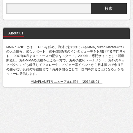
About us
MMAPLANETとは..... UFCを始め、海外で行われているMMA( Mixed Martial Arts）
の大会情報、試合レポート、選手&関係者のインタビュー等をお届けする専門サイ
ト。 2007年6月よりニュースの配信をスタート。2009年に専門サイトとして活動
開始し、海外MMAの現在を伝える一方で、海外の柔術トーナメント、海外のキッ
クボクシングも厳選してフォロー中。メジャー系イベントから日本国内で余り目
の届かない良質の格闘技まで「海外を知ることで、国内を知ることになる」をモ
ットーに発信します。
MMAPLANETリニューアルに際し（2014.08.01）