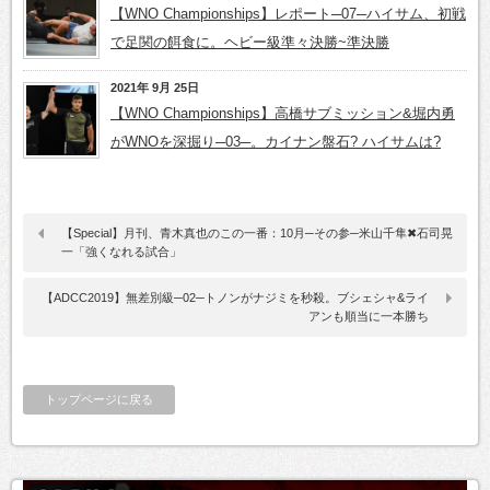
【WNO Championships】レポート─07─ハイサム、初戦
で足関の餌食に。ヘビー級準々決勝~準決勝
2021年 9月 25日
【WNO Championships】高橋サブミッション&堀内勇
がWNOを深掘り─03─。カイナン盤石? ハイサムは?
【Special】月刊、青木真也のこの一番：10月─その参─米山千隼✖石司晃
一「強くなれる試合」
【ADCC2019】無差別級─02─トノンがナジミを秒殺。ブシェシャ&ライ
アンも順当に一本勝ち
トップページに戻る