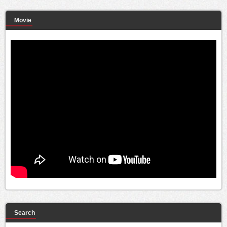
Movie
Search