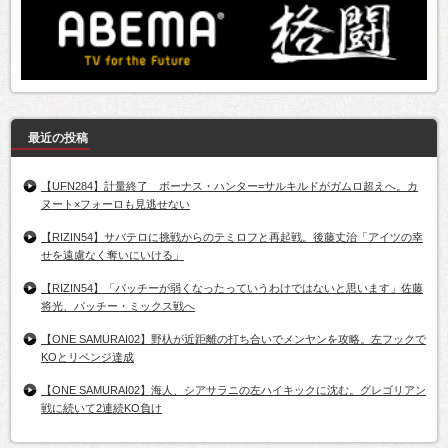
最近の投稿
【UFN284】計量終了 ボーナス・ハンター=サルキルドがガムロ超えへ。カ
ヌート×フォーロも見逃せない
【RIZIN54】サバテロに挑戦からのテミロフと再起戦。後藤丈治「アイツの幸
せを遠慮なく奪いにいける」
【RIZIN54】「パッチーが弱くなったっていうわけではないと思います」佐藤
将光、パッチー・ミックス戦へ
【ONE SAMURAI02】野杁が近距離の打ち合いでメンヤンを攻略。左フックで
KOとリベンジ達成
【ONE SAMURAI02】海人、シアサラニの左ハイキックに沈む。グレゴリアン
戦に続いて2連続KO負け