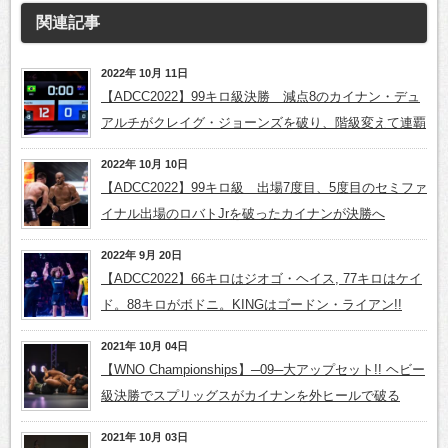
関連記事
2022年 10月 11日
【ADCC2022】99キロ級決勝 減点8のカイナン・デュ
アルチがクレイグ・ジョーンズを破り、階級変えて連覇
2022年 10月 10日
【ADCC2022】99キロ級 出場7度目、5度目のセミファ
イナル出場のロバトJrを破ったカイナンが決勝へ
2022年 9月 20日
【ADCC2022】66キロはジオゴ・ヘイス, 77キロはケイ
ド。88キロがボドニ。KINGはゴードン・ライアン!!
2021年 10月 04日
【WNO Championships】─09─大アップセット!! ヘビー
級決勝でスプリッグスがカイナンを外ヒールで破る
2021年 10月 03日