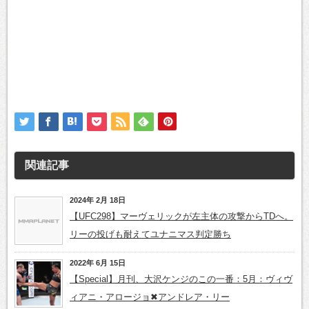
関連記事
2024年 2月 18日
【UFC298】マーヴェリックが左主体の攻撃からTDへ。
リーの投げも耐えてユナニマス判定勝ち
2022年 6月 15日
【Special】月刊、大沢ケンジのこの一番：5月：ヴィヴ
ィアニ・アロージョ✖アンドレア・リー