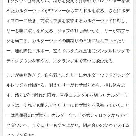
イクダウンは奪えない。蹴りを交える打撃戦でプレッシャーを強
めたカルダーウッドがワンツーから左ミドルを蹴る。さらにボデ
ィブローに続き、前蹴りで腹を攻撃するカルダーウッドに対し、
リーも腹に蹴りを変える。ジャブの打ち合いから、リーが右フッ
クを当てる。カルダーウッドの前蹴りの直後に組んでいったリ
ー。離れ際にエルボー、左ミドルを入れ直後にシングルレッグで
テイクダウンを奪うと、スクランブルで背中に飛び乗る。
ここが乗り過ぎて、自ら着地したリーにカルダーウッドがシング
ルレッグを仕掛ける。耐えたリーがヒザ蹴りから、押し込み返
す。残り1分で離れた両者、直後にシングルを切ったカルダーウ
ッドは、それでも組んできたリーにヒザ蹴りを見舞っていく。リ
ーは首相撲&ヒザ蹴り、カルダーウッドがボディロックからテイ
クダウンへ。すぐにリーも立ち上がり、組み合いのなかでタイム
アップを迎えた。