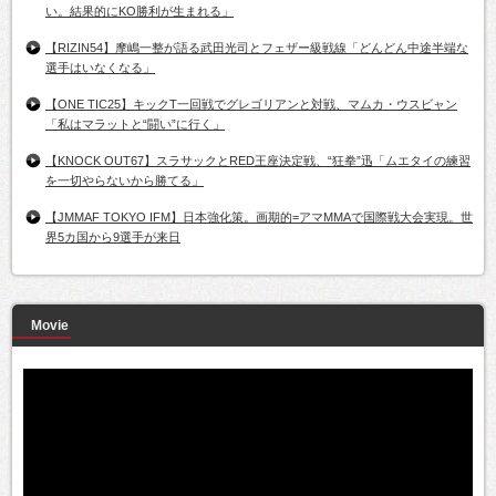
い。結果的にKO勝利が生まれる」
【RIZIN54】摩嶋一整が語る武田光司とフェザー級戦線「どんどん中途半端な
選手はいなくなる」
【ONE TIC25】キックT一回戦でグレゴリアンと対戦、マムカ・ウスビャン
「私はマラットと“闘い”に行く」
【KNOCK OUT67】スラサックとRED王座決定戦、“狂拳”迅「ムエタイの練習
を一切やらないから勝てる」
【JMMAF TOKYO IFM】日本強化策。画期的=アマMMAで国際戦大会実現。世
界5カ国から9選手が来日
Movie