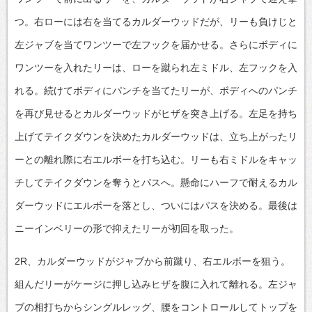
つ。右ローには右を当てるカルダーウッドだが、リーも負けじと
左ジャブを当てワンツーで左フックを届かせる。さらにボディに
ワンツーを入れたリーは、ローを蹴られ左ミドル、左フックを入
れる。続けてボディにパンチを当てたリーが、ボディへのパンチ
を再び見せるとカルダーウッドがヒザを突き上げる。左足を持ち
上げてテイクダウンを決めたカルダーウッドは、立ち上がったリ
ーとの離れ際に右エルボーを打ち込む。リーも右ミドルをキャッ
チしてテイクダウンを奪うとパスへ。懸命にハーフで耐えるカル
ダーウッドにエルボーを落とし、ついにはパスを決める。最後は
ニーインベリーの形で抑えたリーが初回を取った。
2R、カルダーウッドがジャブから前蹴り、右エルボーを狙う。
組んだリーがケージに押し込みヒザを腹に入れて離れる。左ジャ
ブの相打ちからシングルレッグ、腰をコントロールしてトップを