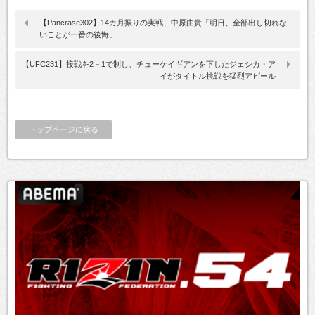
【Pancrase302】14カ月振りの実戦、中原由貴「明日、全部出し切れな
いことが一番の後悔」
【UFC231】接戦を2－1で制し、チューケイギアンを下したジェシカ・ア
イがタイトル挑戦を猛烈アピール
トップページに戻る