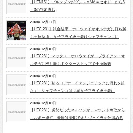
【UFN151】ブルンゾンがダンスMMA＝セオドロから3
－0の判定勝ち
2018年 12月 11日
【UFC 231】試合結果 ホロウェイがオルテガに打ち勝
ち王座防衛。女子フライ級王者はシェフチェンコに
2018年 12月 09日
【UFC231】マックス・ホロウェイが、ブライアン・オ
ルテガに殴り勝ちドクターストップで王座防衛
2018年 12月 09日
【UFC231】粘るヨアナ・イェンジェチックに流れを許
さず、シェフチェンコは世界女子フライ級王者に
2018年 12月 09日
【UFC231】劣勢だったネルソンが、マウント奪取から
エルボー連打。最後はRNCでオリヴェイラを仕留める