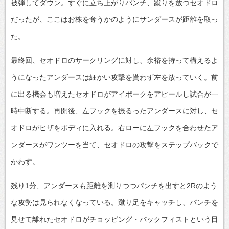
被弾してダウン。すぐに立ち上がりパンチ、蹴りを放つセオドロ
だったが、ここはお株を奪うかのようにサンダースが距離を取っ
た。
最終回、セオドロのサークリングに対し、余裕を持って構えるよ
うになったアンダースは細かい攻撃を貰わず左を放っていく。前
に出る機会も増えたセオドロがアイポークをアピールし試合が一
時中断する。再開後、左フックを振るったアンダースに対し、セ
オドロがヒザをボディに入れる。右ローに左フックを合わせたア
ンダースがワンツーを当て、セオドロの攻撃をステップバックで
かわす。
残り1分、アンダースも距離を測りつつパンチを出すと2Rのよう
な攻勢は見られなくなっている。蹴り足をキャッチし、パンチを
見せて離れたセオドロがチョッピング・バックフィストという目