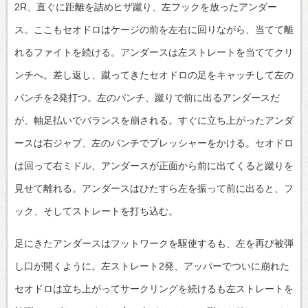
2R、直ぐに距離を詰めヒザ蹴り、左フックを放ったアンダー
ス。ここもセオドロはケージの前を左右に回りながら、当てて離
れるファイトを続ける。アンダースは左ストレートを当ててクリ
ンチへ。差し返し、蹴ってきたセオドロの足をキャッチして左の
パンチを2発打つ。左のパンチ、蹴りで前に出るアンダースだ
が、軸足払いでバランスを崩される。すぐに立ち上がったアンダ
ースは右ジャブ、左のパンチでプレッシャーをかける。セオドロ
は回って右ミドル、アンダースが正面から前に出てくると蹴りを
見せて離れる。アンダースはひたすら左を振って前に出ると、フ
ック、そしてストレートを打ち込む。
足にきたアンダースはフットワークを駆使するも、左を再び被弾
し口が開くように。左ストレート2発、アッパーでついに崩れた
セオドロは立ち上がってサークリングを続けるも左ストレートを