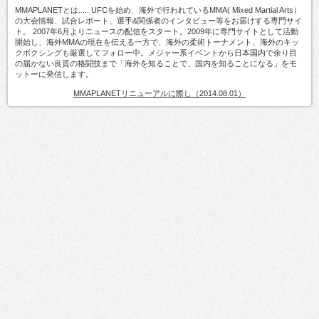
MMAPLANETとは..... UFCを始め、海外で行われているMMA( Mixed Martial Arts）
の大会情報、試合レポート、選手&関係者のインタビュー等をお届けする専門サイ
ト。 2007年6月よりニュースの配信をスタート。2009年に専門サイトとして活動
開始し、海外MMAの現在を伝える一方で、海外の柔術トーナメント、海外のキッ
クボクシングも厳選してフォロー中。メジャー系イベントから日本国内で余り目
の届かない良質の格闘技まで「海外を知ることで、国内を知ることになる」をモ
ットーに発信します。
MMAPLANETリニューアルに際し（2014.08.01）