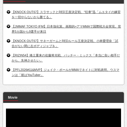
【KNOCK OUT67】スラサックとRED王座決定戦、“狂拳”迅「ムエタイの練習
を一切やらないから勝てる」
【JMMAF TOKYO IFM】日本強化策。画期的=アマMMAで国際戦大会実現。世
界5カ国から9選手が来日
【KNOCK OUT67】サネーガームとREDルール王座決定戦、小林愛理奈「試
合がない間に左ボディジャブを」
【RIZIN54】捲土重来の佐藤将光戦、パッチー・ミックス「本当に良い相手だ
から、失神させたい」
【PFL2026#11&MVP】ジェイク・ポールがMMAでネイトに対戦表明。ウスマ
ンは「彼はYouTuber」
Movie