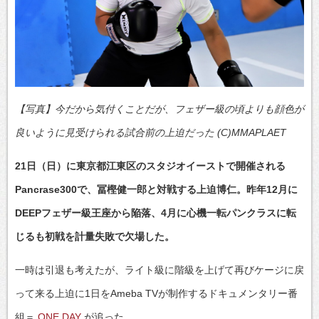
【写真】今だから気付くことだが、フェザー級の頃よりも顔色が
良いように見受けられる試合前の上迫だった (C)MMAPLAET
21日（日）に東京都江東区のスタジオイーストで開催される
Pancrase300で、冨樫健一郎と対戦する上迫博仁。昨年12月に
DEEPフェザー級王座から陥落、4月に心機一転パンクラスに転
じるも初戦を計量失敗で欠場した。
一時は引退も考えたが、ライト級に階級を上げて再びケージに戻
って来る上迫に1日をAmeba TVが制作するドキュメンタリー番
組＝
ONE DAY
が追った。