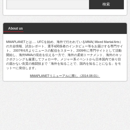
About us
MMAPLANETとは..... UFCを始め、海外で行われているMMA( Mixed Martial Arts）
の大会情報、試合レポート、選手&関係者のインタビュー等をお届けする専門サイ
ト。 2007年6月よりニュースの配信をスタート。2009年に専門サイトとして活動
開始し、海外MMAの現在を伝える一方で、海外の柔術トーナメント、海外のキッ
クボクシングも厳選してフォロー中。メジャー系イベントから日本国内で余り目
の届かない良質の格闘技まで「海外を知ることで、国内を知ることになる」をモ
ットーに発信します。
MMAPLANETリニューアルに際し（2014.08.01）