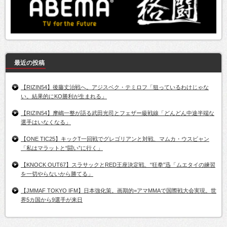
最近の投稿
【RIZIN54】後藤丈治戦へ。アジスベク・テミロフ「狙っているわけじゃな
い。結果的にKO勝利が生まれる」
【RIZIN54】摩嶋一整が語る武田光司とフェザー級戦線「どんどん中途半端な
選手はいなくなる」
【ONE TIC25】キックT一回戦でグレゴリアンと対戦、マムカ・ウスビャン
「私はマラットと“闘い”に行く」
【KNOCK OUT67】スラサックとRED王座決定戦、“狂拳”迅「ムエタイの練習
を一切やらないから勝てる」
【JMMAF TOKYO IFM】日本強化策。画期的=アマMMAで国際戦大会実現。世
界5カ国から9選手が来日