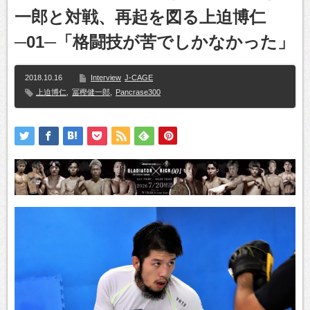
一郎と対戦、再起を図る上迫博仁
─01─「格闘技が苦でしかなかった」
2018.10.16
Interview
J-CAGE
上迫博仁
,
冨樫健一郎
,
Pancrase300