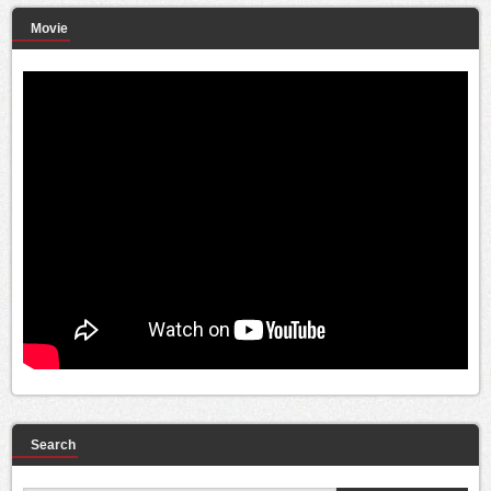
Movie
Search