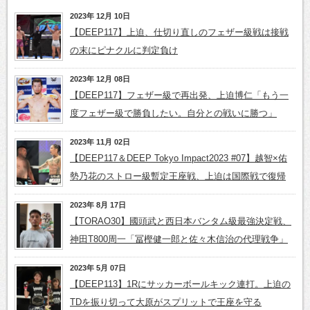
2023年 12月 10日
【DEEP117】上迫、仕切り直しのフェザー級戦は接戦
の末にピナクルに判定負け
2023年 12月 08日
【DEEP117】フェザー級で再出発、上迫博仁「もう一
度フェザー級で勝負したい。自分との戦いに勝つ」
2023年 11月 02日
【DEEP117＆DEEP Tokyo Impact2023 #07】越智×佑
勢乃花のストロー級暫定王座戦、上迫は国際戦で復帰
2023年 8月 17日
【TORAO30】國頭武と西日本バンタム級最強決定戦、
神田T800周一「冨樫健一郎と佐々木信治の代理戦争」
2023年 5月 07日
【DEEP113】1Rにサッカーボールキック連打。上迫の
TDを振り切って大原がスプリットで王座を守る