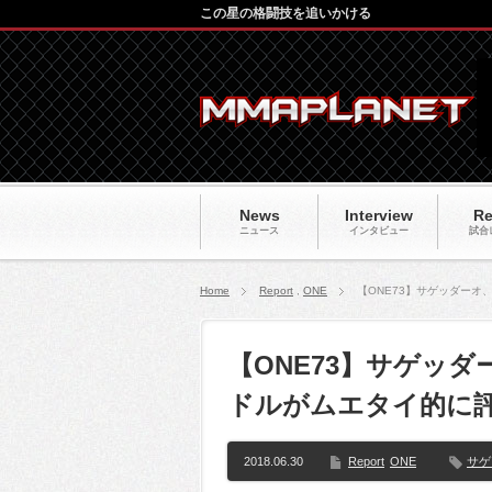
この星の格闘技を追いかける
News
Interview
Re
ニュース
インタビュー
試合
Home
Report
,
ONE
【ONE73】サゲッダー
【ONE73】サゲッ
ドルがムエタイ的に
2018.06.30
Report
ONE
サゲ