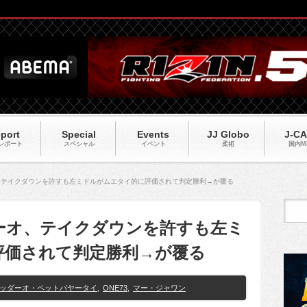
port
Special
Events
JJ Globo
J-C
レポート
スペシャル
イベント
柔術
国内M
オ、テイクダウンを許すも左ミドルがムエタイ的に評価されて判定勝利→が覆る
ダーオ、テイクダウンを許すも左ミ
評価されて判定勝利→が覆る
ッダーオ・ペットパヤータイ
,
ONE73
,
マー・ジャワン