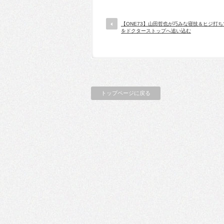
【ONE73】山田哲也が巧みな寝技＆ヒジ打
をドクターストップへ追い込む
トップページに戻る