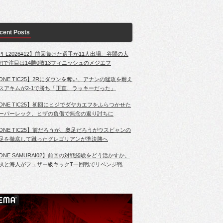
cent Posts
PFL2026#12】前回負けた選手が11人出場、谷間の大
?!で注目は14勝0敗13フィニッシュのメジエフ
ONE TIC25】2Rにダウンを奪い、アナンの猛攻を耐え
スアキムが2-1で勝ち「正直、ラッキーだった」
ONE TIC25】初回にヒジでダヤカエフをふらつかせた
ーパーレック、ヒザの負傷で無念の返り討ちに
ONE TIC25】前だろうが、奥足だろうがウスビャンの
足を徹底して蹴ったグレゴリアンが準決勝へ
ONE SAMURAI02】前回の対戦経験をどう活かすか。
杁と海人がフェザー級キックT一回戦でリベンジ戦