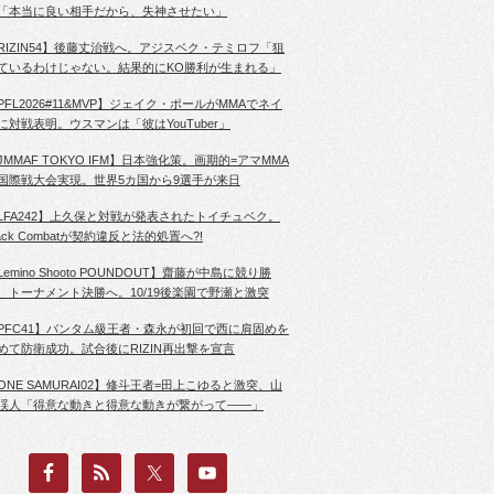
「本当に良い相手だから、失神させたい」
RIZIN54】後藤丈治戦へ。アジスベク・テミロフ「狙
ているわけじゃない。結果的にKO勝利が生まれる」
PFL2026#11&MVP】ジェイク・ポールがMMAでネイ
に対戦表明。ウスマンは「彼はYouTuber」
JMMAF TOKYO IFM】日本強化策。画期的=アマMMA
国際戦大会実現。世界5カ国から9選手が来日
LFA242】上久保と対戦が発表されたトイチュベク。
lack Combatが契約違反と法的処置へ?!
Lemino Shooto POUNDOUT】齋藤が中島に競り勝
、トーナメント決勝へ。10/19後楽園で野瀬と激突
PFC41】バンタム級王者・森永が初回で西に肩固めを
めて防衛成功。試合後にRIZIN再出撃を宣言
ONE SAMURAI02】修斗王者=田上こゆると激突、山
渓人「得意な動きと得意な動きが繋がって――」