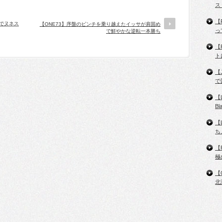
ス
【
ちでヌネス
【ONE73】序盤のピンチを乗り越えたイッサが肩固め
っ
で鮮やかな逆転一本勝ち
【
ト
【
で
【
B
【
ち
【
極
【
北