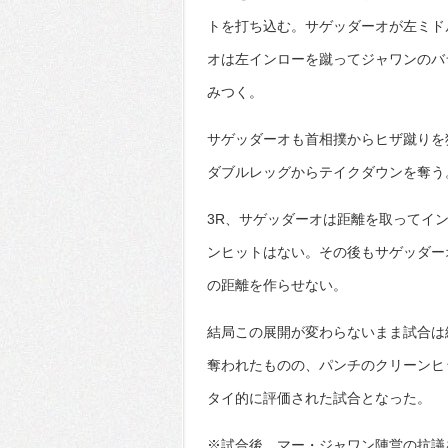
トを打ち込む。サゲッダーオが左ミド
オは左インローを蹴ってジャワンのバ
みつく。
サゲッダーオも首相撲からヒザ蹴りを
ダブルレッグからテイクダウンを奪う
3R、サゲッダーオは距離を取ってイ
ンヒットはない。その後もサゲッダー
の距離を作らせない。
結局この展開が変わらないまま試合は
奪われたものの、パンチのクリーンヒ
タイ的に評価された試合となった。
※試合後、マー・ジャワン陣営の抗議