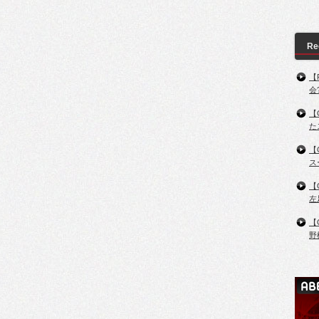
Re
【
会
【
た
【
ス
【
左
【
野