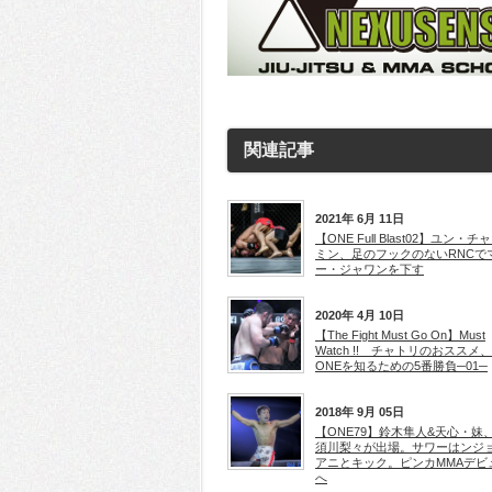
関連記事
2021年 6月 11日
【ONE Full Blast02】ユン・チ
ミン、足のフックのないRNCで
ー・ジャワンを下す
2020年 4月 10日
【The Fight Must Go On】Must
Watch !! チャトリのおススメ、
ONEを知るための5番勝負─01─
2018年 9月 05日
【ONE79】鈴木隼人&天心・妹
須川梨々が出場。サワーはンジ
アニとキック。ピンカMMAデビ
へ