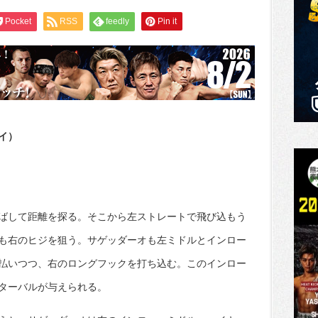
Pocket
RSS
feedly
Pin it
イ）
ばして距離を探る。そこから左ストレートで飛び込もう
も右のヒジを狙う。サゲッダーオも左ミドルとインロー
払いつつ、右のロングフックを打ち込む。このインロー
ターバルが与えられる。