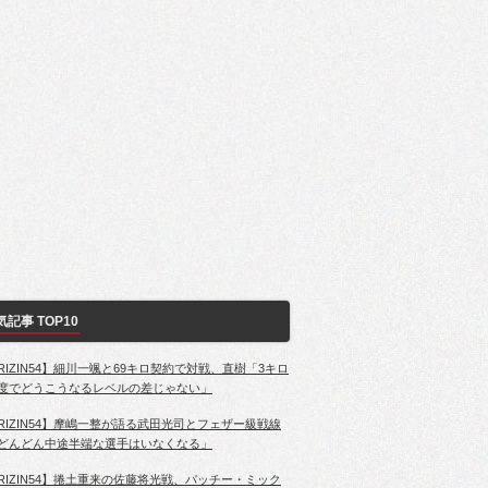
気記事 TOP10
RIZIN54】細川一颯と69キロ契約で対戦、直樹「3キロ
度でどうこうなるレベルの差じゃない」
RIZIN54】摩嶋一整が語る武田光司とフェザー級戦線
どんどん中途半端な選手はいなくなる」
RIZIN54】捲土重来の佐藤将光戦、パッチー・ミック