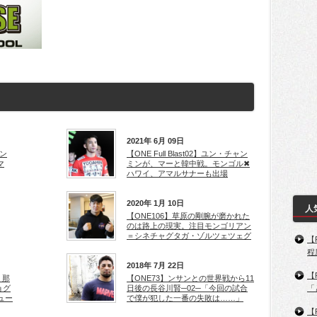
2021年 6月 09日
ャン
【ONE Full Blast02】ユン・チャン
マ
ミンが、マーと韓中戦。モンゴル✖
ハワイ、アマルサナーも出場
2020年 1月 10日
人
【ONE106】草原の剛腕が磨かれた
のは路上の現実。注目モンゴリアン
＝シネチャグタガ・ゾルツェツェグ
【
程
2018年 7月 22日
【
、那
【ONE73】ンサンとの世界戦から11
ョグ
日後の長谷川賢─02─「今回の試合
「
ュー
で僕が犯した一番の失敗は……」
【