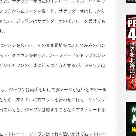
うと、サゲッダーオは左のインロー、ミドル、ハイキッ
フックから左フックを返すと、サゲッダーオはしっかり
さない。ジャワンはサゲッダーオのインローを受けても
む。
にパンチを合わせ、そのまま距離をつぶして左右のパン
らテイクダウンを奪うと、ハーフガードでトップポジシ
とかジャワンの上体に組みつこうとするが、ジャワンは
ても、ジャワンは両手を広げてダメージがないとアピール
ながら、左ミドルに右フックを合わせに行く。サゲッダ
出ていくと、ジャワンは臆することなく右ストレートを
左ストレート。ジャワンはそれを追いかけて右ストレー