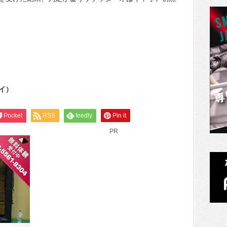
イ）
Pocket
RSS
feedly
Pin it
PR