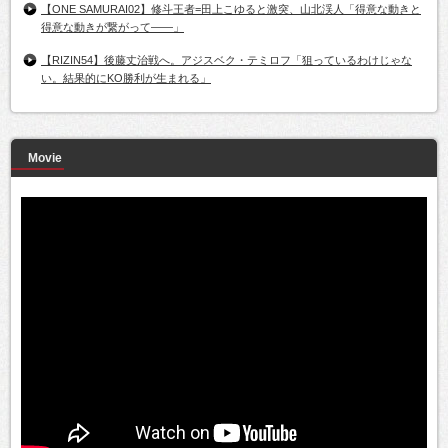
【ONE SAMURAI02】修斗王者=田上こゆると激突、山北渓人「得意な動きと
得意な動きが繋がって――」
【RIZIN54】後藤丈治戦へ。アジスベク・テミロフ「狙っているわけじゃな
い。結果的にKO勝利が生まれる」
Movie