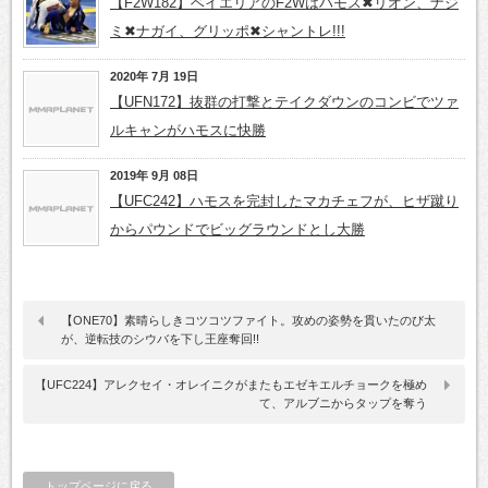
【F2W182】ベイエリアのF2Wはハモス✖リオン、ナジ
ミ✖ナガイ、グリッポ✖シャントレ!!!
2020年 7月 19日
【UFN172】抜群の打撃とテイクダウンのコンビでツァ
ルキャンがハモスに快勝
2019年 9月 08日
【UFC242】ハモスを完封したマカチェフが、ヒザ蹴り
からパウンドでビッグラウンドとし大勝
【ONE70】素晴らしきコツコツファイト。攻めの姿勢を貫いたのび太
が、逆転技のシウバを下し王座奪回!!
【UFC224】アレクセイ・オレイニクがまたもエゼキエルチョークを極め
て、アルブニからタップを奪う
トップページに戻る