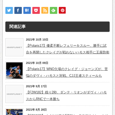
関連記事
2021年 10月 10日
【Polaris17】優柔不断レフェリーをスルー、勝手に試
合を再開したクレイグが戦わないハモス相手に王座防衛
2021年 10月 09日
【Polaris17】WNO欠場のクレイグ・ジョーンズが、苦
悩のダヴィ・ハモスと対戦。CJJ王者スティールも
2021年 9月 17日
【F2W182】残り2秒、ダンテ・リオンがダヴィ・ハモ
スからRNCで一本勝ち
2021年 8月 28日