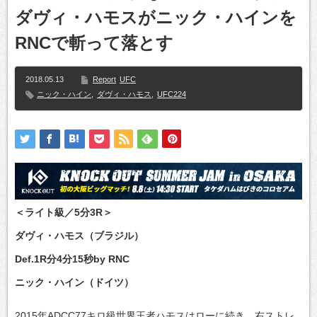
ダヴィ・ハモスがニック・ハインを
RNCで斬って落とす
2018.05.13
Report
UFC
ニック・ハイン
,
ダヴィ・ハモス
,
UFC224
＜ライト級／5分3R＞
ダヴィ・ハモス（ブラジル）
Def.1R分4分15秒by RNC
ニック・ハイン（ドイツ）
2015年ADCC77キロ級世界王者ハモスはローに続き、右ストレ