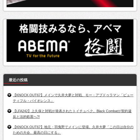
最近の投稿
【KNOCK OUT67】メインで久井大夢と対戦、モー・アブドゥラマン「ビュー
ティフル・バイオレンス」
【LFA242】上久保と対戦が発表されたトイチュベク。Black Combatが契約違
反と法的処置へ?!
【KNOCK OUT67】地元・羽曳野でメインに登場。久井大夢「この日は自分の
ための大会、最高の日にする」