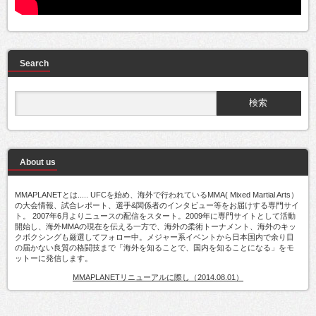
Search
About us
MMAPLANETとは..... UFCを始め、海外で行われているMMA( Mixed Martial Arts）
の大会情報、試合レポート、選手&関係者のインタビュー等をお届けする専門サイ
ト。 2007年6月よりニュースの配信をスタート。2009年に専門サイトとして活動
開始し、海外MMAの現在を伝える一方で、海外の柔術トーナメント、海外のキッ
クボクシングも厳選してフォロー中。メジャー系イベントから日本国内で余り目
の届かない良質の格闘技まで「海外を知ることで、国内を知ることになる」をモ
ットーに発信します。
MMAPLANETリニューアルに際し（2014.08.01）