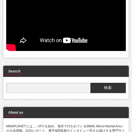
Search
About us
MMAPLANETとは..... UFCを始め、海外で行われているMMA( Mixed Martial Arts）
の大会情報、試合レポート、選手&関係者のインタビュー等をお届けする専門サイ