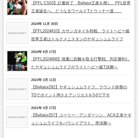
【PFL CS03】計量終了 Bellator王座を廃し、PFL世界
王者誕生へ。どうなるワールドTとウィナー達……
2024年 11月 30日
【PFL2024#10】カサンガネイを秒殺。ライトヘビー級
世界王者はトルクメニスタンのヤギュシュムラドフ
2024年 8月 17日
【PFL2024#08】慎重に距離を取る打撃戦。判定勝利し
たヤギュシュムラドフがライトヘビー級T決勝へ
2023年 3月 11日
【Bellator292】ヤギュシュムラドフ、ラウンド終盤の
TDでポイント押さえアンリカスを3-0で下す
2021年 4月 17日
【Bellator257】コーリー・アンダーソン、ACA王者ヤギ
ュシュムラドフをパウンドアウト。準決勝へ