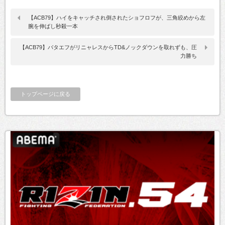
【ACB79】ハイをキャッチされ倒されたショフロフが、三角絞めから左
腕を伸ばし秒殺一本
【ACB79】バタエフがリニャレスからTD&ノックダウンを取れずも、圧
力勝ち
トップページに戻る