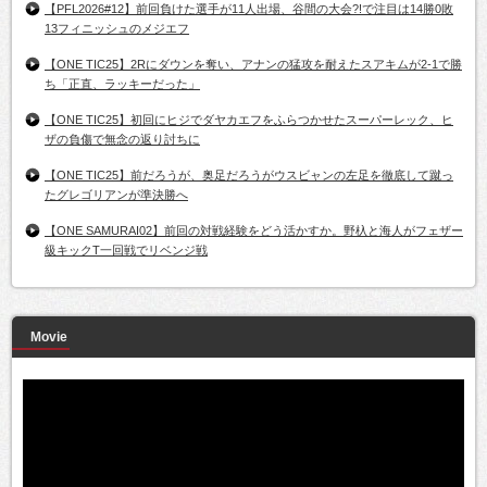
【PFL2026#12】前回負けた選手が11人出場、谷間の大会?!で注目は14勝0敗
13フィニッシュのメジエフ
【ONE TIC25】2Rにダウンを奪い、アナンの猛攻を耐えたスアキムが2-1で勝
ち「正直、ラッキーだった」
【ONE TIC25】初回にヒジでダヤカエフをふらつかせたスーパーレック、ヒ
ザの負傷で無念の返り討ちに
【ONE TIC25】前だろうが、奥足だろうがウスビャンの左足を徹底して蹴っ
たグレゴリアンが準決勝へ
【ONE SAMURAI02】前回の対戦経験をどう活かすか。野杁と海人がフェザー
級キックT一回戦でリベンジ戦
Movie