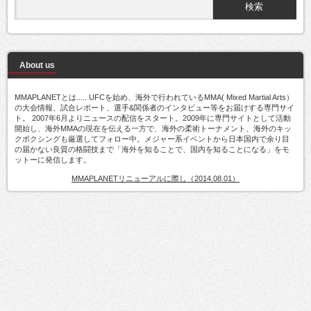
About us
MMAPLANETとは..... UFCを始め、海外で行われているMMA( Mixed Martial Arts）
の大会情報、試合レポート、選手&関係者のインタビュー等をお届けする専門サイ
ト。 2007年6月よりニュースの配信をスタート。2009年に専門サイトとして活動
開始し、海外MMAの現在を伝える一方で、海外の柔術トーナメント、海外のキッ
クボクシングも厳選してフォロー中。メジャー系イベントから日本国内で余り目
の届かない良質の格闘技まで「海外を知ることで、国内を知ることになる」をモ
ットーに発信します。
MMAPLANETリニューアルに際し（2014.08.01）