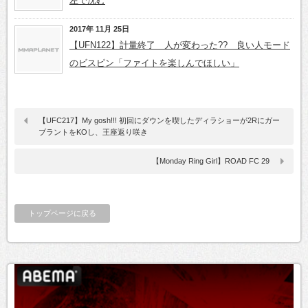
左で沈む
2017年 11月 25日
【UFN122】計量終了 人が変わった?? 良い人モード
のビスピン「ファイトを楽しんでほしい」
【UFC217】My gosh!!! 初回にダウンを喫したディラショーが2Rにガー
ブラントをKOし、王座返り咲き
【Monday Ring Girl】ROAD FC 29
トップページに戻る