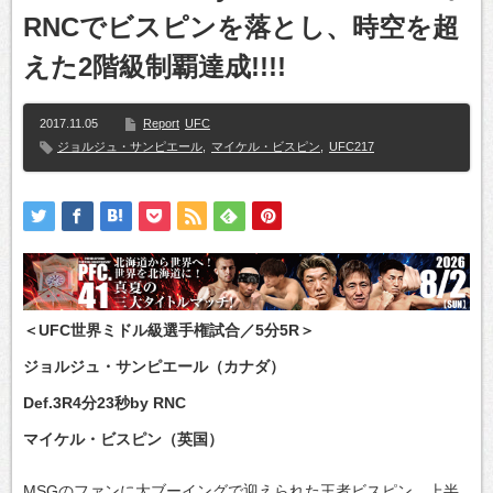
RNCでビスピンを落とし、時空を超
えた2階級制覇達成!!!!
2017.11.05
Report
UFC
ジョルジュ・サンピエール
,
マイケル・ビスピン
,
UFC217
＜UFC世界ミドル級選手権試合／5分5R＞
ジョルジュ・サンピエール（カナダ）
Def.3R4分23秒by RNC
マイケル・ビスピン（英国）
MSGのファンに大ブーイングで迎えられた王者ビスピン。上半