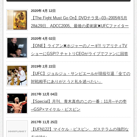
2020年 4月 12日
【The Fight Must Go On】DVDチラ見─03─2005年5月
28&29日、ADCC2005。最後の柔術家✖UFCファイター
2020年 4月 02日
【ONE】ライアン✖ホジャーのノーギ!! リアリティTV
ショーにGSP!? チャトリCEOがライブでファンに回答
2019年 2月 22日
【UFC】ジョルジュ・サンピエールが現役引退「全ての
対戦相手にありがとうと礼を述べたい」
2017年 12月 04日
【Special】月刊、青木真也のこの一番：11月─その壱
─GSP×マイケル・ビスピン
2017年 11月 25日
【UFN122】マイケル・ビスピン、ガステラムの強烈な