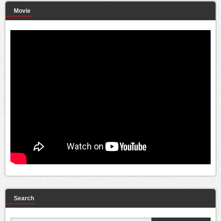
Movie
Search