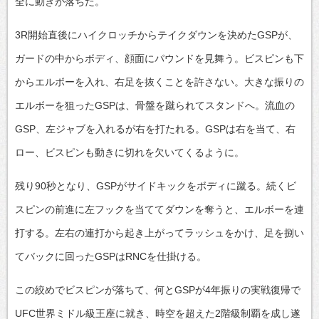
全に動きが落ちた。
3R開始直後にハイクロッチからテイクダウンを決めたGSPが、
ガードの中からボディ、顔面にパウンドを見舞う。ビスピンも下
からエルボーを入れ、右足を抜くことを許さない。大きな振りの
エルボーを狙ったGSPは、骨盤を蹴られてスタンドへ。流血の
GSP、左ジャブを入れるが右を打たれる。GSPは右を当て、右
ロー、ビスピンも動きに切れを欠いてくるように。
残り90秒となり、GSPがサイドキックをボディに蹴る。続くビ
スピンの前進に左フックを当ててダウンを奪うと、エルボーを連
打する。左右の連打から起き上がってラッシュをかけ、足を捌い
てバックに回ったGSPはRNCを仕掛ける。
この絞めでビスピンが落ちて、何とGSPが4年振りの実戦復帰で
UFC世界ミドル級王座に就き、時空を超えた2階級制覇を成し遂