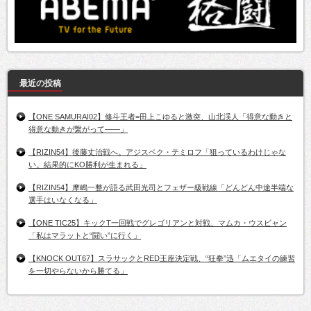
最近の投稿
【ONE SAMURAI02】修斗王者=田上こゆると激突、山北渓人「得意な動きと
得意な動きが繋がって――」
【RIZIN54】後藤丈治戦へ。アジスベク・テミロフ「狙っているわけじゃな
い。結果的にKO勝利が生まれる」
【RIZIN54】摩嶋一整が語る武田光司とフェザー級戦線「どんどん中途半端な
選手はいなくなる」
【ONE TIC25】キックT一回戦でグレゴリアンと対戦、マムカ・ウスビャン
「私はマラットと“闘い”に行く」
【KNOCK OUT67】スラサックとRED王座決定戦、“狂拳”迅「ムエタイの練習
を一切やらないから勝てる」