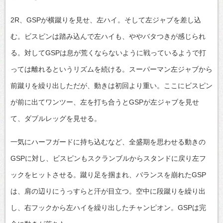
2R、GSPが横蹴りを見せ、左ハイ。そして左ジャブを差し込
む。ビスピンは踏み込んで左ハイも、ややバタつきが感じられ
る。対してGSPは息が荒くならないように戦っているようで打
っては離れるというリズムを続ける。スーパーマン左ジャブから
前蹴りを繰り出しただが、動きは初回より重い。ここにビスピン
が前に出てワンツー、左を打ち合うとGSPが左ジャブを見せ
て、ダブルレッグを見せる。
一気にハーフガードに持ち込むなど、全盛期を思わせる動きの
GSPに対し、ビスピンもスクランブルからスタンドに戻り左フ
ックをヒットさせる。蹴り足を掴まれ、バランスを崩れたGSP
は、肩の辺りにうっすらと汗が目立つ。空中に段蹴りを繰り出
し、右フックから左ハイを繰り出したチャンピオン。GSPは完