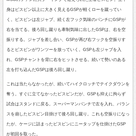
身はビスピン以上に大きく見えるGSPが軽くローを蹴ってい
く。ビスピンは左ジャブ、続く左フック気味のパンチにGSPが
右を当てる。後ろ回し蹴りも牽制気味に出したGSPは、右を空
振りする。ジャブを差し合い、GSPが再び右フックを空振りす
るとビスピンがワンツーを放っていく。GSPも左ジャブを入
れ、GSPチャントを背に右をヒットさせる。続いて勢いのある
左を打ち込んだGSPは後ろ回し蹴り。
これは当たらなかったが、続いてハイクロッチでテイクダウンを
奪う。すぐに立てなかったビスピンだが、GSPも抑えに拘らず
試合はスタンドに戻る。スーパーマンパンチで左を入れ、バラン
スを崩したビスピン目掛けて後ろ回し蹴り。これも空振りになっ
たが、ケージに詰まったビスピンにニータップを仕掛けたGSP
が初回を取った。