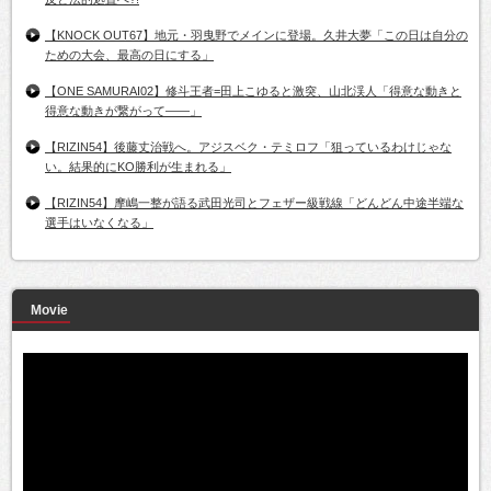
【KNOCK OUT67】地元・羽曳野でメインに登場。久井大夢「この日は自分の
ための大会、最高の日にする」
【ONE SAMURAI02】修斗王者=田上こゆると激突、山北渓人「得意な動きと
得意な動きが繋がって――」
【RIZIN54】後藤丈治戦へ。アジスベク・テミロフ「狙っているわけじゃな
い。結果的にKO勝利が生まれる」
【RIZIN54】摩嶋一整が語る武田光司とフェザー級戦線「どんどん中途半端な
選手はいなくなる」
Movie