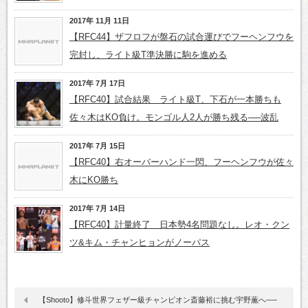
2017年 11月 11日
【RFC44】ザフロフが盤石の試合運びでフーヘンフウを
完封し、ライト級T準決勝に駒を進める
2017年 7月 17日
【RFC40】試合結果 ライト級T、下石が一本勝ちも
佐々木はKO負け。モンゴル人2人が勝ち残る──波乱
2017年 7月 15日
【RFC40】右オーバーハンド一閃、フーヘンフウが佐々
木にKO勝ち
2017年 7月 14日
【RFC40】計量終了 日本勢4名問題なし。レオ・クン
ツ&キム・チャンヒョンがノーパス
【Shooto】修斗世界フェザー級チャンピオン斎藤裕に挑む宇野薫へ──