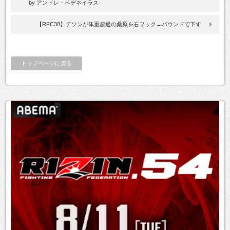
by アンドレ・ペデネイラス
【RFC38】デソンが体重超過の桑原を右フック→パウンドで下す
トップページに戻る