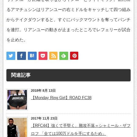
るアマチュシンはリアンユーの右ミドルをキャッチして四つ組み
からテイクダウンすると、すぐにバックマウントを奪ってパンチ
を連打。リアンユーの動きが止まったところでレフェリーが試合
を止めた。
関連記事
2018年 8月 13日
【Monday Ring Girl】ROAD FC38
2017年 11月 23日
【RFC44】強くて手堅く、難攻不落＝シャミール・ザフ
ロフ 「全ては100万ドルを手にするため」