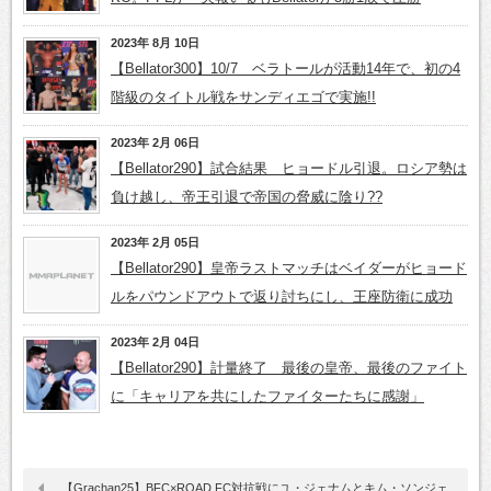
2023年 8月 10日
【Bellator300】10/7 ベラトールが活動14年で、初の4
階級のタイトル戦をサンディエゴで実施!!
2023年 2月 06日
【Bellator290】試合結果 ヒョードル引退。ロシア勢は
負け越し、帝王引退で帝国の脅威に陰り??
2023年 2月 05日
【Bellator290】皇帝ラストマッチはベイダーがヒョード
ルをパウンドアウトで返り討ちにし、王座防衛に成功
2023年 2月 04日
【Bellator290】計量終了 最後の皇帝、最後のファイト
に「キャリアを共にしたファイターたちに感謝」
【Grachan25】BFC×ROAD FC対抗戦にユ・ジェナムとキム・ソンジェ