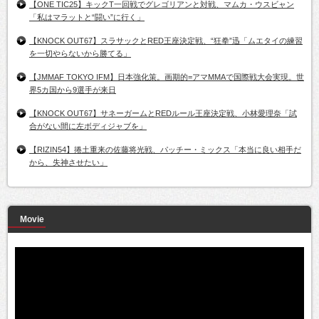
【ONE TIC25】キックT一回戦でグレゴリアンと対戦、マムカ・ウスビャン
「私はマラットと“闘い”に行く」
【KNOCK OUT67】スラサックとRED王座決定戦、“狂拳”迅「ムエタイの練習
を一切やらないから勝てる」
【JMMAF TOKYO IFM】日本強化策。画期的=アマMMAで国際戦大会実現。世
界5カ国から9選手が来日
【KNOCK OUT67】サネーガームとREDルール王座決定戦、小林愛理奈「試
合がない間に左ボディジャブを」
【RIZIN54】捲土重来の佐藤将光戦、パッチー・ミックス「本当に良い相手だ
から、失神させたい」
Movie