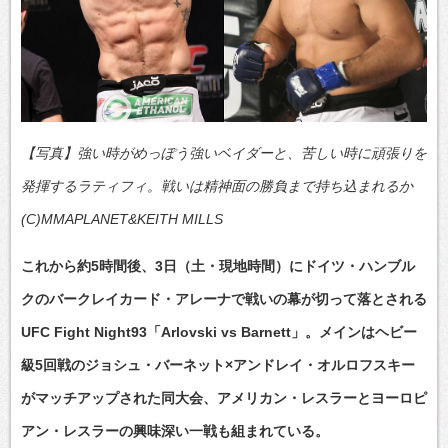
【写真】強い時がめっぽう強いベイダーと、苦しい時に頑張りを
発揮するラティフィ。戦いは精神面の勝負まで持ち込まれるか
(C)MMAPLANET&KEITH MILLS
これから約5時間後、3日（土・現地時間）にドイツ・ハンブル
クのバークレイカード・アレーナで戦いの幕が切って落とされる
UFC Fight Night93「Arlovski vs Barnett」。メインはヘビー
級5回戦のジョシュ・バーネット×アンドレイ・オルロフスキー
がマッチアップされた同大会、アメリカン・レスラーとヨーロピ
アン・レスラーの興味深い一戦も組まれている。