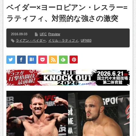
ベイダー×ヨーロピアン・レスラー=
ラティフィ、対照的な強さの激突
2016.09.03
UFC
Preview
ライアン・ベイダー
,
イリル・ラティフィ
,
UFN93