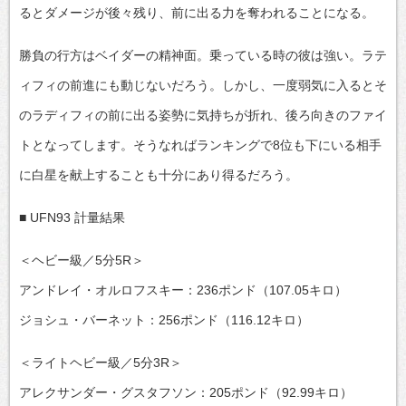
るとダメージが後々残り、前に出る力を奪われることになる。
勝負の行方はベイダーの精神面。乗っている時の彼は強い。ラテ
ィフィの前進にも動じないだろう。しかし、一度弱気に入るとそ
のラディフィの前に出る姿勢に気持ちが折れ、後ろ向きのファイ
トとなってします。そうなればランキングで8位も下にいる相手
に白星を献上することも十分にあり得るだろう。
■ UFN93 計量結果
＜ヘビー級／5分5R＞
アンドレイ・オルロフスキー：236ポンド（107.05キロ）
ジョシュ・バーネット：256ポンド（116.12キロ）
＜ライトヘビー級／5分3R＞
アレクサンダー・グスタフソン：205ポンド（92.99キロ）