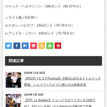
ジャック・ヘルマンソン：186ポンド（84.37キロ）
＜ライト級／5分3R＞
ルスタン･ハビロフ：156ポンド（70.76キロ）
レアンドロ・シウバ：156ポンド（70.76キロ）
関連記事
2025年 11月 05日
【RIZIN Y.E.S.P.Festival】大晦日は6大タイトルマッチ
開催。シェイドゥラエフに挑むのは朝倉未来
2024年 2月 25日
【PFL vs Bellator】フェヘイラがベイダーを21秒で
KO。PFLが一矢報いるもBellatorが5勝1敗で圧勝