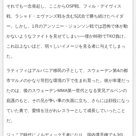
それでも一念発起し、ここからOSP戦、フィル・デイヴィス
戦、ラシャド・エヴァンズ戦を含む5試合で勝ち続けたベイダ
ー。しかし、1月のアンソニー・ジョンソン戦では恐怖で体が動
かないようなファイトを見せてしまい──僅か86秒でTKO負け。
これ以上ないほど、弱々しいイメージを見る者に与えてしまっ
た。
ラティフィはアルバニア移民の子として、スウェーデン第4の都
市マルメのかなり苛烈な環境の下で生まれ育った。彼が幸運だっ
たのは、後のスウェーデンMMA第一世代となる実兄アルベンの
庇護のもと、その兄が争い事の矢面に立ち、さらには顔役になっ
ていた裏で、愛情を注がれレスラーとして成長していったこと
だ。
ジュニア時代にノルディック王者になり、国内選手権でも3位。