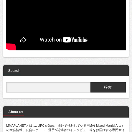
Search
About us
MMAPLANETとは..... UFCを始め、海外で行われているMMA( Mixed Martial Arts）
の大会情報、試合レポート、選手&関係者のインタビュー等をお届けする専門サイ