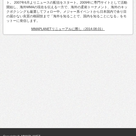
ト。 2007年6月よりニュースの配信をスタート。2009年に専門サイトとして活動
開始し、海外MMAの現在を伝える一方で、海外の柔術トーナメント、海外のキッ
クボクシングも厳選してフォロー中。メジャー系イベントから日本国内で余り目
の届かない良質の格闘技まで「海外を知ることで、国内を知ることになる」をモ
ットーに発信します。
MMAPLANETリニューアルに際し（2014.08.01）