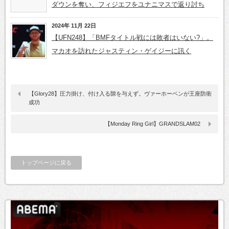
ダウンを奪い、フィジエフをユナニマスで返り討ち
2024年 11月 22日
【UFN248】「BMFタイトル戦には敗者はいない?」。
マカオを訪れたジャスティン・ゲイジーに訊く
【Glory28】圧力掛け、付け入る隙を与えず。ヴァーホーベンが王座防衛
成功
【Monday Ring Girl】GRANDSLAM02
トップページに戻る