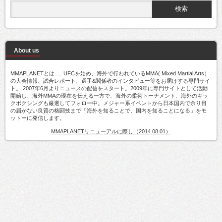
About us
MMAPLANETとは..... UFCを始め、海外で行われているMMA( Mixed Martial Arts）
の大会情報、試合レポート、選手&関係者のインタビュー等をお届けする専門サイ
ト。 2007年6月よりニュースの配信をスタート。2009年に専門サイトとして活動
開始し、海外MMAの現在を伝える一方で、海外の柔術トーナメント、海外のキッ
クボクシングも厳選してフォロー中。メジャー系イベントから日本国内で余り目
の届かない良質の格闘技まで「海外を知ることで、国内を知ることになる」をモ
ットーに発信します。
MMAPLANETリニューアルに際し（2014.08.01）