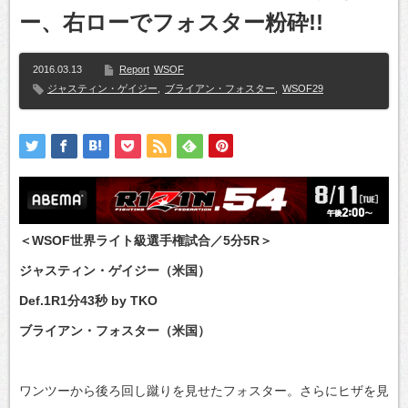
ー、右ローでフォスター粉砕!!
2016.03.13
Report
WSOF
ジャスティン・ゲイジー
,
ブライアン・フォスター
,
WSOF29
＜WSOF世界ライト級選手権試合／5分5R＞
ジャスティン・ゲイジー（米国）
Def.1R1分43秒 by TKO
ブライアン・フォスター（米国）
ワンツーから後ろ回し蹴りを見せたフォスター。さらにヒザを見