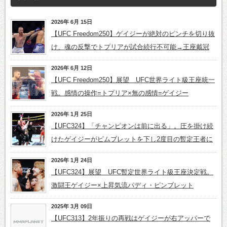
2026年 6月 15日
【UFC Freedom250】ゲイジーが絶対のピンチを切り抜
け、魂の反撃でトプリアが試合続行不可能→王座戴冠
2026年 6月 12日
【UFC Freedom250】展望 UFC世界ライト級王座統一
戦。感情の操作=トプリア×無の感情=ゲイジー
2026年 1月 25日
【UFC324】「チャンピオンは前に出る」。圧を掛け続
けたゲイジーがピムブレットを下し2度目の暫定王者に
2026年 1月 24日
【UFC324】展望 UFC暫定世界ライト級王座決定戦。
激闘王ゲイジー×上昇気流パディ・ピンブレット
2025年 3月 09日
【UFC313】2年振りの再戦はゲイジーが右アッパーで