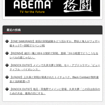
最近の投稿
【ONE SAMURAI02】前回の対戦経験をどう活かすか。野杁と海人がフェザー
級キックT一回戦でリベンジ戦
【RIZIN54】細川一颯と69キロ契約で対戦、直樹「3キロ程度でどうこうなる
レベルの差じゃない」
【KNOCK OUT67】メインで久井大夢と対戦、モー・アブドゥラマン「ビュー
ティフル・バイオレンス」
【LFA242】上久保と対戦が発表されたトイチュベク。Black Combatが契約違
反と法的処置へ?!
【KNOCK OUT67】地元・羽曳野でメインに登場。久井大夢「この日は自分の
ための大会、最高の日にする」